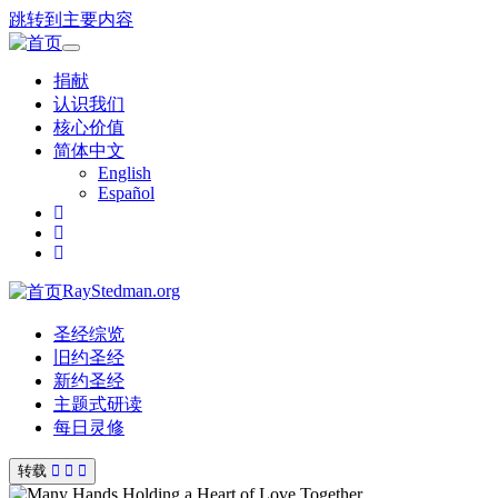
跳转到主要内容
Toggle
navigation
捐献
认识我们
核心价值
简体中文
English
Español
RayStedman.org
圣经综览
旧约圣经
新约圣经
主题式研读
每日灵修
转载