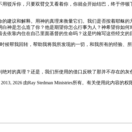
不用驳斥你，只要双臂交叉看着你，你就会开始结巴，终于停顿
命的建议和解释。用神的真理来衡量它们。我们是否按着耶稣的
明白神是怎么造了你？他是期望你怎么行事为人？神希望你如何
着去依靠内住在自己里面基督的生命吗？这是约翰写这些经文的
时候帮我回转，帮助我将我所发现的一切，和我所有的经验、所
到绝对的真理？还是，我们所使用的借口反映了那并不存在的灰
版 © 2013, 2026 由Ray Stedman Ministries所有。有关使用此内