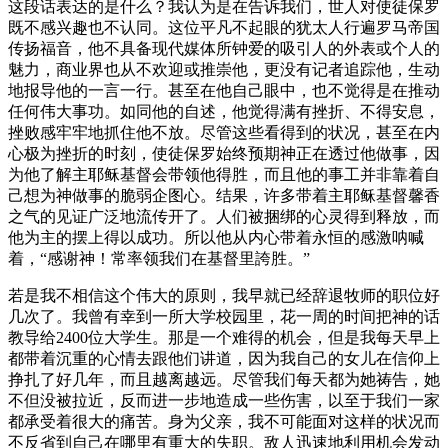
这段话表达的是什么？我认为是在告诉我们，世人对使徒保罗
既不感兴趣也不认同。这位平凡不起眼的犹太人行遍罗马帝国
传扬福音，他不具备现代媒体所钟爱的吸引人的外表或个人的
魅力，商业界也从不欢迎或推崇他，更没有记者追踪他，生动
地报导他的一言一行。甚至在他自己眼中，也不觉得是在推动
任何伟大事功。如同他的自述，他觉得满有挫折、不得安息，
挫败感牢牢地抓住他不放。尽管这些看得到的状况，甚至在内
心极为挫折的时刻，使徒保罗始终预期神正在透过他做事，因
为他了解主耶稣基督会带领他得胜，而且他的事工并非靠着自
己想为神做事的脆弱企图心。结果，许多带着主耶稣基督馨香
之气的见证广泛地流传开了。人们被捆绑的心灵得到释放，而
他为主的摆上得以成功。所以他从内心带着永恒的感激呐喊
着，“感谢神！常率领我们在基督里誇胜。”
若是我不相信这个伟大的原则，我早就已经辞退牧师的职位好
几次了。我曾有幸到一所大学校园里，花一周的时间把神的话
教导给2400位大学生。那是一个难得的机会，但是我每天早上
都带着沉重的心情去跟他们讲道，因为我自己的女儿在信仰上
挣扎了好几年，而且越离越远。尽管我们每天都为她祷告，她
不但没被拉近，反而进一步地造成一些伤害，以至于我们一家
都承受着很大的痛苦。身为父亲，我不可能面对这样的状况而
不反省到自己在哪里有重大的失职。敌人迅速地利用机会发动