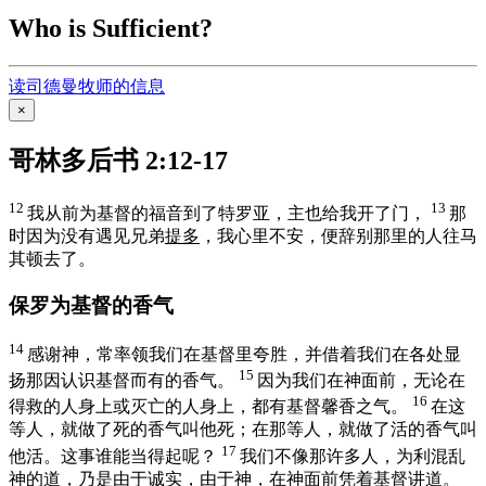
Who is Sufficient?
读司德曼牧师的信息
×
哥林多后书 2:12-17
12
13
我从前为基督的福音到了
特罗亚
，主也给我开了门，
那
时因为没有遇见兄弟
提多
，我心里不安，便辞别那里的人往
马
其顿
去了。
保罗为基督的香气
14
感谢神，常率领我们在基督里夸胜，并借着我们在各处显
15
扬那因认识基督而有的香气。
因为我们在神面前，无论在
16
得救的人身上或灭亡的人身上，都有基督馨香之气。
在这
等人，就做了死的香气叫他死；在那等人，就做了活的香气叫
17
他活。这事谁能当得起呢？
我们不像那许多人，为利混乱
神的道，乃是由于诚实，由于神，在神面前凭着基督讲道。