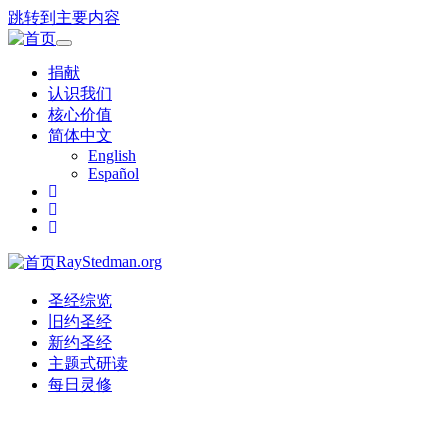
跳转到主要内容
Toggle
navigation
捐献
认识我们
核心价值
简体中文
English
Español
RayStedman.org
圣经综览
旧约圣经
新约圣经
主题式研读
每日灵修