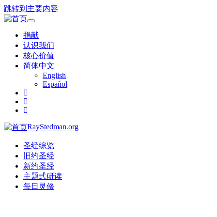
跳转到主要内容
Toggle
navigation
捐献
认识我们
核心价值
简体中文
English
Español
RayStedman.org
圣经综览
旧约圣经
新约圣经
主题式研读
每日灵修