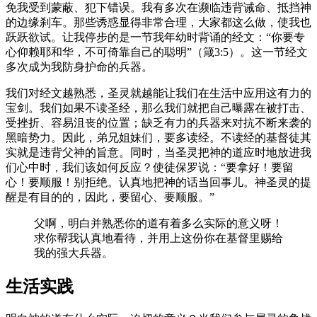
免我受到蒙蔽、犯下错误。我有多次在濒临违背诫命、抵挡神
的边缘刹车。那些诱惑显得非常合理，大家都这么做，使我也
跃跃欲试。让我停步的是一节我年幼时背诵的经文：“你要专
心仰赖耶和华，不可倚靠自己的聪明”（箴3:5）。这一节经文
多次成为我防身护命的兵器。
我们对经文越熟悉，圣灵就越能让我们在生活中应用这有力的
宝剑。我们如果不读圣经，那么我们就把自己曝露在被打击、
受挫折、容易沮丧的位置；缺乏有力的兵器来对抗不断来袭的
黑暗势力。因此，弟兄姐妹们，要多读经。不读经的基督徒其
实就是违背父神的旨意。同时，当圣灵把神的道应时地放进我
们心中时，我们该如何反应？使徒保罗说：“要拿好！要留
心！要顺服！别拒绝。认真地把神的话当回事儿。神圣灵的提
醒是有目的的，因此，要留心、要顺服。”
父啊，明白并熟悉你的道有着多么实际的意义呀！
求你帮我认真地看待，并用上这份你在基督里赐给
我的强大兵器。
生活实践