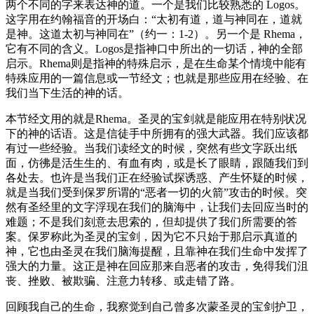
两个不同的字来表达神的道。一个是我们比较熟悉的 Logos。
这字用在约翰福音的开场白：“太初有道，道与神同在，道就
是神。这道太初与神同在”（约一：1-2）。另一个是 Rhema，
它有不同的含义。Logos是指神口中所出的一切话，神的全部
启示。Rhema则是指神的特殊启示，是在生命某个情境中能有
特殊应用的一篇信息或一节经文；也就是那些应用在经验、在
我们当下生活的神的话。
本节经文用的就是Rhema。圣灵的宝剑就是能应用在特别状况
下的神的话语。这是信徒手中所拥有的强大武器。我们应该都
有过一些经验。当我们读经文的时候，突然有些文字跃出纸
面，仿彿是活生生的、有血有肉，或是长了眼睛，跟随我们到
各处去。也许是当我们正在经验试探诱惑、产生怀疑的时候，
就是当我们受到保罗所谓的“恶者一切的火箭”攻击的时候。突
然有圣经里的文字浮现在我们的脑海中，让我们去回应当时的
难题；不是我们刻意去思索的，但却提供了我们所需要的答
案。保罗称此为圣灵的宝剑，因为它不只始于那启示真道的
神，它也由圣灵在我们脑海提醒，且靠神在我们生命中发挥了
强大的力量。这正是神在回应那来自恶者的攻击，免得我们沮
丧、挫败、被欺骗、注意力转移、或走错了路。
回顾我自己的生命，我察觉到自己曾多次蒙圣灵的宝剑护卫，