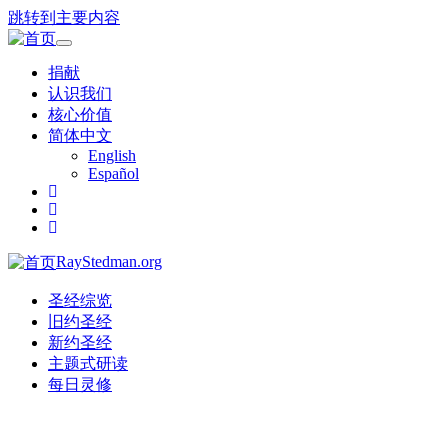
跳转到主要内容
Toggle
navigation
捐献
认识我们
核心价值
简体中文
English
Español
RayStedman.org
圣经综览
旧约圣经
新约圣经
主题式研读
每日灵修