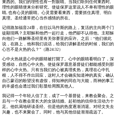
東西的。我们的理性也有一對眼睛。当我们听到任何東西时,
理性的眼睛便来分析研究。使徒保罗这里说人不单有理性的眼
睛, 也有心灵的眼睛。心灵需要看東西，需要抓住真理、明白
真理。圣经通常把心当作感情的所在。
记得路加福音24章，在往以马忤斯的路上，复活的主向两个门
徒顯現嗎？主耶穌和他們一起行走，他們卻不认得他。主耶穌
向他们一路解释圣经里有关弥赛亚的应许。之后：“他们彼此
说，在路上，他和我们说话，给我们讲解圣经的时候，我们的
心岂不是火热的么？”（路24:32）
心中火热就是心中的眼睛被打開了。心中的眼睛看明白了，深
受感动，自然心中火热。使徒保罗愿意基督徒们都能感受到那
样的心中火热。只有当我们的心被真理炙热，真理在心中扎
根，人不得不作出回应，这时人才会确实知道神的真实，确认
自己蒙召的盼望没有虚假，得知神的同在与大能，而神的事工
的丰盛也会透过我们彰显给周围其他人。
我记得一个年轻人信了主，成了一个基督徒，来教会聚会。之
后与一个在教会里长大的女孩结婚。起初他的信仰生活动力十
足。他饥渴地研读圣经。但是他的热度逐渐消退。对经文失去
兴趣，也不来聚会了。同时，他与其他信徒渐渐疏远了。