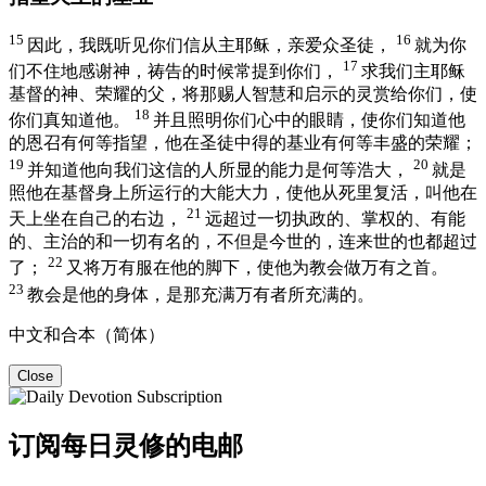
15
16
因此，我既听见你们信从主耶稣，亲爱众圣徒，
就为你
17
们不住地感谢神，祷告的时候常提到你们，
求我们主耶稣
基督的神、荣耀的父，将那赐人智慧和启示的灵赏给你们，使
18
你们真知道他。
并且照明你们心中的眼睛，使你们知道他
的恩召有何等指望，他在圣徒中得的基业有何等丰盛的荣耀；
19
20
并知道他向我们这信的人所显的能力是何等浩大，
就是
照他在基督身上所运行的大能大力，使他从死里复活，叫他在
21
天上坐在自己的右边，
远超过一切执政的、掌权的、有能
的、主治的和一切有名的，不但是今世的，连来世的也都超过
22
了；
又将万有服在他的脚下，使他为教会做万有之首。
23
教会是他的身体，是那充满万有者所充满的。
中文和合本（简体）
Close
订阅每日灵修的电邮