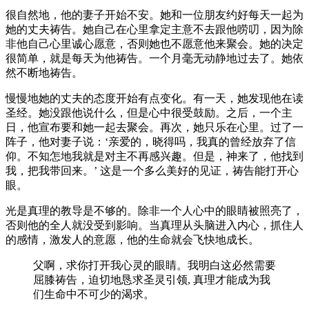
很自然地，他的妻子开始不安。她和一位朋友约好每天一起为
她的丈夫祷告。她自己在心里拿定主意不去跟他唠叨，因为除
非他自己心里诚心愿意，否则她也不愿意他来聚会。她的决定
很简单，就是每天为他祷告。一个月毫无动静地过去了。她依
然不断地祷告。
慢慢地她的丈夫的态度开始有点变化。有一天，她发现他在读
圣经。她没跟他说什么，但是心中很受鼓励。之后，一个主
日，他宣布要和她一起去聚会。再次，她只乐在心里。过了一
阵子，他对妻子说：‘亲爱的，晓得吗，我真的曾经放弃了信
仰。不知怎地我就是对主不再感兴趣。但是，神来了，他找到
我，把我带回来。’ 这是一个多么美好的见证，祷告能打开心
眼。
光是真理的教导是不够的。除非一个人心中的眼睛被照亮了，
否则他的全人就没受到影响。当真理从头脑进入内心，抓住人
的感情，激发人的意愿，他的生命就会飞快地成长。
父啊，求你打开我心灵的眼睛。我明白这必然需要
屈膝祷告，迫切地恳求圣灵引领, 真理才能成为我
们生命中不可少的渴求。