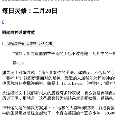
每日灵修：二月20日
回转向神以蒙救赎
读这段经节: 以赛亚书 45:9-25
“祸哉，那与造他的主争论的！他不过是地上瓦片中的一块
赛45:9
如果泥土对陶匠说，“我不喜欢你的手法。你的设计不合我的心意
（赛49:10）我们所要面对的是神。受造的人居然如此评论
他居然敢任意批评的神。路易士（C.S. Lewis） 说得好，
从这段经文中我们看到人的愚蠢有多种表现：要么就是自满自
历史证明，那就是，这些愚蠢行为的结果就是受奴役、遭祸患
神对这问题的解决方案如下：“地极的人都当仰望我，就必得救
神的圣灵用这节经文感动了一个身在英国的十五岁少年。185