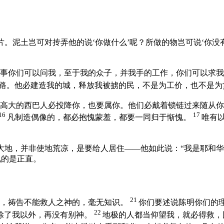
。泥土岂可对抟弄他的说‘你做什么’呢？所做的物岂可说‘你没
的事你们可以问我，至于我的众子，并我手的工作，你们可以求
路。他必建造我的城，释放我被掳的民，不是为工价，也不是为
高大的
西巴
人必投降你，也要属你。他们必戴着锁链过来随从你
16
17
凡制造偶像的，都必抱愧蒙羞，都要一同归于惭愧。
唯有
大地，并非使地荒凉，是要给人居住——他如此说：“我是耶和
说的是正直。
21
偶，祷告不能救人之神的，毫无知识。
你们要述说陈明你们的
22
除了我以外，再没有别神。
地极的人都当仰望我，就必得救，