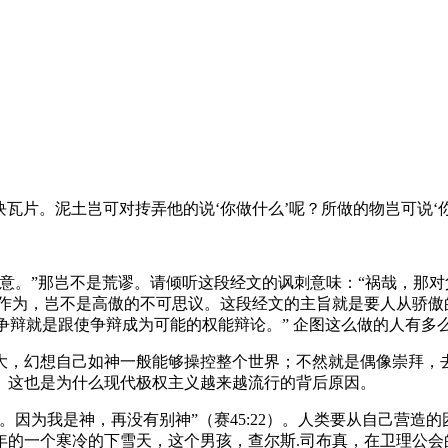
瓦片。泥土岂可对抟弄他的说‘你做什么’呢？所做的物岂可说‘你
。”那岂不是荒谬。请倾听这段经文的讽刺意味：“祸哉，那对父
神的作为，岂不是高傲的不可思议。这段经文的主旨就是要人从骄
“跟神争辩就是跟使争辩成为可能的权能辩论。” 企图这么做的人有多
大，幻想自己如神一般能够操控整个世界；不然就是偶像崇拜，
。这也是为什么现代极权主义越来越流行的背后原因。
。因为我是神，再没有别神”（赛45:22）。人类要从自己营造
0年的一个寒冷的下雪天，这个男孩，查尔斯.司布真，在卫理公