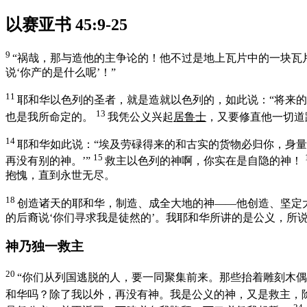
以赛亚书 45:9-25
9
“祸哉，那与造他的主争论的！他不过是地上瓦片中的一块瓦片
说‘你产的是什么呢’！”
11
耶和华
以色列
的圣者，就是造就
以色列
的，如此说：“将来
13
也是我所命定的。
我凭公义兴起
居鲁士
，又要修直他一切道
14
耶和华如此说：“
埃及
劳碌得来的和
古实
的货物必归你，身量
15
再没有别的神。’”
救主
以色列
的神啊，你实在是自隐的神！
抱愧，直到永世无尽。
18
创造诸天的耶和华，制造、成全大地的神——他创造、坚定
的后裔说‘你们寻求我是徒然的’。我耶和华所讲的是公义，所
神乃独一救主
20
“你们从列国逃脱的人，要一同聚集前来。那些抬着雕刻木
和华吗？除了我以外，再没有神。我是公义的神，又是救主，