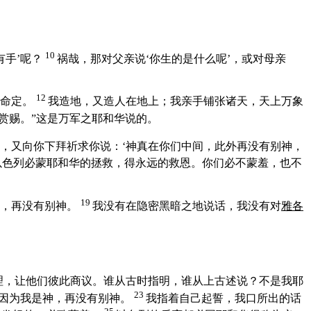
10
有手’呢？
祸哉，那对父亲说‘你生的是什么呢’，或对母亲
12
我命定。
我造地，又造人在地上；我亲手铺张诸天，天上万象
赏赐。”这是万军之耶和华说的。
，又向你下拜祈求你说：‘神真在你们中间，此外再没有别神，
以色列
必蒙耶和华的拯救，得永远的救恩。你们必不蒙羞，也不
19
华，再没有别神。
我没有在隐密黑暗之地说话，我没有对
雅各
理，让他们彼此商议。谁从古时指明，谁从上古述说？不是我耶
23
因为我是神，再没有别神。
我指着自己起誓，我口所出的话