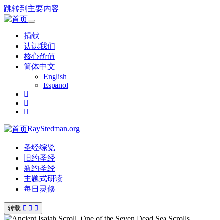
跳转到主要内容
Toggle
navigation
捐献
认识我们
核心价值
简体中文
English
Español
RayStedman.org
圣经综览
旧约圣经
新约圣经
主题式研读
每日灵修
转载