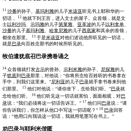
11
沙番
的孙子、
基玛利雅
的儿子
米该亚
听见书上耶和华的一
12
切话，
他就下到王宫，进入文士的屋子。众首领，就是文
士
以利沙玛
、
示玛雅
的儿子
第莱雅
、
亚革波
的儿子
以利拿单
、
沙番
的儿子
基玛利雅
、
哈拿尼雅
的儿子
西底家
和其余的首领，
13
都坐在那里。
于是
米该亚
对他们述说他所听见的一切话，
就是
巴录
向百姓念那书的时候所听见的。
牧伯遣犹底召巴录携卷诵之
14
众首领就打发
古示
的曾孙、
示利米雅
的孙子、
尼探雅
的儿
子
犹底
到
巴录
那里，对他说：“你将所念给百姓听的书卷拿在
手中，到我们这里来。”
尼利亚
的儿子
巴录
就手拿书卷来到他
15
们那里。
他们对他说：“请你坐下，念给我们听。”
巴录
就
16
念给他们听。
他们听见这一切话就害怕，面面相观，对
巴
17
录
说：“我们必须将这一切话告诉王。”
他们问
巴录
说：“请
18
你告诉我们，你怎样从他口中写这一切话呢？”
巴录
回答
说：“他用口向我说这一切话，我就用笔墨写在书上。”
劝巴录与耶利米偕匿