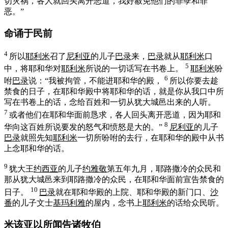
切灾祸，各人就回头离开恶道，我好赦免他们的罪孽和罪
恶。”
命诵于民前
4
所以
耶利米
召了
尼利亚
的儿子
巴录
来，
巴录
就从
耶利米
口
5
中，将耶和华对
耶利米
所说的一切话写在书卷上。
耶利米
吩
6
咐
巴录
说：“我被拘管，不能进耶和华的殿，
所以你要去趁
禁食的日子，在耶和华殿中将耶和华的话，就是你从我口中所
写在书卷上的话，念给百姓和一切从
犹大
城邑出来的人听。
7
或者他们在耶和华面前恳求，各人回头离开恶道，因为耶和
8
华向这百姓所说要发的怒气和愤怒是大的。”
尼利亚
的儿子
巴录
就照先知
耶利米
一切所吩咐的去行，在耶和华的殿中从书
上念耶和华的话。
9
犹大
王
约西亚
的儿子
约雅敬
第五年九月，
耶路撒冷
的众民和
那从
犹大
城邑来到
耶路撒冷
的众民，在耶和华面前宣告禁食的
10
日子。
巴录
就在耶和华殿的上院、耶和华殿的新门口、
沙
番
的儿子文士
基玛利雅
的屋内，念书上
耶利米
的话给众民听。
米该亚以所闻告诸牧伯