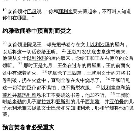
19
众首领对
巴录
说：“你和
耶利米
要去藏起来，不可叫人知道
你们在哪里。”
约雅敬闻卷中预言割而焚之
20
众首领进院见王，却先把书卷存在文士
以利沙玛
的屋内，
21
以后将这一切话说给王听。
王就打发
犹底
去拿这书卷来。
他便从文士
以利沙玛
的屋内取来，念给王和王左右侍立的众首
22
领听。
那时正是九月，王坐在过冬的房屋里，王的前面火
23
盆中有烧着的火。
犹底
念了三四篇，王就用文士的刀将书
24
卷割破，扔在火盆中，直到全卷在火中烧尽了。
王和听见
25
这一切话的臣仆都不惧怕，也不撕裂衣服。
以利拿单
和
第
26
莱雅
并
基玛利雅
恳求王不要烧这书卷，他却不听。
王就吩
咐
哈米勒
的儿子
耶拉篾
和
亚斯列
的儿子
西莱雅
，并
亚伯叠
的儿
子
示利米雅
去捉拿文士
巴录
和先知
耶利米
，耶和华却将他们隐
藏。
预言焚卷者必受重灾