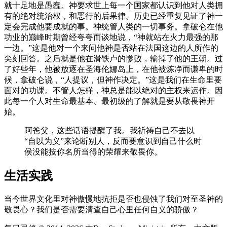
就十足地是愚蠢。神要求世上每一个国家都认识到他对人类拥
有的绝对统治权，和恶行的后果律。历史已经重复见证了神一
定会完成他要成就的事。神统管人类的一切事务。拿破仑在他
功业的巅峰时期曾经夸夸而谈地说，“神就站在火力最强的那
一边。”这是他对一个来问他神是否站在法国这边的人所作的
尖刻回答。之后就是他在滑铁卢的惨败，输掉了他的王朝。过
了好些年，他被放逐在圣海伦娜岛上，在他被炼净而谦卑的时
候，拿破仑说，“人提议，但神作决定。”这是我们在生命里要
面对的功课。不管人怎样，神总是能以绝对的主权来运作。因
此每一个人对生命最基本、最初级的了解就是要从敬畏神开
始。
阿爸父，这些话语提醒了我。我祈祷自己不去以
“自以为义”来论断别人，反而要意识到自己什么时
侯没能按你名所当得的荣耀来敬畏你。
生活实践
当今世界文化里对神傲慢地抗拒是否也侵蚀了我们对至圣神的
敬畏心？我们是否需要清查自己心里任何自义的骄傲？