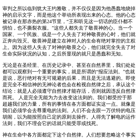
审判之所以临到犹大王约雅敬，并不仅仅是因为他愚蠢地烧掉
神的启示文字，而是他这个举动所表现出来的心态。他的心态
被记录在那赤热的第24节里，“王和听见这一切话的臣仆都不
惧怕，也不撕裂衣服。”这些人都失去了敬畏神的心。当一个
国家、一个民族、或是一个人失去了对神敬畏的心时，他们就
正奔向毁灭。敬畏神是建立在神对人的生命有绝对掌控的主权
上。因为这些人失去了对神的敬畏之心，他们就完全失去了对
生命实际状况的认知，之后所显现的就只是愚蠢和无知。
无论是在圣经里、在历史记录中、甚至在自然界里，我们处处
都可以观察到一个重要的事实，就是所谓的“报应法则。”也就
是说，恶行绝对有无可规避的后果，而且是无法逃避的。即使
是完全不相信神的无神论者也会在检视自然律之后，承认这个
结论：就是人必须遵守自然律才能存活，否则就因违反自然律
而死。 人是完全无能为力去改变这法则的。我们都受控于那
超越我们的力量，所有的事情在各方面都证实这一点。就像是
我们必须学会去尊重电的法则。人们不会去跟一万伏特的电压
胡闹，以为能按照自己定的原则去操作。人得先了解电的运作
法则，我们不理会它的话就只能受罪或找死。
神在生命中各方面都定下这个自然律。人们想要忽略这个事实