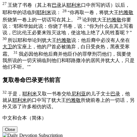
27
王烧了书卷（其上有
巴录
从
耶利米
口中所写的话）以后，
28
耶和华的话临到
耶利米
说：
“你再取一卷，将
犹大
王
约雅敬
29
所烧第一卷上的一切话写在其上。
论到
犹大
王
约雅敬
你要
说：‘耶和华如此说：你烧了书卷，说：“你为什么在其上写着
说，
巴比伦
王必要来毁灭这地，使这地上绝了人民牲畜呢？”
30
所以耶和华论到
犹大
王
约雅敬
说：他后裔中必没有人坐在
大卫
的宝座上，他的尸首必被抛弃，白日受炎热，黑夜受寒
31
霜。
我必因他和他后裔并他臣仆的罪孽刑罚他们，我要使
我所说的一切灾祸临到他们和
耶路撒冷
的居民并
犹大
人，只是
他们不听。’”
复取卷命巴录更书前言
32
于是，
耶利米
又取一书卷交给
尼利亚
的儿子文士
巴录
，他
就从
耶利米
的口中写了
犹大
王
约雅敬
所烧前卷上的一切话，另
外又添了许多相仿的话。
中文和合本（简体）
Close