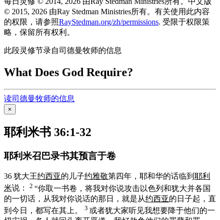
每日灵修 © 2014, 2026 由Ray Stedman Ministries所有。中文版
© 2015, 2026 由Ray Stedman Ministries所有。有关使用此内容
的权限，请参照
RayStedman.org/zh/permissions
. 受限于权限策
略，保留所有权利。
此段灵修节录自司德曼牧师的信息
What Does God Require?
读司德曼牧师的信息
×
耶利米书 36:1-32
耶利米召巴录书其预言于卷
36
犹大
王
约西亚
的儿子
约雅敬
第四年，耶和华的话临到
耶利
2
米
说：
“你取一书卷，将我对你说攻击
以色列
和
犹大
并各国
的一切话，从我对你说话的那日，就是从
约西亚
的日子起，直
3
到今日，都写在其上。
或者
犹大
家听见我想要降于他们的一