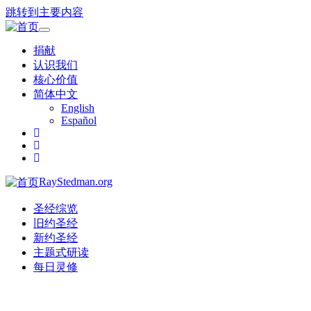
跳转到主要内容
Toggle
navigation
捐献
认识我们
核心价值
简体中文
English
Español
RayStedman.org
圣经综览
旧约圣经
新约圣经
主题式研读
每日灵修