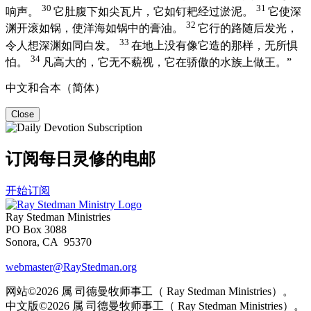
30
31
响声。
它肚腹下如尖瓦片，它如钉耙经过淤泥。
它使深
32
渊开滚如锅，使洋海如锅中的膏油。
它行的路随后发光，
33
令人想深渊如同白发。
在地上没有像它造的那样，无所惧
34
怕。
凡高大的，它无不藐视，它在骄傲的水族上做王。”
中文和合本（简体）
Close
订阅每日灵修的电邮
开始订阅
Ray Stedman Ministries
PO Box 3088
Sonora, CA 95370
webmaster@RayStedman.org
网站©2026 属 司德曼牧师事工（ Ray Stedman Ministries）。
中文版©2026 属 司德曼牧师事工（ Ray Stedman Ministries）。