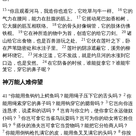
15
16
“你且观看河马，我造你也造它，它吃草与牛一样。
它的
17
气力在腰间，能力在肚腹的筋上。
它摇动尾巴如香柏树，
18
它大腿的筋互相联络。
它的骨头好像铜管，它的肢体仿佛
19
20
铁棍。
它在神所造的物中为首，创造它的给它刀剑。
诸
21
山给它出食物，也是百兽游玩之处。
它伏在莲叶之下，卧
22
在芦苇隐密处和水洼子里。
莲叶的阴凉遮蔽它，溪旁的柳
23
树环绕它。
河水泛滥，它不发战，就是
约旦
河的水涨到它
24
口边，也是安然。
在它防备的时候，谁能捉拿它？谁能牢
笼它，穿它的鼻子呢？
神万能人难仰望
2
41
“你能用鱼钩钓上鳄鱼吗？能用绳子压下它的舌头吗？
你
3
能用绳索穿它的鼻子吗？能用钩穿它的腮骨吗？
它岂向你连
4
连恳求，说柔和的话吗？
岂肯与你立约，使你拿它永远做奴
5
仆吗？
你岂可拿它当雀鸟玩耍吗？岂可为你的幼女将它拴住
6
吗？
搭伙的渔夫岂可拿它当货物吗？能把它分给商人吗？
7
8
你能用倒钩枪扎满它的皮，能用鱼叉叉满它的头吗？
你按