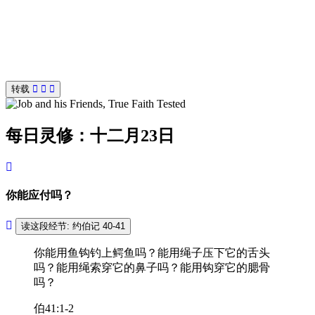
转载
每日灵修：十二月23日
你能应付吗？
读这段经节: 约伯记 40-41
你能用鱼钩钓上鳄鱼吗？能用绳子压下它的舌头
吗？能用绳索穿它的鼻子吗？能用钩穿它的腮骨
吗？
伯41:1-2