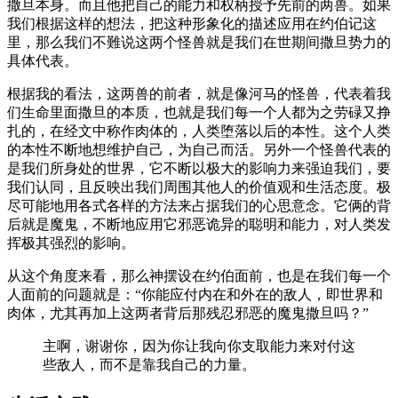
撒旦本身。而且他把自己的能力和权柄授予先前的两兽。如果
我们根据这样的想法，把这种形象化的描述应用在约伯记这
里，那么我们不難说这两个怪兽就是我们在世期间撒旦势力的
具体代表。
根据我的看法，这两兽的前者，就是像河马的怪兽，代表着我
们生命里面撒旦的本质，也就是我们每一个人都为之劳碌又挣
扎的，在经文中称作肉体的，人类堕落以后的本性。这个人类
的本性不断地想维护自己，为自己而活。另外一个怪兽代表的
是我们所身处的世界，它不断以极大的影响力来强迫我们，要
我们认同，且反映出我们周围其他人的价值观和生活态度。极
尽可能地用各式各样的方法来占据我们的心思意念。它俩的背
后就是魔鬼，不断地应用它邪恶诡异的聪明和能力，对人类发
挥极其强烈的影响。
从这个角度来看，那么神摆设在约伯面前，也是在我们每一个
人面前的问题就是：“你能应付内在和外在的敌人，即世界和
肉体，尤其再加上这两者背后那残忍邪恶的魔鬼撒旦吗？”
主啊，谢谢你，因为你让我向你支取能力来对付这
些敌人，而不是靠我自己的力量。