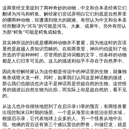
这两章经文里提到了两种奇妙的动物，中文和合本圣经将它们
翻译为河马和鳄鱼。解经家们尝试弄明白它们到底是自然界里
的哪两种动物，却遭遇到很大的困难。有些认为中文和合本圣
经所翻译为“河马”的可能是河马、大象、或犀牛。另外有些认
为那“鳄鱼”可能是鳄鱼或鲸鱼。
其实神所说的到底是哪两种动物并不要紧，因为他这时的言语
显然是超越人类知识范畴的。在前两章里，神向约伯提到了他
所造的宇宙种种时，尽管用的是诗词般的文字，但各样的动物
都是人们日常可见的。这儿的描述则似乎不存在于自然界中。
因此有些解经家认为这些都是传说中的神话里的生物，就像独
角兽或喷火龙一样。同时，如果我们认同这是神话般的描述，
那么我们也能说也许这不是神话而是些超自然的生物。这些怪
兽的描述以自然生物为比拟，而实际上却是超自然的，看不见
的。
从这儿也许你很快地想到了在启示录13章的预言，有两怪兽要
出现控制末日时期的场景。一个是从海里出来统治全部水域，
根据启示录，它代表地球上众多的人。另一个怪兽从地中出
现。他俩的背后还有第三个难以置信的野兽，叫做巨龙，就是