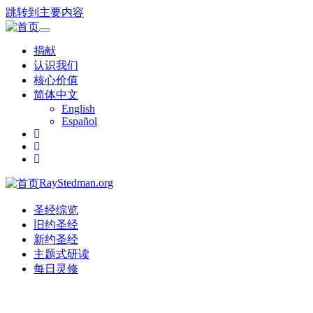
跳转到主要内容
Toggle
navigation
捐献
认识我们
核心价值
简体中文
English
Español
RayStedman.org
圣经综览
旧约圣经
新约圣经
主题式研读
每日灵修