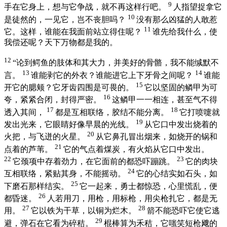
9
手在它身上，想与它争战，就不再这样行吧。
人指望捉拿它
10
是徒然的，一见它，岂不丧胆吗？
没有那么凶猛的人敢惹
11
它。这样，谁能在我面前站立得住呢？
谁先给我什么，使
我偿还呢？天下万物都是我的。
12
“论到鳄鱼的肢体和其大力，并美好的骨骼，我不能缄默不
13
14
言。
谁能剥它的外衣？谁能进它上下牙骨之间呢？
谁能
15
开它的腮颊？它牙齿四围是可畏的。
它以坚固的鳞甲为可
16
夸，紧紧合闭，封得严密。
这鳞甲一一相连，甚至气不得
17
18
透入其间，
都是互相联络，胶结不能分离。
它打喷嚏就
19
发出光来，它眼睛好像早晨的光线。
从它口中发出烧着的
20
火把，与飞迸的火星。
从它鼻孔冒出烟来，如烧开的锅和
21
点着的芦苇。
它的气点着煤炭，有火焰从它口中发出。
22
23
它颈项中存着劲力，在它面前的都恐吓蹦跳。
它的肉块
24
互相联络，紧贴其身，不能摇动。
它的心结实如石头，如
25
下磨石那样结实。
它一起来，勇士都惊恐，心里慌乱，便
26
都昏迷。
人若用刀，用枪，用标枪，用尖枪扎它，都是无
27
28
用。
它以铁为干草，以铜为烂木。
箭不能恐吓它使它逃
29
避，弹石在它看为碎秸。
棍棒算为禾秸，它嗤笑短枪飕的