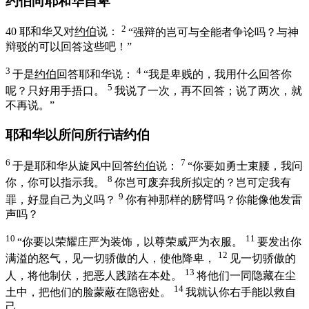
约伯向耶和华自卑
2
40
耶和华又对
约伯
说：
“强辩的岂可与全能者争论吗？与神
辩驳的可以回答这些吧！”
3
4
于是
约伯
回答耶和华说：
“我是卑贱的，我用什么回答你
5
呢？只好用手捂口。
我说了一次，再不回答；说了两次，就
不再说。”
耶和华以所问所行诘约伯
6
7
于是耶和华从旋风中回答
约伯
说：
“你要如勇士束腰，我问
8
你，你可以指示我。
你岂可废弃我所拟定的？岂可定我有
9
罪，好显自己为义吗？
你有神那样的膀臂吗？你能像他发雷
声吗？
10
11
“你要以荣耀庄严为装饰，以尊荣威严为衣服。
要发出你
12
满溢的怒气，见一切骄傲的人，使他降卑，
见一切骄傲的
13
人，将他制伏，把恶人践踏在本处。
将他们一同隐藏在尘
14
土中，把他们的脸蒙蔽在隐密处。
我就认你右手能以救自
己。