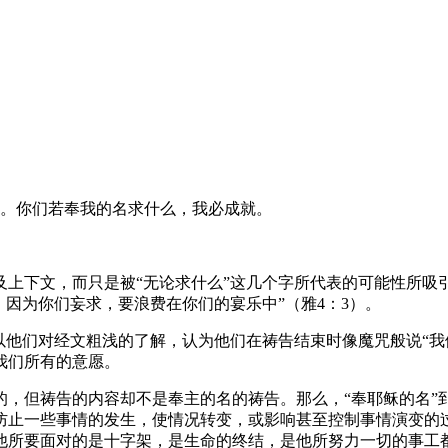
。你们若奉我的名求什么，我必成就。
上下文，而只是被“无论求什么”这几个字所代表的可能性所吸
，因为你们妄求，要浪费在你们的宴乐中”（雅4：3）。
以他们对经文粗浅的了解，认为他们在祷告结束时像魔咒般说“我
我们所有的意愿。
，但祷告的内容却不是奉主的名的祷告。那么，“奉耶稣的名”到
防止一些事情的发生，使情况转变，或影响甚至控制事情演变的过
他所要面对的是十字架，是生命的终结，是他所努力一切的事工