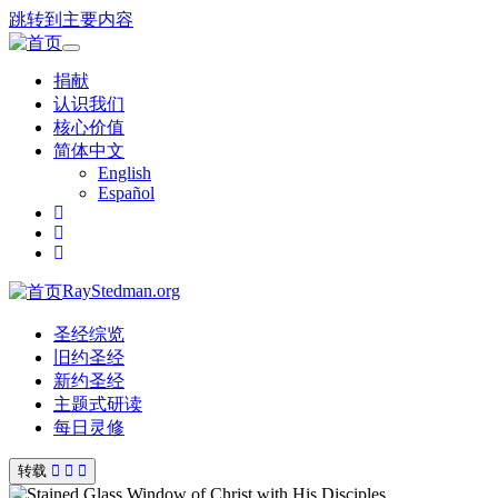
跳转到主要内容
Toggle
navigation
捐献
认识我们
核心价值
简体中文
English
Español
RayStedman.org
圣经综览
旧约圣经
新约圣经
主题式研读
每日灵修
转载