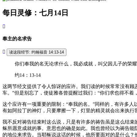
每日灵修：七月14日
奉主的名求告
读这段经节: 约翰福音 14:13-14
你们奉我的名无论求什么，我必成就，叫父因儿子的荣耀
约14：13-14
这两节经文提供了令人惊讶的应许。我们读的时候常常没有顾及
车。”但是别忘了，使徒雅各曾提醒过我们：“你们求也得不着
这个应许有一项重要的限制：“奉我的名。”同样的，有许多人
有如阿拉丁的神灯，只要摩擦一下，灯里的精灵就会出来执行
我不反对祷告结束时这么说，只是有许多的祷告虽是这么结束的
稣所愿意成就的事。意思也的确是如此。我也曾经以为祷告能
的地位来求告。当耶稣说这话的时候，他所要面对的是什么？