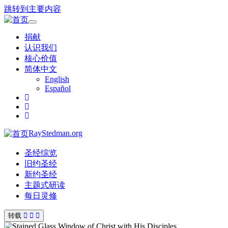
跳转到主要内容
Toggle
navigation
捐献
认识我们
核心价值
简体中文
English
Español
RayStedman.org
圣经综览
旧约圣经
新约圣经
主题式研读
每日灵修
转载