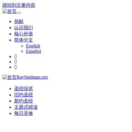
跳转到主要内容
Toggle
navigation
捐献
认识我们
核心价值
简体中文
English
Español
RayStedman.org
圣经综览
旧约圣经
新约圣经
主题式研读
每日灵修