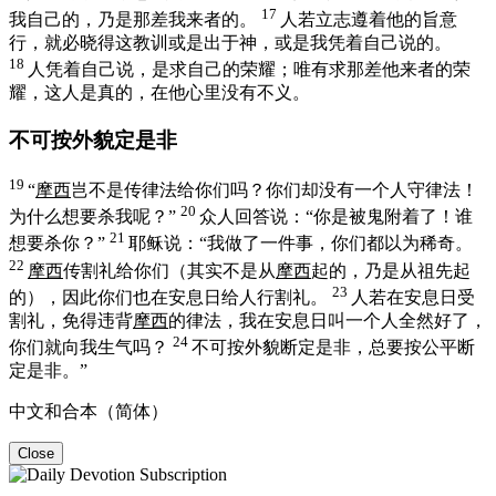
17
我自己的，乃是那差我来者的。
人若立志遵着他的旨意
行，就必晓得这教训或是出于神，或是我凭着自己说的。
18
人凭着自己说，是求自己的荣耀；唯有求那差他来者的荣
耀，这人是真的，在他心里没有不义。
不可按外貌定是非
19
“
摩西
岂不是传律法给你们吗？你们却没有一个人守律法！
20
为什么想要杀我呢？”
众人回答说：“你是被鬼附着了！谁
21
想要杀你？”
耶稣说：
“我做了一件事，你们都以为稀奇。
22
摩西
传割礼给你们（其实不是从
摩西
起的，乃是从祖先起
23
的），因此你们也在安息日给人行割礼。
人若在安息日受
割礼，免得违背
摩西
的律法，我在安息日叫一个人全然好了，
24
你们就向我生气吗？
不可按外貌断定是非，总要按公平断
定是非。”
中文和合本（简体）
Close