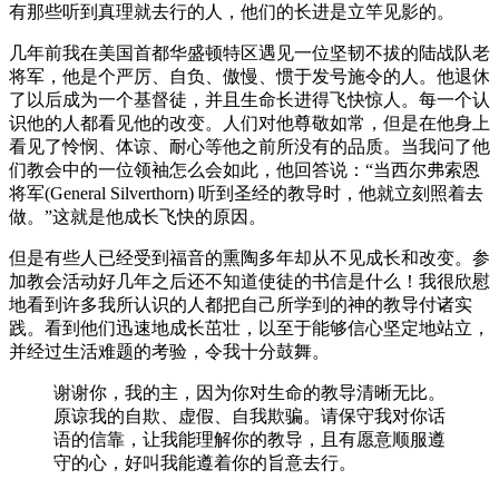
有那些听到真理就去行的人，他们的长进是立竿见影的。
几年前我在美国首都华盛顿特区遇见一位坚韧不拔的陆战队老
将军，他是个严厉、自负、傲慢、惯于发号施令的人。他退休
了以后成为一个基督徒，并且生命长进得飞快惊人。每一个认
识他的人都看见他的改变。人们对他尊敬如常，但是在他身上
看见了怜悯、体谅、耐心等他之前所没有的品质。当我问了他
们教会中的一位领袖怎么会如此，他回答说：“当西尔弗索恩
将军(General Silverthorn) 听到圣经的教导时，他就立刻照着去
做。”这就是他成长飞快的原因。
但是有些人已经受到福音的熏陶多年却从不见成长和改变。参
加教会活动好几年之后还不知道使徒的书信是什么！我很欣慰
地看到许多我所认识的人都把自己所学到的神的教导付诸实
践。看到他们迅速地成长茁壮，以至于能够信心坚定地站立，
并经过生活难题的考验，令我十分鼓舞。
谢谢你，我的主，因为你对生命的教导清晰无比。
原谅我的自欺、虚假、自我欺骗。请保守我对你话
语的信靠，让我能理解你的教导，且有愿意顺服遵
守的心，好叫我能遵着你的旨意去行。