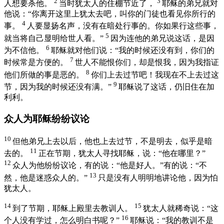
2
3
人想要杀他。
当时
犹太
人的住棚节近了，
耶稣的弟兄就对
他说：“你离开这里上
犹太
去吧，叫你的门徒也看见你所行的
4
事。
人要显扬名声，没有在暗处行事的。你如果行这些事，
5
就当将自己显明给世人看。”
因为连他的弟兄说这话，是因
6
为不信他。
耶稣就对他们说：
“我的时候还没有到，你们的
7
时候常是方便的。
世人不能恨你们，却是恨我，因为我指证
8
他们所做的事是恶的。
你们上去过节吧！我现在不上去过这
9
节，因为我的时候还没有满。”
耶稣说了这话，仍旧住在
加
利利
。
众人为耶稣纷纷议论
10
但他弟兄上去以后，他也上去过节，不是明去，似乎是暗
11
去的。
正在节期，
犹太
人寻找耶稣，说：“他在哪里？”
12
众人为他纷纷议论，有的说：“他是好人。”有的说：“不
13
然，他是迷惑众人的。”
只是没有人明明地讲论他，因为怕
犹太
人。
14
15
到了节期，耶稣上殿里去教训人。
犹太
人就稀奇说：“这
16
个人没有学过，怎么明白书呢？”
耶稣说：
“我的教训不是