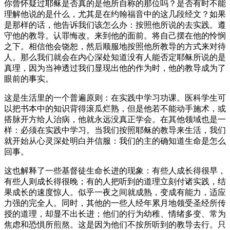
你曾怀疑过耶稣是否真的是他所自称的那位吗？是否有时不能
理解他说的是什么，尤其是在约翰福音中的这几段经文？如果
是那样的话，他告诉我们该怎么办：按照他所说的去实践。遵
守他的教导。认罪悔改。来到他的面前。将自己摆在他的怜悯
之下。相信他会饶恕，然后顺服地按照他所教导的方式来对待
人。那么我们就会在内心深处知道没有人能否定耶稣所说的是
真理，因为当神透过我们显现出他的作为时，他的教导成为了
眼前的事实。
这是生活里的一个普遍原则：在实践中学习功课。医科学生可
以把书本中的知识背得滚瓜烂熟，但是他若不能动手施术，或
搭脉开方给人治病，他就永远没真正学会。在其他领域也是一
样：必须在实践中学习。当我们按照耶稣的教导来生活，我们
就开始从心灵深处明白并信服：我们的主的确知道生命是怎么
回事。
这也解释了一些基督徒生命长进的现象：有些人成长得很早，
有些人则成长得很晚；有的人把听到的道理立刻付诸实践，结
果成长的速度惊人。似乎一夜之间就成熟，变成有能力，适应
力强的完全人。同时，其他的一些人经年累月地领受圣经所传
授的道理，却显不出长进；他们的行为幼稚、情绪多变、常为
焦虑和恐惧所煎熬。这是因为他们不按所听到的教导去行。只