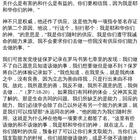
关什么是有害的和什么是有益的。你们要相信我，因为我是耶
和华你们的神。”
神不只是权威，他还作了供应。这是他为每一项指令签名存证
的第二个原因。他说，“行这个，别行那个：我是耶和华你们
的神。”的意思是，“我是你们随时的供应。我是你们遵守我诫
命的能力来源。我不会要求你们去做一些我没有供应你们能力
去做的事。”
我们可曾发觉使徒保罗记录在罗马书第七章里的发现：我们做
不了自己愿意且知道该做的事，我们想要做但是做不到？保罗
将自己的体验记录如下，“我也知道，在我里头，就是我肉体
之中，没有良善。因为立志为善由得我，只是行出来由不得
我。故此，我所愿意的善，我反不做。我所不愿意的恶，我倒
去做 . . .”（罗7:18-20）。如果我们有同样的体会，父神其实是
了解的。那是生命共同的问题。我们所缺乏的是能力，回应的
能力。我们必须学会除了自己以外还有另一个能力的来源，就
是我们可以指望那“永远同在的神，”他的能力为我们随时所
用。这就是为什么神在他每一项要求上都签了名。“这里有些
该做的和不该做的事，我是耶和华你们的神， 就在这儿，是
你们随时的供应，预备好了可以让你们来支取能力。当你们从
我支取能力的时候，你们就能做该做的，或是不做不该做的；