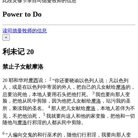
此段灵修节录自司德曼牧师的信息
Power to Do
读司德曼牧师的信息
×
利未记 20
禁止子女献摩洛
2
20
耶和华对
摩西
说：
“你还要晓谕
以色列
人说：凡
以色列
人，或是在
以色列
中寄居的外人，把自己的儿女献给
摩洛
的，
3
总要治死他，本地人要用石头把他打死。
我也要向那人变
脸，把他从民中剪除，因为他把儿女献给
摩洛
，玷污我的圣
4
所，亵渎我的圣名。
那人把儿女献给
摩洛
，本地人若佯为不
5
见，不把他治死，
我就要向这人和他的家变脸，把他和一切
随他与
摩洛
行邪淫的人都从民中剪除。
6
“人偏向交鬼的和行巫术的，随他们行邪淫，我要向那人变