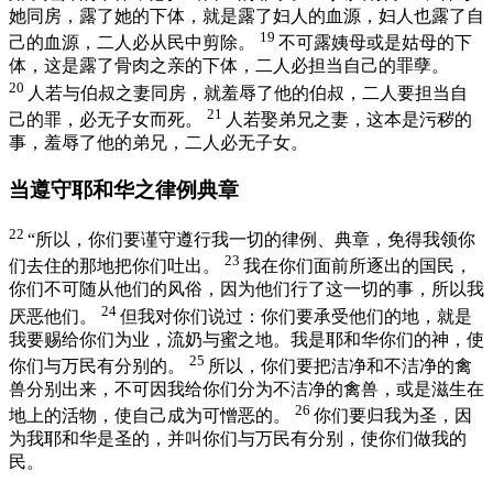
她同房，露了她的下体，就是露了妇人的血源，妇人也露了自
19
己的血源，二人必从民中剪除。
不可露姨母或是姑母的下
体，这是露了骨肉之亲的下体，二人必担当自己的罪孽。
20
人若与伯叔之妻同房，就羞辱了他的伯叔，二人要担当自
21
己的罪，必无子女而死。
人若娶弟兄之妻，这本是污秽的
事，羞辱了他的弟兄，二人必无子女。
当遵守耶和华之律例典章
22
“所以，你们要谨守遵行我一切的律例、典章，免得我领你
23
们去住的那地把你们吐出。
我在你们面前所逐出的国民，
你们不可随从他们的风俗，因为他们行了这一切的事，所以我
24
厌恶他们。
但我对你们说过：你们要承受他们的地，就是
我要赐给你们为业，流奶与蜜之地。我是耶和华你们的神，使
25
你们与万民有分别的。
所以，你们要把洁净和不洁净的禽
兽分别出来，不可因我给你们分为不洁净的禽兽，或是滋生在
26
地上的活物，使自己成为可憎恶的。
你们要归我为圣，因
为我耶和华是圣的，并叫你们与万民有分别，使你们做我的
民。