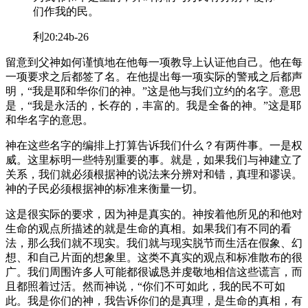
们作我的民。
利20:24b-26
留意到父神如何谨慎地在他每一项教导上认证他自己。他在每
一项要求之后都签了名。在他提出每一项实际的警戒之后都声
明，“我是耶和华你们的神。”这是他与我们立约的名字。意思
是，“我是永活的，长存的，丰富的。我是全备的神。”这是耶
和华名字的意思。
神在这些名字的编排上打算告诉我们什么？有两件事。一是权
威。这里标明一些特别重要的事。就是，如果我们与神建立了
关系，我们就必须根据神的说法来分辨对和错，真理和谬误。
神的子民必须根据神的标准来衡量一切。
这是很实际的要求，因为神是真实的。神按着他所见的和他对
生命的观点所描述的就是生命的真相。如果我们有不同的看
法，那么我们就不现实。我们就与现实脱节而生活在假象、幻
想、和自己片面的想象里。这类不真实的观点和标准散布的很
广。我们周围许多人可能都很诚恳并虔敬地相信这些谎言，而
且都照着过活。然而神说，“你们不可如此，我的民不可如
此。我是你们的神，我告诉你们的是真理，是生命的真相，有