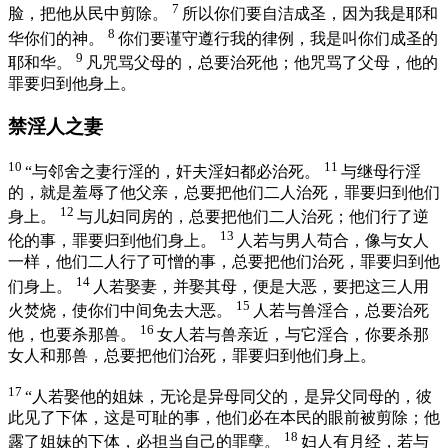
7
脸，把他从民中剪除。
所以你们要自洁成圣，因为我是耶和
8
华你们的神。
你们要谨守遵行我的律例，我是叫你们成圣的
9
耶和华。
凡咒骂父母的，总要治死他；他咒骂了父母，他的
罪要归到他身上。
禁淫人之妻
10
11
“与邻舍之妻行淫的，奸夫淫妇都必治死。
与继母行淫
的，就是羞辱了他父亲，总要把他们二人治死，罪要归到他们
12
身上。
与儿妇同房的，总要把他们二人治死；他们行了逆
13
伦的事，罪要归到他们身上。
人若与男人苟合，像与女人
一样，他们二人行了可憎的事，总要把他们治死，罪要归到他
14
们身上。
人若娶妻，并娶其母，便是大恶，要把这三人用
15
火焚烧，使你们中间免去大恶。
人若与兽淫合，总要治死
16
他，也要杀那兽。
女人若与兽亲近，与它淫合，你要杀那
女人和那兽，总要把他们治死，罪要归到他们身上。
17
“人若娶他的姐妹，无论是异母同父的，是异父同母的，彼
此见了下体，这是可耻的事，他们必在本民的眼前被剪除；他
18
露了姐妹的下体，必担当自己的罪孽。
妇人有月经，若与