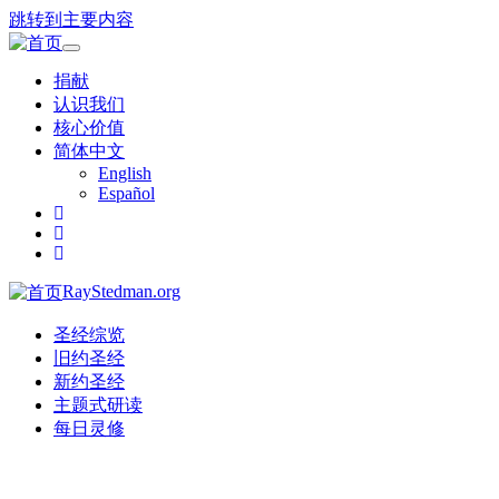
跳转到主要内容
Toggle
navigation
捐献
认识我们
核心价值
简体中文
English
Español
RayStedman.org
圣经综览
旧约圣经
新约圣经
主题式研读
每日灵修