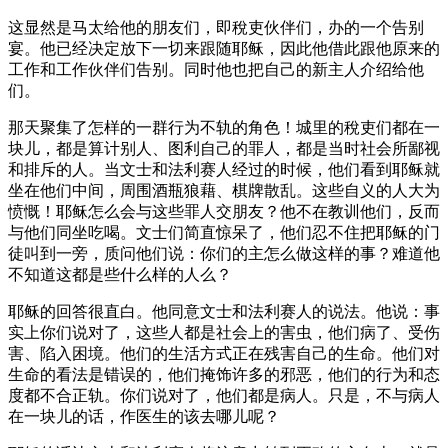
这显然是马太给他的朋友们，即稅吏伙伴们，办的一个告别
宴。他已经决定放下一切来跟随耶稣，因此他借此跟他原来的
工作和工作伙伴们告别。同时他也把自己的新主人介绍给他
们。
那天聚集了怎样的一群行为不轨的角色！城里的稅吏们都在一
块儿，都是算计别人、图利自己的罪人，都是当时社会所鄙视
和排斥的人。当文士和法利赛人经过的时候，他们看到耶稣就
坐在他们中间，周围酒瓶狼藉、棋牌散乱。这些自义的人大为
愤慨！耶稣怎么会与这些罪人交朋友？他不在教训他们，反而
与他们同坐吃喝。文士们简直惊呆了，他们忍不住把耶稣的门
徒叫到一旁，质问他们说：你们的主怎么做这样的事？难道他
不知道这都是些什么样的人么？
耶稣的回答很直白。他同意文士和法利赛人的说法。他说：事
实上你们说对了，这些人都是社会上的害虫，他们病了、受伤
害、陷入困境。他们的生活方式正在残害自己的生命。他们对
生命的看法是错误的，他们掩饰许多的邪恶，他们的行为和态
度都不合正轨。你们说对了，他们都是病人。只是，不与病人
在一块儿的话，作医生的该去哪儿呢？