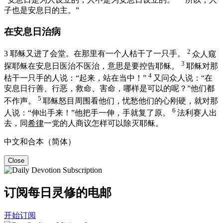
子也是安息日的主。”
在安息日治病
2
3
耶稣又进了会堂。在那里有一个人枯干了一只手。
众人窥
3
探耶稣在安息日医治不医治，意思是要控告耶稣。
耶稣对那
4
枯干一只手的人说：
“起来，站在当中！”
又问众人说：
“在
安息日行善、行恶，救命、害命，哪样是可以的呢？”
他们都
5
不作声。
耶稣怒目周围看他们，忧愁他们的心刚硬，就对那
6
人说：
“伸出手来！”
他把手一伸，手就复了原。
法利赛人出
去，同
希律
一党的人商议怎样可以除灭耶稣。
中文和合本（简体）
Close
订阅每日灵修的电邮
开始订阅