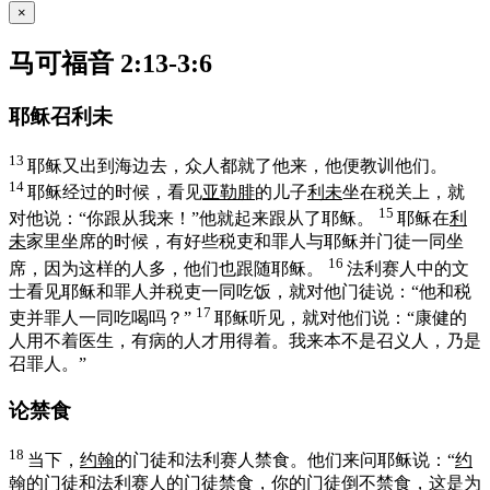
×
马可福音 2:13-3:6
耶稣召利未
13
耶稣又出到海边去，众人都就了他来，他便教训他们。
14
耶稣经过的时候，看见
亚勒腓
的儿子
利未
坐在税关上，就
15
对他说：
“你跟从我来！”
他就起来跟从了耶稣。
耶稣在
利
未
家里坐席的时候，有好些税吏和罪人与耶稣并门徒一同坐
16
席，因为这样的人多，他们也跟随耶稣。
法利赛人中的文
士看见耶稣和罪人并税吏一同吃饭，就对他门徒说：“他和税
17
吏并罪人一同吃喝吗？”
耶稣听见，就对他们说：
“康健的
人用不着医生，有病的人才用得着。我来本不是召义人，乃是
召罪人。”
论禁食
18
当下，
约翰
的门徒和法利赛人禁食。他们来问耶稣说：“
约
翰
的门徒和法利赛人的门徒禁食，你的门徒倒不禁食，这是为