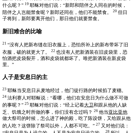
19
什么呢？”
耶稣对他们说：
“新郎和陪伴之人同在的时候，
20
陪伴之人岂能禁食呢？新郎还同在，他们不能禁食。
但日
子将到，新郎要离开他们，那日他们就要禁食。
新旧难合的比喻
21
“没有人把新布缝在旧衣服上，恐怕所补上的新布带坏了旧
22
衣服，破的就更大了。
也没有人把新酒装在旧皮袋里，恐
怕酒把皮袋裂开，酒和皮袋就都坏了。唯把新酒装在新皮袋
里。”
人子是安息日的主
23
耶稣当安息日从麦地经过，他门徒行路的时候掐了麦穗。
24
法利赛人对耶稣说：“看哪，他们在安息日为什么做不可做
25
的事呢？”
耶稣对他们说：
“经上记着
大卫
和跟从他的人缺
26
乏、饥饿之时所做的事，你们没有念过吗？
他当
亚比亚他
做大祭司的时候，怎么进了神的殿，吃了陈设饼，又给跟从他
27
的人吃？这饼除了祭司以外，人都不可吃。”
又对他们说：
28
“安息日是为人设立的，人不是为安息日设立的。
所以，人