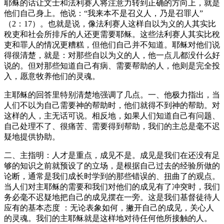
耶稣的话让文士和法利赛人将注意力转到正确的方向上，就是
他们自己身上。他说：“我来本不是召义人，乃是召罪人”
（2：17）。也就是说，像法利赛人这样自以为义的人其实比
稅吏和社会所排斥的人还更需要耶稣。这些法利赛人其实比稅
吏和罪人的情况更糟糕，但他们自己并不知道。耶稣对他们说
得很清楚，就是：对那些自以为义的人，他一点儿都没什么好
说的。但对那些知道自己有病、需要帮助的人，他则是完全投
入，愿意牧养他们的灵魂。
主耶稣的回答里特别清楚地强调了几点。一、他极力指出，当
人们不以为自己需要神的帮助时，他们就得不到神的帮助。对
这样的人，主无话可说。相反地，如果人们知道自己有问题、
自己处理不了、很痛苦、需要得到帮助，我们的主总是毫不迟
疑地提供协助。
二、主指明：人才是重点，成见不是。成见是我们在还没有足
够的知识之前就预设了的立场，是根据自己过去的经验所做的
论断，通常是我们成长时学到的那些错误的、扭曲了的观点。
当人们对主耶稣的需要和我们对他们的成见有了冲突时，我们
务必毫不迟疑地把自己的成见摆在一旁。这是我们基督徒待人
应有的基本态度 ：无论表象如何，撇开自己的成见，关心人
的灵魂。我们的主耶稣就是这样地对待任何他所接触的人。