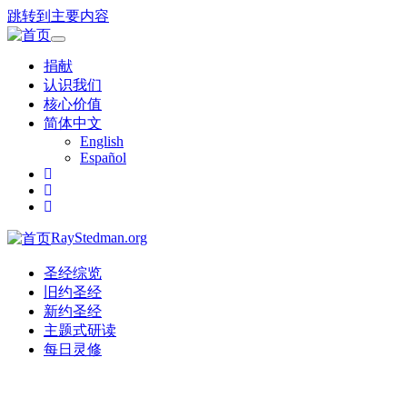
跳转到主要内容
Toggle
navigation
捐献
认识我们
核心价值
简体中文
English
Español
RayStedman.org
圣经综览
旧约圣经
新约圣经
主题式研读
每日灵修