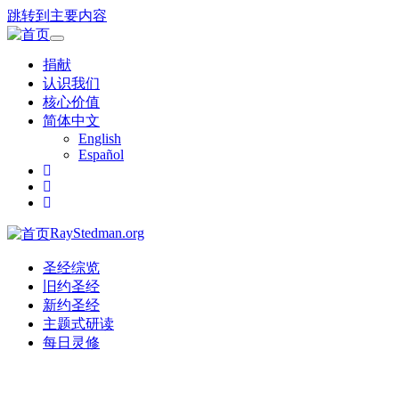
跳转到主要内容
Toggle
navigation
捐献
认识我们
核心价值
简体中文
English
Español
RayStedman.org
圣经综览
旧约圣经
新约圣经
主题式研读
每日灵修