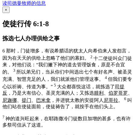
读司德曼牧师的信息
×
使徒行传 6:1-8
拣选七人办理供给之事
6
那时，门徒增多，有说
希腊
话的
犹太
人向
希伯来
人发怨言，
2
因为在天天的供给上忽略了他们的寡妇。
十二使徒叫众门徒
来，对他们说：“我们撇下神的道去管理饭食，原是不合宜
3
的。
所以弟兄们，当从你们中间选出七个有好名声、被圣灵
4
充满、智慧充足的人，我们就派他们管理这事。
但我们要专
5
心以祈祷、传道为事。”
大众都喜悦这话，就拣选了
司提
反
，乃是大有信心、圣灵充满的人；又拣选
腓利
、
伯罗哥罗
、
6
尼迦挪
、
提门
、
巴米拿
，并进
犹太
教的
安提阿
人
尼哥拉
。
叫
他们站在使徒面前，使徒祷告了，就按手在他们头上。
7
神的道兴旺起来，在
耶路撒冷
门徒数目加增的甚多，也有许
多祭司信从了这道。