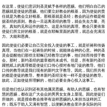
在这里，使徒们意识到圣灵赋予各样的恩赐。他们明白自己的
恩赐就是使徒的恩赐。他们要立好教会的根基，因为使徒的责
任就是为教会立好根基。那根基就是圣经；教会的运作都是根
据圣经的原则。教会一旦远离圣经的教导，就会失去力量、亮
光、真知灼见和运作的能力。这是永恒的真理。教会只要依靠
使徒们所立好的根基，就是在耶稣里面的真理，就总会充满活
力、大能和恩典。
因此使徒们必要让自己完全投入使徒的事工，就是祈祷和传扬
真理。当他们在一起祷告的时候，就能体会神的心意。神的圣
灵会提醒他们那些主耶稣已经教导过的事，他们转而传授于教
会。那时，新约圣经的篇章都尚未成书。但是，所有新约圣经
躍然紙上的真理都是使徒们口传心授对各地门徒的教导。他们
口传的教导就是我们现有的新约文字教导。因此，我们所共有
的都是使徒的教导。整本新约圣经沒有一样不是使徒的教导。
故此，正如使徒所理解的，他们必要全身心投入这事工。
但是他们也认识到还有其他属灵恩赐。有助人的恩赐，也有智
慧的恩赐，都在这广大会众的男男女女身上显现。因此使徒们
所做的，就是授命教会推举有这样恩赐的人来担当这样的工
作；既乐于助人又满有智慧，以便解决教会里许多实际的问