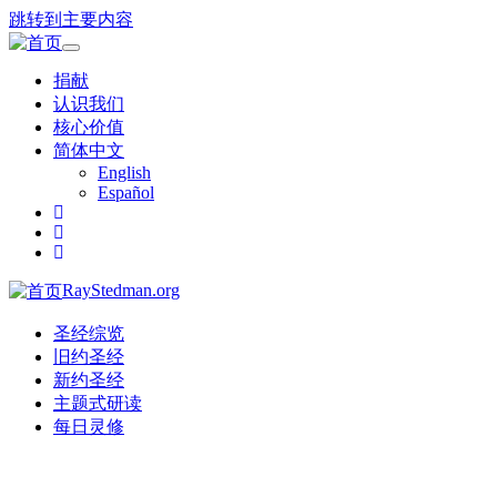
跳转到主要内容
Toggle
navigation
捐献
认识我们
核心价值
简体中文
English
Español
RayStedman.org
圣经综览
旧约圣经
新约圣经
主题式研读
每日灵修