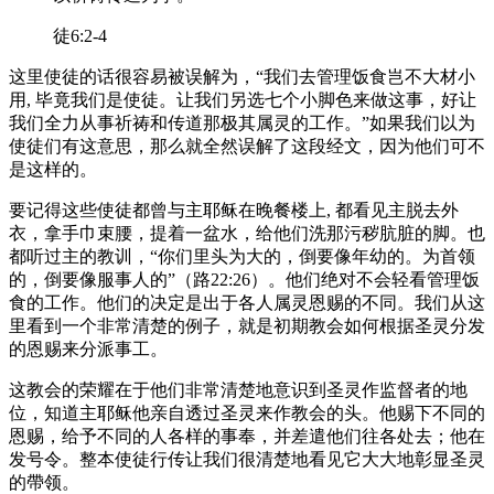
徒6:2-4
这里使徒的话很容易被误解为，“我们去管理饭食岂不大材小
用, 毕竟我们是使徒。让我们另选七个小脚色来做这事，好让
我们全力从事祈祷和传道那极其属灵的工作。”如果我们以为
使徒们有这意思，那么就全然误解了这段经文，因为他们可不
是这样的。
要记得这些使徒都曾与主耶稣在晚餐楼上, 都看见主脱去外
衣，拿手巾束腰，提着一盆水，给他们洗那污秽肮脏的脚。也
都听过主的教训，“你们里头为大的，倒要像年幼的。为首领
的，倒要像服事人的”（路22:26）。他们绝对不会轻看管理饭
食的工作。他们的决定是出于各人属灵恩赐的不同。我们从这
里看到一个非常清楚的例子，就是初期教会如何根据圣灵分发
的恩赐来分派事工。
这教会的荣耀在于他们非常清楚地意识到圣灵作监督者的地
位，知道主耶稣他亲自透过圣灵来作教会的头。他赐下不同的
恩赐，给予不同的人各样的事奉，并差遣他们往各处去；他在
发号令。整本使徒行传让我们很清楚地看见它大大地彰显圣灵
的帶领。