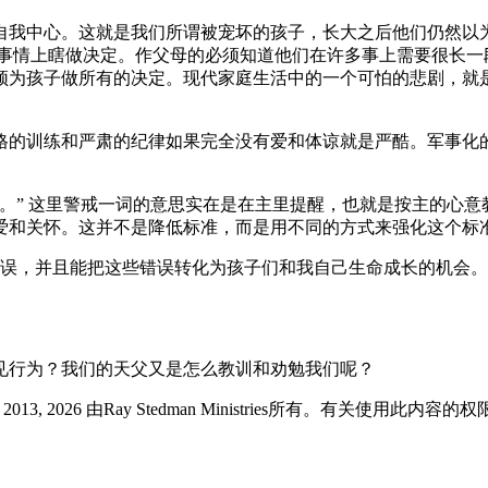
自我中心。这就是我们所谓被宠坏的孩子，长大之后他们仍然以
的事情上瞎做决定。作父母的必须知道他们在许多事上需要很长一
须为孩子做所有的决定。现代家庭生活中的一个可怕的悲剧，就
格的训练和严肃的纪律如果完全没有爱和体谅就是严酷。军事化
。” 这里警戒一词的意思实在是在主里提醒，也就是按主的心意
爱和关怀。这并不是降低标准，而是用不同的方式来强化这个标
误，并且能把这些错误转化为孩子们和我自己生命成长的机会。
见行为？我们的天父又是怎么教训和劝勉我们呢？
版 © 2013, 2026 由Ray Stedman Ministries所有。有关使用此内