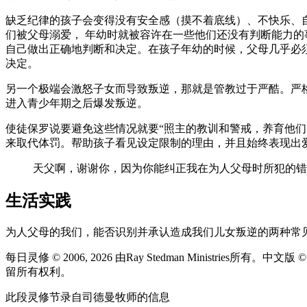
缺乏纪律的孩子会变得没有安全感（摸不着底线）、不快乐、
们被父母溺爱， 年幼时就被容许在一些他们还没有判断能力
自己做出正确地判断和决定。在孩子年幼的时候，父母几乎必
决定。
另一个极端会激怒子女而导致叛逆，那就是管教过于严酷。严
进入青少年期之后爆发叛逆。
使徒保罗说要避免这些情况就要“照主的教训和警戒，养育他们
来取代体罚。帮助孩子看见设定限制的理由，并且始终表现出
天父啊，谢谢你，因为你能纠正我在为人父母时所犯的错
生活实践
为人父母的我们，能否识别并承认造成我们儿女叛逆的两种常
每日灵修 © 2006, 2026 由Ray Stedman Ministries所有。中文
留所有权利。
此段灵修节录自司德曼牧师的信息