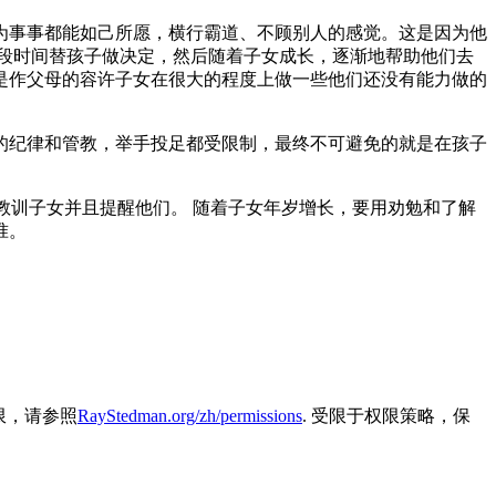
为事事都能如己所愿，横行霸道、不顾别人的感觉。这是因为他
段时间替孩子做决定，然后随着子女成长，逐渐地帮助他们去
是作父母的容许子女在很大的程度上做一些他们还没有能力做的
的纪律和管教，举手投足都受限制，最终不可避免的就是在孩子
教训子女并且提醒他们。 随着子女年岁增长，要用劝勉和了解
准。
容的权限，请参照
RayStedman.org/zh/permissions
. 受限于权限策略，保