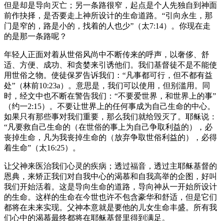
但是却是导向灭亡；另一条路很窄，起点是个人先独自到神面
前作抉择，是否要走上神所设计的生命道路。“引向永生，那
门是窄的，路是小的，找着的人也少”（太7:14）。你现在走
的是那一条路呢？
年轻人正面对着从世俗风尚中不断传来的呼声，以奢侈、舒
适、方便、成功、和贪婪来引诱他们。我们基督徒不是不能使
用世俗之物。使徒保罗告诉我们：“凡事都可行，但不都有益
处”（林前10:23a）。意思是，我们可以使用，但别滥用。同
时，经文中也不断在警告我们：“不要爱世界，和世界上的事”
（约一2:15）。不要让世界上的任何事成为自己生命的中心。
如果只有那些事对我们重要，那么我们就给毁灭了。耶稣说：
“凡要救自己生命的（在世俗的事上为自己争取利益的），必
丧掉生命，凡为我丧掉生命的（放弃争取世俗利益的），必得
着生命”（太16:25）。
让父神来医治我们心灵的疾病；透过福音，透过主耶稣基督的
恩典，来矫正我们对自我中心的渴慕和自我高举的企图，好叫
我们开始活着。这是导向生命的道路，导向神从一开始所设计
的生命。这样的生命在今世也许不包含豪华和舒适，但是它们
都将在未来实现。父神本意就是要他的儿女生命丰盛。所有我
们心中的渴慕最终都将在耶稣基督里得到满足。