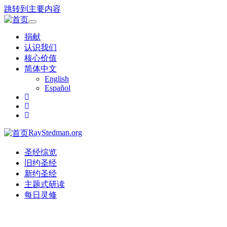
跳转到主要内容
Toggle
navigation
捐献
认识我们
核心价值
简体中文
English
Español
RayStedman.org
圣经综览
旧约圣经
新约圣经
主题式研读
每日灵修