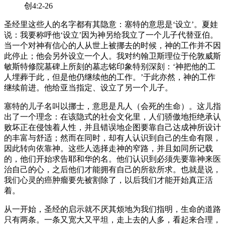
创4:2-26
圣经里这些人的名字都有其隐意：塞特的意思是‘设立’。夏娃
说：我要称呼他‘设立’因为神另给我立了一个儿子代替亚伯。
当一个对神有信心的人从世上被挪去的时候，神的工作并不因
此停止；他会另外设立一个人。我对约翰卫斯理位于伦敦威斯
敏斯特修院墓碑上所刻的墓志铭印象特别深刻：‘神把他的工
人埋葬于此，但是他仍继续他的工作。’于此亦然，神的工作
继续前进。他给亚当指定、设立了另一个儿子。
塞特的儿子名叫以挪士，意思是凡人（会死的生命）。这儿指
出了一个理念：在该隐式的社会文化里，人们骄傲地拒绝承认
败坏正在侵蚀着人性，并且错误地企图要靠自己达成神所设计
的丰富与舒适；然而在同时，却有人认识到自己的生命有限，
因此转向依靠神。这些人选择走神的窄路，并且如同所记载
的，他们开始求告耶和华的名。他们认识到必须先要靠神来医
治自己的心，之后他们才能拥有自己的所欲所求。也就是说，
我们心灵的癌肿瘤要先被割除了，以后我们才能开始真正活
着。
从一开始，圣经的启示就不厌其烦地为我们指明，生命的道路
只有两条。一条又宽大又平坦，走上去的人多，看起来合理，