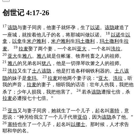
创世记 4:17-26
17
该隐
与妻子同房，他妻子就怀孕，生了
以诺
。
该隐
建造了
18
一座城，就按着他儿子的名，将那城叫做
以诺
。
以诺
生
以
拿
，
以拿
生
米户雅利
，
米户雅利
生
玛土撒利
，
玛土撒利
生
拉
19
麦
。
拉麦
娶了两个妻，一个名叫
亚大
，一个名叫
洗拉
。
20
亚大
生
雅八
。
雅八
就是住帐篷、牧养牲畜之人的祖师。
21
雅八
的兄弟名叫
犹八
，他是一切弹琴吹箫之人的祖师。
22
洗拉
又生了
土八该隐
，他是打造各样铜铁利器的。
土八该
23
隐
的妹子是
拿玛
。
拉麦
对他两个妻子说：“
亚大
、
洗拉
，听
我的声音，
拉麦
的妻子，细听我的话语：壮年人伤我，我把他
24
杀了；少年人损我，我把他害了。
若杀
该隐
遭报七倍，杀
拉麦
必遭报七十七倍。”
25
亚当
又与妻子同房，她就生了一个儿子，起名叫
塞特
，意
思说：“神另给我立了一个儿子代替
亚伯
，因为
该隐
杀了他。”
26
塞特
也生了一个儿子，起名叫
以挪士
。那时候，人才求告
耶和华的名。