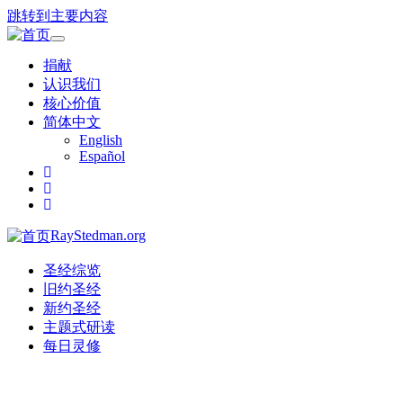
跳转到主要内容
Toggle
navigation
捐献
认识我们
核心价值
简体中文
English
Español
RayStedman.org
圣经综览
旧约圣经
新约圣经
主题式研读
每日灵修