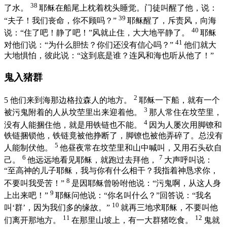
38
了水。
耶稣在船尾上枕着枕头睡觉。门徒叫醒了他，说：
39
“夫子！我们丧命，你不顾吗？”
耶稣醒了，斥责风，向海
40
说：
“住了吧！静了吧！”
风就止住，大大地平静了。
耶稣
41
对他们说：
“为什么胆怯？你们还没有信心吗？”
他们就大
大地惧怕，彼此说：“这到底是谁？连风和海也听从他了！”
鬼入猪群
2
5
他们来到海那边
格拉森
人的地方。
耶稣一下船，就有一个
3
被污鬼附着的人从坟茔里出来迎着他。
那人常住在坟茔里，
4
没有人能捆住他，就是用铁链也不能。
因为人屡次用脚镣和
铁链捆锁他，铁链竟被他挣断了，脚镣也被他弄碎了。总没有
5
人能制伏他。
他昼夜常在坟茔里和山中喊叫，又用石头砍自
6
7
己。
他远远地看见耶稣，就跑过去拜他，
大声呼叫说：
“至高神的儿子耶稣，我与你有什么相干？我指着神恳求你，
8
不要叫我受苦！”
是因耶稣曾吩咐他说：
“污鬼啊，从这人身
9
上出来吧！”
耶稣问他说：
“你名叫什么？”
回答说：“我名
10
叫‘群’，因为我们多的缘故。”
就再三地求耶稣，不要叫他
11
12
们离开那地方。
在那里山坡上，有一大群猪吃食。
鬼就