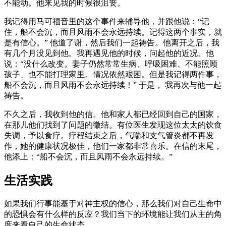
不能动。他来见我的时候很沮丧。
我记得用马可福音里的这个事件来辅导他，并跟他说：“记
住，船不会沉，而且风雨不会永远持续。记得这两个事实，就
是有信心。” 他道了谢，然后我们一起祷告。他离开之后，我
有几个月没见到他。我再遇见他的时候，问起他的近况。他
说：“没什么改变。妻子仍然常常生病、呼吸困难、不能照顾
孩子、也不能打理家里。情况依然艰困。但是我记得两件事，
船不会沉，而且风雨不会永远持续！” 于是， 我再次与他一起
祷告。
不久之后，我收到他的信。他和家人都已经回到自己的国家，
在那儿他们找到了问题的徵结。有位医生发现这位太太的饮食
失调，予以食疗。疗程结束之后，气喘和支气管炎都不再发
作，她的健康状况极佳，他们一家都非常喜乐。在信的末尾，
他添上：“船不会沉，而且风雨不会永远持续。”
生活实践
如果我们行事能基于对神主权的信心，那么我们对自己生命中
的恐惧会有什么样的反应？我们当下的环境能让我们从主的角
度来看自己的生命状态。