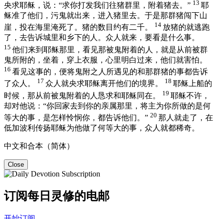
13
央求耶稣，说：“求你打发我们往猪群里，附着猪去。”
耶
稣准了他们，污鬼就出来，进入猪里去。于是那群猪闯下山
14
崖，投在海里淹死了。猪的数目约有二千。
放猪的就逃跑
了，去告诉城里和乡下的人。众人就来，要看是什么事。
15
他们来到耶稣那里，看见那被鬼附着的人，就是从前被群
鬼所附的，坐着，穿上衣服，心里明白过来，他们就害怕。
16
看见这事的，便将鬼附之人所遇见的和那群猪的事都告诉
17
18
了众人。
众人就央求耶稣离开他们的境界。
耶稣上船的
19
时候，那从前被鬼附着的人恳求和耶稣同在。
耶稣不许，
却对他说：
“你回家去到你的亲属那里，将主为你所做的是何
20
等大的事，是怎样怜悯你，都告诉他们。”
那人就走了，在
低加波利
传扬耶稣为他做了何等大的事，众人就都稀奇。
中文和合本（简体）
Close
订阅每日灵修的电邮
开始订阅