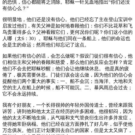
的恐惧，信心都能将之消除。耶稣一针见血地指出“你们还没
有信心么？”
很明显地，他们还是没有信心。他们已经忘了主在登山宝训中
启发过他们，有关父神是如何地眷顾他们：你们不比花草和飞
鸟贵重得多么？父神看顾它们，更何况你们呢？你们这小信的
人哪（太6：30）。耶稣与他们同在一条船上，他们的命运也
会是主的命运；然而他们却忘记了这点。
如果他们有信心的话，会怎么做呢？假设门徒们很有信心，他
们相信主和父神的眷顾和慈爱，那么他们的反应会怎样？肯定
他们不会去把耶稣吵醒；他们会让他继续休息。 他是真的疲
倦了，极其需要休息。门徒们该会这么做，因为他们的信心会
提醒他们两个重大的事实：一、船不会沉；当海洋、大地和天
空的主人在船上的时候，船不可能沉。二、暴风雨总会过去；
它不会永远持续。
我有个好朋友，一个长得很帅的年轻外国传道士，曾经来跟我
诉苦，讲到他和他太太正在经历的许多困难。他很郁闷，因为
他的太太不断地生病，从气喘和支气管炎衍生出许多并发症，
使得她常卧病榻。他们已经在这方面挣扎了好几年，似乎使他
万念俱灰。他们正计划要回去自己的国家，但是太太又病了，