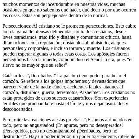
muchos momentos de incertidumbre en nuestras vidas, muchas
ocasiones en que no sabemos qué hacer, qué decir o por qué ocurren
las cosas. Éstas son perplejidades dentro de lo normal.
Persecuciones: Al cristiano se le prometen persecuciones. Esto cubre
toda la gama de ofensas deliberadas contra los cristianos, desde
leves ostracismos, trato frío y distante y comentarios críticos, hasta
difamaciones en la reputación, obstáculos al ministerio, ataques
personales y corporales, e incluso tortura y muerte. Los cristianos
pueden esperar algunas o todas estas cosas. Los apóstoles fueron
perseguidos hasta la muerte, como incluso el Señor lo era, pues
el
siervo no es mayor que su señor
.
Catástrofes:
¡Derribados!
La palabra tiene poder para helar el
corazón. Se refiere a los golpes imponentes y devastadores que
parecen venir de la nada: cáncer, accidentes fatales, ataques al
corazón, disturbios, guerra, terremotos, Alzheimer. Los cristianos no
están protegidos de estos sucesos catastróficos. Son experiencias
terribles que prueban la fe hasta el límite y nos dejan asustados y
desconcertados.
Pero, mire las reacciones a estas pruebas:
¡Estamos atribulados en
todo, pero no angustiados! ¡En apuros, pero no desesperados!
¡Perseguidos, pero no desamparados! ¡Derribados, pero no
destruidos!
. Hay un poder interior, un poder trascendente, diferente