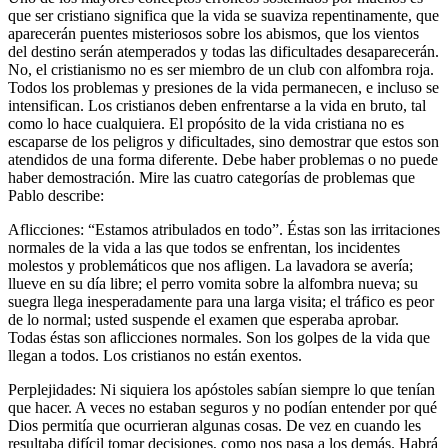
que ser cristiano significa que la vida se suaviza repentinamente, que
aparecerán puentes misteriosos sobre los abismos, que los vientos
del destino serán atemperados y todas las dificultades desaparecerán.
No, el cristianismo no es ser miembro de un club con alfombra roja.
Todos los problemas y presiones de la vida permanecen, e incluso se
intensifican. Los cristianos deben enfrentarse a la vida en bruto, tal
como lo hace cualquiera. El propósito de la vida cristiana no es
escaparse de los peligros y dificultades, sino demostrar que estos son
atendidos de una forma diferente. Debe haber problemas o no puede
haber demostración. Mire las cuatro categorías de problemas que
Pablo describe:
Aflicciones:
Estamos atribulados en todo
. Éstas son las irritaciones
normales de la vida a las que todos se enfrentan, los incidentes
molestos y problemáticos que nos afligen. La lavadora se avería;
llueve en su día libre; el perro vomita sobre la alfombra nueva; su
suegra llega inesperadamente para una larga visita; el tráfico es peor
de lo normal; usted suspende el examen que esperaba aprobar.
Todas éstas son aflicciones normales. Son los golpes de la vida que
llegan a todos. Los cristianos no están exentos.
Perplejidades: Ni siquiera los apóstoles sabían siempre lo que tenían
que hacer. A veces no estaban seguros y no podían entender por qué
Dios permitía que ocurrieran algunas cosas. De vez en cuando les
resultaba difícil tomar decisiones, como nos pasa a los demás. Habrá