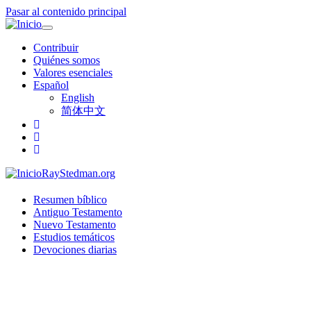
Pasar al contenido principal
Toggle
navigation
Contribuir
Quiénes somos
Valores esenciales
Español
English
简体中文
RayStedman.org
Resumen bíblico
Antiguo Testamento
Nuevo Testamento
Estudios temáticos
Devociones diarias