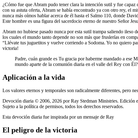
¿Cómo fue que Abram pudo tener clara la intención sutil y fue capaz 
con su astuta oferta, Abram se había encontrado ya con otro rey, el mi
nunca más oímos hablar acerca de él hasta el Salmo 110, donde David
Este hombre es una figura del sacerdocio eterno de nuestro Señor Jesuc
Abram no hubiese pasado nunca por esta sutil trampa saliendo ileso d
los cuales el mundo tanto depende no son más que fruslerías en compa
“Llévate tus juguetitos y vuelve corriendo a Sodoma. Yo no quiero p
victoria!
Padre, cuán grande es Tu gracia por haberme mandado a ese Mel
mundo aparte de la comunión diaria en el valle del Rey con Él?
Aplicación a la vida
Los valores eternos y temporales son radicalmente diferentes, pero ne
Devoción diaria © 2006, 2026 por Ray Stedman Ministries. Edición es
Sujeto a la política de permisos, todos los derechos reservados.
Esta devoción diaria fue inspirada por un mensaje de Ray
El peligro de la victoria