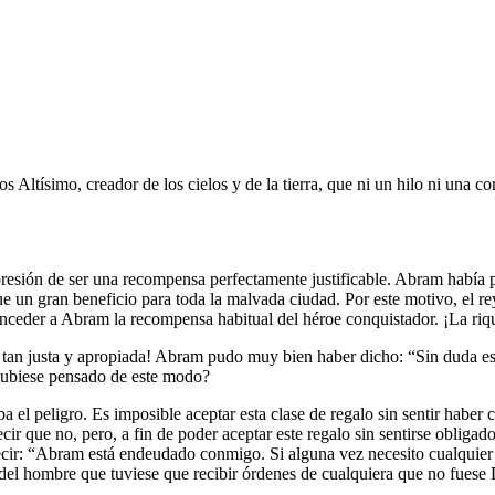
tísimo, creador de los cielos y de la tierra, que ni un hilo ni una co
presión de ser una recompensa perfectamente justificable. Abram había p
 fue un gran beneficio para toda la malvada ciudad. Por este motivo, el 
conceder a Abram la recompensa habitual del héroe conquistador. ¡La ri
 ser tan justa y apropiada! Abram pudo muy bien haber dicho: “Sin duda 
 hubiese pensado de este modo?
a el peligro. Es imposible aceptar esta clase de regalo sin sentir haber
ir que no, pero, a fin de poder aceptar este regalo sin sentirse obligado
decir: “Abram está endeudado conmigo. Si alguna vez necesito cualquier 
 del hombre que tuviese que recibir órdenes de cualquiera que no fuese 