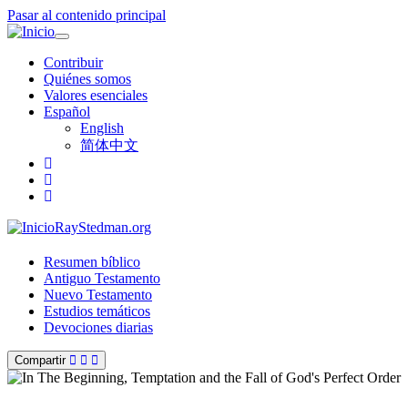
Pasar al contenido principal
Toggle
navigation
Contribuir
Quiénes somos
Valores esenciales
Español
English
简体中文
RayStedman.org
Resumen bíblico
Antiguo Testamento
Nuevo Testamento
Estudios temáticos
Devociones diarias
Compartir