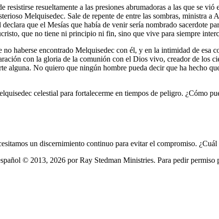
de resistirse resueltamente a las presiones abrumadoras a las que se v
sterioso Melquisedec. Sale de repente de entre las sombras, ministra a 
 declara que el Mesías que había de venir sería nombrado sacerdote p
risto, que no tiene ni principio ni fin, sino que vive para siempre inte
e no haberse encontrado Melquisedec con él, y en la intimidad de esa c
ración con la gloria de la comunión con el Dios vivo, creador de los ci
arte alguna. No quiero que ningún hombre pueda decir que ha hecho que
quisedec celestial para fortalecerme en tiempos de peligro. ¿Cómo pu
cesitamos un discernimiento continuo para evitar el compromiso. ¿Cuál e
pañol © 2013, 2026 por Ray Stedman Ministries. Para pedir permiso par