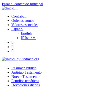
Pasar al contenido principal
Toggle
navigation
Contribuir
Quiénes somos
Valores esenciales
Español
English
简体中文
RayStedman.org
Resumen bíblico
Antiguo Testamento
Nuevo Testamento
Estudios temáticos
Devociones diarias