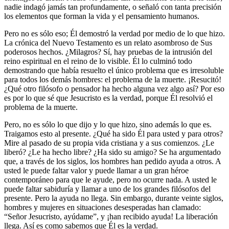
nadie indagó jamás tan profundamente, o señaló con tanta precisión
los elementos que forman la vida y el pensamiento humanos.
Pero no es sólo eso; Él demostró la verdad por medio de lo que hizo.
La crónica del Nuevo Testamento es un relato asombroso de Sus
poderosos hechos. ¿Milagros? Sí, hay pruebas de la intrusión del
reino espiritual en el reino de lo visible. Él lo culminó todo
demostrando que había resuelto el único problema que es irresoluble
para todos los demás hombres: el problema de la muerte. ¡Resucitó!
¿Qué otro filósofo o pensador ha hecho alguna vez algo así? Por eso
es por lo que sé que Jesucristo es la verdad, porque Él resolvió el
problema de la muerte.
Pero, no es sólo lo que dijo y lo que hizo, sino además lo que es.
Traigamos esto al presente. ¿Qué ha sido Él para usted y para otros?
Mire al pasado de su propia vida cristiana y a sus comienzos. ¿Le
liberó? ¿Le ha hecho libre? ¿Ha sido su amigo? Se ha argumentado
que, a través de los siglos, los hombres han pedido ayuda a otros. A
usted le puede faltar valor y puede llamar a un gran héroe
contemporáneo para que le ayude, pero no ocurre nada. A usted le
puede faltar sabiduría y llamar a uno de los grandes filósofos del
presente. Pero la ayuda no llega. Sin embargo, durante veinte siglos,
hombres y mujeres en situaciones desesperadas han clamado:
Señor Jesucristo, ayúdame
, y ¡han recibido ayuda! La liberación
llega. Así es como sabemos que Él es la verdad.