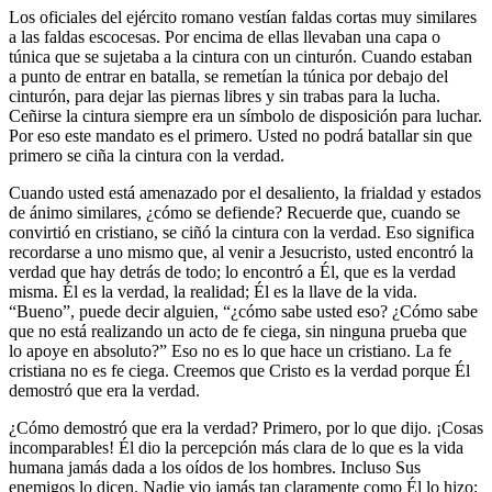
Los oficiales del ejército romano vestían faldas cortas muy similares
a las faldas escocesas. Por encima de ellas llevaban una capa o
túnica que se sujetaba a la cintura con un cinturón. Cuando estaban
a punto de entrar en batalla, se remetían la túnica por debajo del
cinturón, para dejar las piernas libres y sin trabas para la lucha.
Ceñirse la cintura siempre era un símbolo de disposición para luchar.
Por eso este mandato es el primero. Usted no podrá batallar sin que
primero se ciña la cintura con la verdad.
Cuando usted está amenazado por el desaliento, la frialdad y estados
de ánimo similares, ¿cómo se defiende? Recuerde que, cuando se
convirtió en cristiano, se ciñó la cintura con la verdad. Eso significa
recordarse a uno mismo que, al venir a Jesucristo, usted encontró la
verdad que hay detrás de todo; lo encontró a Él, que es la verdad
misma. Él es la verdad, la realidad; Él es la llave de la vida.
Bueno
, puede decir alguien,
¿cómo sabe usted eso? ¿Cómo sabe
que no está realizando un acto de fe ciega, sin ninguna prueba que
lo apoye en absoluto?
Eso no es lo que hace un cristiano. La fe
cristiana no es fe ciega. Creemos que Cristo es la verdad porque Él
demostró que era la verdad.
¿Cómo demostró que era la verdad? Primero, por lo que dijo. ¡Cosas
incomparables! Él dio la percepción más clara de lo que es la vida
humana jamás dada a los oídos de los hombres. Incluso Sus
enemigos lo dicen. Nadie vio jamás tan claramente como Él lo hizo;