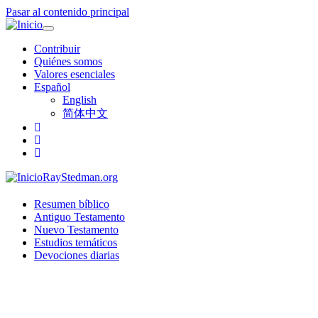
Pasar al contenido principal
Toggle
navigation
Contribuir
Quiénes somos
Valores esenciales
Español
English
简体中文
RayStedman.org
Resumen bíblico
Antiguo Testamento
Nuevo Testamento
Estudios temáticos
Devociones diarias