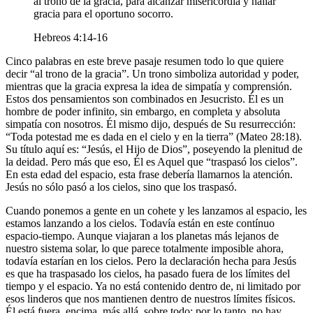
al trono de la gracia, para alcanzar misericordia y hallar
gracia para el oportuno socorro.
Hebreos 4:14-16
Cinco palabras en este breve pasaje resumen todo lo que quiere
decir “al trono de la gracia”. Un trono simboliza autoridad y poder,
mientras que la gracia expresa la idea de simpatía y comprensión.
Estos dos pensamientos son combinados en Jesucristo. Él es un
hombre de poder infinito, sin embargo, en completa y absoluta
simpatía con nosotros. Él mismo dijo, después de Su resurrección:
“Toda potestad me es dada en el cielo y en la tierra” (Mateo 28:18).
Su título aquí es: “Jesús, el Hijo de Dios”, poseyendo la plenitud de
la deidad. Pero más que eso, Él es Aquel que “traspasó los cielos”.
En esta edad del espacio, esta frase debería llamarnos la atención.
Jesús no sólo pasó a los cielos, sino que los traspasó.
Cuando ponemos a gente en un cohete y les lanzamos al espacio, les
estamos lanzando a los cielos. Todavía están en este contínuo
espacio-tiempo. Aunque viajaran a los planetas más lejanos de
nuestro sistema solar, lo que parece totalmente imposible ahora,
todavía estarían en los cielos. Pero la declaración hecha para Jesús
es que ha traspasado los cielos, ha pasado fuera de los límites del
tiempo y el espacio. Ya no está contenido dentro de, ni limitado por
esos linderos que nos mantienen dentro de nuestros límites físicos.
Él está fuera, encima, más allá, sobre todo; por lo tanto, no hay