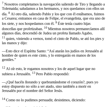
7
Nosotros completamos la navegación saliendo de Tiro y llegando a
Tolemaida; saludamos a los hermanos, y nos quedamos con ellos un
8
día.
Al otro día, saliendo Pablo y los que con él estábamos, fuimos
a Cesarea; entramos en casa de Felipe, el evangelista, que era uno de
9
los siete, y nos hospedamos con él.
Éste tenía cuatro hijas
10
doncellas que profetizaban.
Mientras nosotros permanecíamos allí
algunos días, descendió de Judea un profeta llamado Agabo,
11
quien, viniendo a vernos, tomó el cinto de Pablo, se ató los pies y
las manos y dijo:
—Esto dice el Espíritu Santo: “Así atarán los judíos en Jerusalén al
hombre de quien es este cinto, y lo entregarán en manos de los
gentiles.”
12
Al oír esto, le rogamos nosotros y los de aquel lugar que no
13
subiera a Jerusalén.
Pero Pablo respondió:
—¿Qué hacéis llorando y quebrantándome el corazón?, pues yo
estoy dispuesto no sólo a ser atado, sino también a morir en
Jerusalén por el nombre del Señor Jesús.
14
Como no lo pudimos persuadir, desistimos, diciendo: