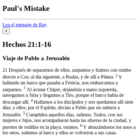
Paul's Mistake
Lea el mensaje de Ray
×
Hechos 21:1-16
Viaje de Pablo a Jerusalén
21
Después de separarnos de ellos, zarpamos y fuimos con rumbo
2
directo a Cos; al día siguiente, a Rodas, y de allí a Pátara.
Y
hallando un barco que pasaba a Fenicia, nos embarcamos y
3
zarpamos.
Al avistar Chipre, dejándola a mano izquierda,
navegamos a Siria y llegamos a Tiro, porque el barco había de
4
descargar allí.
Hallamos a los discípulos y nos quedamos allí siete
días; y ellos, por el Espíritu, decían a Pablo que no subiera a
5
Jerusalén.
Cumplidos aquellos días, salimos. Todos, con sus
mujeres e hijos, nos acompañaron hasta las afueras de la ciudad, y
6
puestos de rodillas en la playa, oramos.
Y abrazándonos los unos a
los otros, subimos al barco y ellos se volvieron a sus casas.