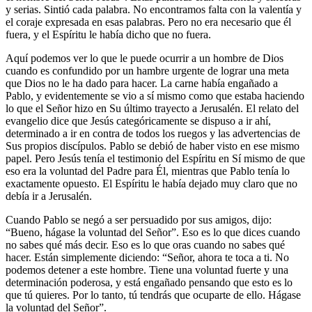
y serias. Sintió cada palabra. No encontramos falta con la valentía y
el coraje expresada en esas palabras. Pero no era necesario que él
fuera, y el Espíritu le había dicho que no fuera.
Aquí podemos ver lo que le puede ocurrir a un hombre de Dios
cuando es confundido por un hambre urgente de lograr una meta
que Dios no le ha dado para hacer. La carne había engañado a
Pablo, y evidentemente se vio a sí mismo como que estaba haciendo
lo que el Señor hizo en Su último trayecto a Jerusalén. El relato del
evangelio dice que Jesús categóricamente se dispuso a ir ahí,
determinado a ir en contra de todos los ruegos y las advertencias de
Sus propios discípulos. Pablo se debió de haber visto en ese mismo
papel. Pero Jesús tenía el testimonio del Espíritu en Sí mismo de que
eso era la voluntad del Padre para Él, mientras que Pablo tenía lo
exactamente opuesto. El Espíritu le había dejado muy claro que no
debía ir a Jerusalén.
Cuando Pablo se negó a ser persuadido por sus amigos, dijo:
“Bueno, hágase la voluntad del Señor”. Eso es lo que dices cuando
no sabes qué más decir. Eso es lo que oras cuando no sabes qué
hacer. Están simplemente diciendo: “Señor, ahora te toca a ti. No
podemos detener a este hombre. Tiene una voluntad fuerte y una
determinación poderosa, y está engañado pensando que esto es lo
que tú quieres. Por lo tanto, tú tendrás que ocuparte de ello. Hágase
la voluntad del Señor”.