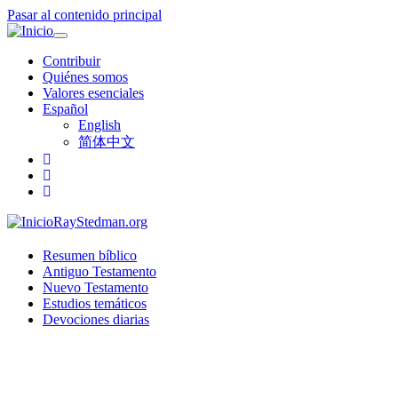
Pasar al contenido principal
Toggle
navigation
Contribuir
Quiénes somos
Valores esenciales
Español
English
简体中文
RayStedman.org
Resumen bíblico
Antiguo Testamento
Nuevo Testamento
Estudios temáticos
Devociones diarias