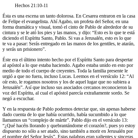
Hechos 21:10-11
Ésta es una escena un tanto dolorosa. En Cesarea entraron en la casa
de Felipe el evangelista. Ahí Agabo, un profeta del Señor, en una
forma dramática y visual, tomó el cinto de Pablo de alrededor de su
cintura y se le ató los pies y las manos, y dijo: “Esto es lo que te está
diciendo el Espíritu Santo, Pablo. Si vas a Jerusalén, esto es lo que
te va a pasar: Serás entregado en las manos de los gentiles, te atarán,
y serás un prisionero”.
Éste era el último intento hecho por el Espíritu Santo para despertar
al apóstol a lo que estaba haciendo. Agabo estaba unido en esto por
medio de todo el cuerpo de creyentes. Toda la familia presente le
urgió a que no fuera, incluso Lucas. Leemos en el versículo 12: “Al
oír esto, le rogamos nosotros y los de aquel lugar que no subiera a
Jerusalén”. Así que incluso sus asociados cercanos reconocieron la
voz del Espíritu, al cual el apóstol parecía extrañamente sordo. Se
negó a escuchar.
Y en la respuesta de Pablo podemos detectar que, sin apenas haberse
dado cuenta de lo que había ocurrido, había sucumbido a lo que
llamamos un “complejo de mártir”. Pablo dijo en el versículo 13:
“¿Qué hacéis llorando y quebrantándome el corazón?, pues yo estoy
dispuesto no sólo a ser atado, sino también a morir en Jerusalén por
el nombre del Señor Jesús”. Estas palabras eran valientes y sinceras