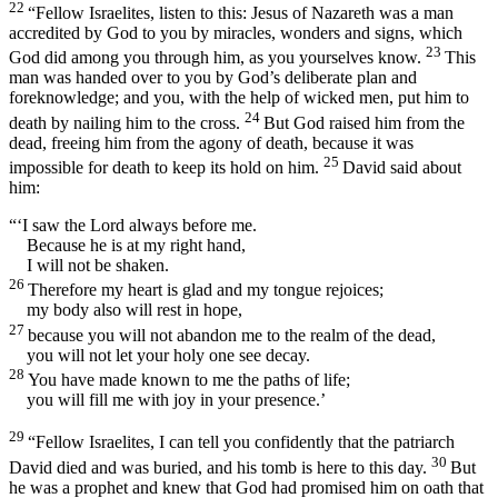
22
“Fellow Israelites, listen to this: Jesus of Nazareth was a man
accredited by God to you by miracles, wonders and signs, which
23
God did among you through him, as you yourselves know.
This
man was handed over to you by God’s deliberate plan and
foreknowledge; and you, with the help of wicked men, put him to
24
death by nailing him to the cross.
But God raised him from the
dead, freeing him from the agony of death, because it was
25
impossible for death to keep its hold on him.
David said about
him:
“‘I saw the Lord always before me.
Because he is at my right hand,
I will not be shaken.
26
Therefore my heart is glad and my tongue rejoices;
my body also will rest in hope,
27
because you will not abandon me to the realm of the dead,
you will not let your holy one see decay.
28
You have made known to me the paths of life;
you will fill me with joy in your presence.’
29
“Fellow Israelites, I can tell you confidently that the patriarch
30
David died and was buried, and his tomb is here to this day.
But
he was a prophet and knew that God had promised him on oath that