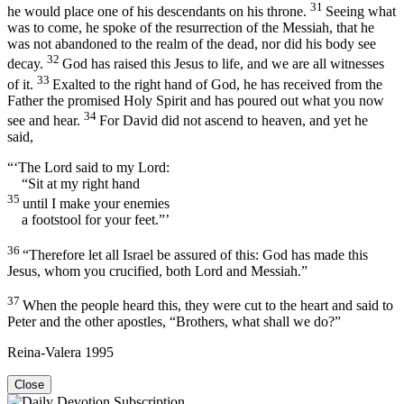
31
he would place one of his descendants on his throne.
Seeing what
was to come, he spoke of the resurrection of the Messiah, that he
was not abandoned to the realm of the dead, nor did his body see
32
decay.
God has raised this Jesus to life, and we are all witnesses
33
of it.
Exalted to the right hand of God, he has received from the
Father the promised Holy Spirit and has poured out what you now
34
see and hear.
For David did not ascend to heaven, and yet he
said,
“‘The Lord said to my Lord:
“Sit at my right hand
35
until I make your enemies
a footstool for your feet.”’
36
“Therefore let all Israel be assured of this: God has made this
Jesus, whom you crucified, both Lord and Messiah.”
37
When the people heard this, they were cut to the heart and said to
Peter and the other apostles, “Brothers, what shall we do?”
Reina-Valera 1995
Close