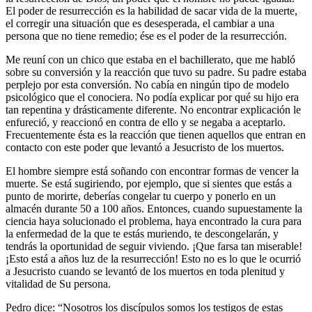
El poder de resurrección es la habilidad de sacar vida de la muerte,
el corregir una situación que es desesperada, el cambiar a una
persona que no tiene remedio; ése es el poder de la resurrección.
Me reuní con un chico que estaba en el bachillerato, que me habló
sobre su conversión y la reacción que tuvo su padre. Su padre estaba
perplejo por esta conversión. No cabía en ningún tipo de modelo
psicológico que el conociera. No podía explicar por qué su hijo era
tan repentina y drásticamente diferente. No encontrar explicación le
enfureció, y reaccionó en contra de ello y se negaba a aceptarlo.
Frecuentemente ésta es la reacción que tienen aquellos que entran en
contacto con este poder que levantó a Jesucristo de los muertos.
El hombre siempre está soñando con encontrar formas de vencer la
muerte. Se está sugiriendo, por ejemplo, que si sientes que estás a
punto de morirte, deberías congelar tu cuerpo y ponerlo en un
almacén durante 50 a 100 años. Entonces, cuando supuestamente la
ciencia haya solucionado el problema, haya encontrado la cura para
la enfermedad de la que te estás muriendo, te descongelarán, y
tendrás la oportunidad de seguir viviendo. ¡Que farsa tan miserable!
¡Esto está a años luz de la resurrección! Esto no es lo que le ocurrió
a Jesucristo cuando se levantó de los muertos en toda plenitud y
vitalidad de Su persona.
Pedro dice: “Nosotros los discípulos somos los testigos de estas