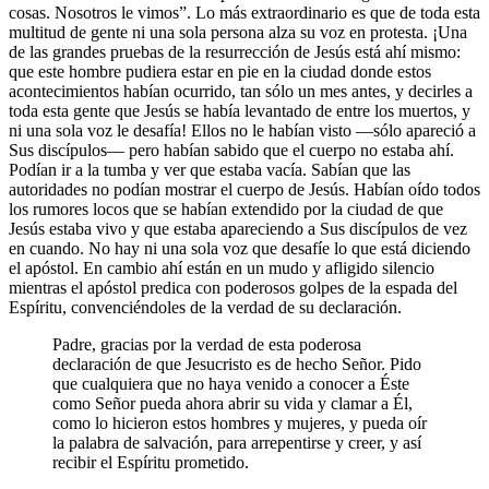
cosas. Nosotros le vimos”. Lo más extraordinario es que de toda esta
multitud de gente ni una sola persona alza su voz en protesta. ¡Una
de las grandes pruebas de la resurrección de Jesús está ahí mismo:
que este hombre pudiera estar en pie en la ciudad donde estos
acontecimientos habían ocurrido, tan sólo un mes antes, y decirles a
toda esta gente que Jesús se había levantado de entre los muertos, y
ni una sola voz le desafía! Ellos no le habían visto ―sólo apareció a
Sus discípulos― pero habían sabido que el cuerpo no estaba ahí.
Podían ir a la tumba y ver que estaba vacía. Sabían que las
autoridades no podían mostrar el cuerpo de Jesús. Habían oído todos
los rumores locos que se habían extendido por la ciudad de que
Jesús estaba vivo y que estaba apareciendo a Sus discípulos de vez
en cuando. No hay ni una sola voz que desafíe lo que está diciendo
el apóstol. En cambio ahí están en un mudo y afligido silencio
mientras el apóstol predica con poderosos golpes de la espada del
Espíritu, convenciéndoles de la verdad de su declaración.
Padre, gracias por la verdad de esta poderosa
declaración de que Jesucristo es de hecho Señor. Pido
que cualquiera que no haya venido a conocer a Éste
como Señor pueda ahora abrir su vida y clamar a Él,
como lo hicieron estos hombres y mujeres, y pueda oír
la palabra de salvación, para arrepentirse y creer, y así
recibir el Espíritu prometido.