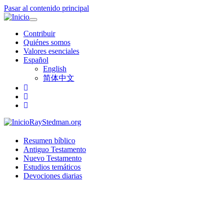
Pasar al contenido principal
Toggle
navigation
Contribuir
Quiénes somos
Valores esenciales
Español
English
简体中文
RayStedman.org
Resumen bíblico
Antiguo Testamento
Nuevo Testamento
Estudios temáticos
Devociones diarias