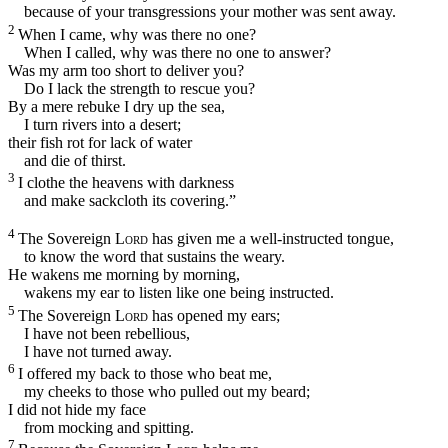
because of your transgressions your mother was sent away.
2
When I came, why was there no one?
When I called, why was there no one to answer?
Was my arm too short to deliver you?
Do I lack the strength to rescue you?
By a mere rebuke I dry up the sea,
I turn rivers into a desert;
their fish rot for lack of water
and die of thirst.
3
I clothe the heavens with darkness
and make sackcloth its covering.”
4
The Sovereign
Lord
has given me a well-instructed tongue,
to know the word that sustains the weary.
He wakens me morning by morning,
wakens my ear to listen like one being instructed.
5
The Sovereign
Lord
has opened my ears;
I have not been rebellious,
I have not turned away.
6
I offered my back to those who beat me,
my cheeks to those who pulled out my beard;
I did not hide my face
from mocking and spitting.
7