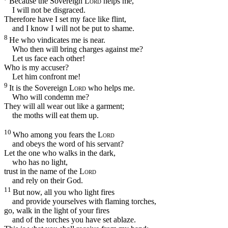
Because the Sovereign
Lord
helps me,
I will not be disgraced.
Therefore have I set my face like flint,
and I know I will not be put to shame.
8
He who vindicates me is near.
Who then will bring charges against me?
Let us face each other!
Who is my accuser?
Let him confront me!
9
It is the Sovereign
Lord
who helps me.
Who will condemn me?
They will all wear out like a garment;
the moths will eat them up.
10
Who among you fears the
Lord
and obeys the word of his servant?
Let the one who walks in the dark,
who has no light,
trust in the name of the
Lord
and rely on their God.
11
But now, all you who light fires
and provide yourselves with flaming torches,
go, walk in the light of your fires
and of the torches you have set ablaze.