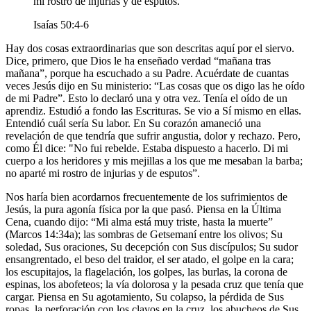
mi rostro de injurias y de esputos.
Isaías 50:4-6
Hay dos cosas extraordinarias que son descritas aquí por el siervo.
Dice, primero, que Dios le ha enseñado verdad “mañana tras
mañana”, porque ha escuchado a su Padre. Acuérdate de cuantas
veces Jesús dijo en Su ministerio: “Las cosas que os digo las he oído
de mi Padre”. Esto lo declaró una y otra vez. Tenía el oído de un
aprendiz. Estudió a fondo las Escrituras. Se vio a Sí mismo en ellas.
Entendió cuál sería Su labor. En Su corazón amaneció una
revelación de que tendría que sufrir angustia, dolor y rechazo. Pero,
como Él dice: "No fui rebelde. Estaba dispuesto a hacerlo. Di mi
cuerpo a los heridores y mis mejillas a los que me mesaban la barba;
no aparté mi rostro de injurias y de esputos”.
Nos haría bien acordarnos frecuentemente de los sufrimientos de
Jesús, la pura agonía física por la que pasó. Piensa en la Última
Cena, cuando dijo: “Mi alma está muy triste, hasta la muerte”
(Marcos 14:34a); las sombras de Getsemaní entre los olivos; Su
soledad, Sus oraciones, Su decepción con Sus discípulos; Su sudor
ensangrentado, el beso del traidor, el ser atado, el golpe en la cara;
los escupitajos, la flagelación, los golpes, las burlas, la corona de
espinas, los abofeteos; la vía dolorosa y la pesada cruz que tenía que
cargar. Piensa en Su agotamiento, Su colapso, la pérdida de Sus
ropas, la perforación con los clavos en la cruz, los abucheos de Sus