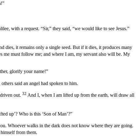
m!”
ee, with a request. “Sir,” they said, “we would like to see Jesus.”
nd dies, it remains only a single seed. But if it dies, it produces many
s me must follow me; and where I am, my servant also will be. My
ther, glorify your name!”
; others said an angel had spoken to him.
32
driven out.
And I, when I am lifted up from the earth, will draw all
fted up’
? Who is this ‘Son of Man’?”
es you. Whoever walks in the dark does not know where they are going.
 himself from them.