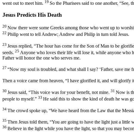
19
went out to meet him.
So the Pharisees said to one another, “See, 
Jesus Predicts His Death
20
Now there were some Greeks among those who went up to worship a
22
Philip went to tell Andrew; Andrew and Philip in turn told Jesus.
23
Jesus replied,
“The hour has come for the Son of Man to be glorifi
25
seeds.
Anyone who loves their life will lose it, while anyone who hate
Father will honor the one who serves me.
27
“Now my soul is troubled, and what shall I say? ‘Father, save me fr
Then a voice came from heaven, “I have glorified it, and will glorify i
30
31
Jesus said,
“This voice was for your benefit, not mine.
Now is th
33
people to myself.”
He said this to show the kind of death he was go
34
The crowd spoke up, “We have heard from the Law that the Messia
35
Then Jesus told them,
“You are going to have the light just a litt
36
Believe in the light while you have the light, so that you may becom