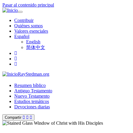
Pasar al contenido principal
Toggle
navigation
Contribuir
Quiénes somos
Valores esenciales
Español
English
简体中文
RayStedman.org
Resumen bíblico
Antiguo Testamento
Nuevo Testamento
Estudios temáticos
Devociones diarias
Compartir