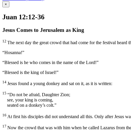
×
Juan 12:12-36
Jesus Comes to Jerusalem as King
12
The next day the great crowd that had come for the festival heard t
“Hosanna!”
“Blessed is he who comes in the name of the Lord!”
“Blessed is the king of Israel!”
14
Jesus found a young donkey and sat on it, as it is written:
15
“Do not be afraid, Daughter Zion;
see, your king is coming,
seated on a donkey’s colt.”
16
At first his disciples did not understand all this. Only after Jesus 
17
Now the crowd that was with him when he called Lazarus from the 