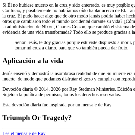
Si Él no hubiese muerto en la cruz y sido enterrado, es muy posible
Confucio, y posiblemente no habríamos oído hablar acerca de Él. Tan 
la cruz, Él pudo hacer algo que de otro modo jamás podría haber he
otros que cambiaron todo el mundo occidental durante su vida? ¿Có
la administración de Nixon, Charles Colson, que cambió el sistema de
evidencia de una vida transformada? Todo ello se produce gracias a la 
Señor Jesús, te doy gracias porque estuviste dispuesto a morir,
tomar mi cruz a diario, para que yo también pueda dar fruto.
Aplicación a la vida
Jesús enseñó y demostró la asombrosa realidad de que Su muerte era n
muerte, de modo que podamos disfrutar el gozo y cumplir con reprodu
Devoción diaria © 2014, 2026 por Ray Stedman Ministries. Edición es
Sujeto a la política de permisos, todos los derechos reservados.
Esta devoción diaria fue inspirada por un mensaje de Ray
Triumph Or Tragedy?
Lea el mensaje de Ray