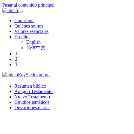
Pasar al contenido principal
Toggle
navigation
Contribuir
Quiénes somos
Valores esenciales
Español
English
简体中文
RayStedman.org
Resumen bíblico
Antiguo Testamento
Nuevo Testamento
Estudios temáticos
Devociones diarias