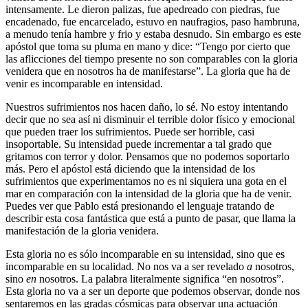
intensamente. Le dieron palizas, fue apedreado con piedras, fue
encadenado, fue encarcelado, estuvo en naufragios, paso hambruna,
a menudo tenía hambre y frio y estaba desnudo. Sin embargo es este
apóstol que toma su pluma en mano y dice: “Tengo por cierto que
las aflicciones del tiempo presente no son comparables con la gloria
venidera que en nosotros ha de manifestarse”. La gloria que ha de
venir es incomparable en intensidad.
Nuestros sufrimientos nos hacen daño, lo sé. No estoy intentando
decir que no sea así ni disminuir el terrible dolor físico y emocional
que pueden traer los sufrimientos. Puede ser horrible, casi
insoportable. Su intensidad puede incrementar a tal grado que
gritamos con terror y dolor. Pensamos que no podemos soportarlo
más. Pero el apóstol está diciendo que la intensidad de los
sufrimientos que experimentamos no es ni siquiera una gota en el
mar en comparación con la intensidad de la gloria que ha de venir.
Puedes ver que Pablo está presionando el lenguaje tratando de
describir esta cosa fantástica que está a punto de pasar, que llama la
manifestación de la gloria venidera.
Esta gloria no es sólo incomparable en su intensidad, sino que es
incomparable en su localidad. No nos va a ser revelado
a
nosotros,
sino
en
nosotros. La palabra literalmente significa “en nosotros”.
Esta gloria no va a ser un deporte que podemos observar, donde nos
sentaremos en las gradas cósmicas para observar una actuación