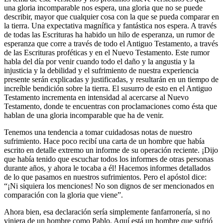
una gloria incomparable nos espera, una gloria que no se puede
describir, mayor que cualquier cosa con la que se pueda comparar en
la tierra. Una expectativa magnífica y fantástica nos espera. A través
de todas las Escrituras ha habido un hilo de esperanza, un rumor de
esperanza que corre a través de todo el Antiguo Testamento, a través
de las Escrituras proféticas y en el Nuevo Testamento. Este rumor
habla del día por venir cuando todo el daño y la angustia y la
injusticia y la debilidad y el sufrimiento de nuestra experiencia
presente serán explicadas y justificadas, y resultarán en un tiempo de
increíble bendición sobre la tierra. El susurro de esto en el Antiguo
Testamento incrementa en intensidad al acercarse al Nuevo
Testamento, donde te encuentras con proclamaciones como ésta que
hablan de una gloria incomparable que ha de venir.
Tenemos una tendencia a tomar cuidadosas notas de nuestro
sufrimiento. Hace poco recibí una carta de un hombre que había
escrito en detalle extremo un informe de su operación reciente. ¡Dijo
que había tenido que escuchar todos los informes de otras personas
durante años, y ahora le tocaba a él! Hacemos informes detallados
de lo que pasamos en nuestros sufrimientos. Pero el apóstol dice:
“¡Ni siquiera los menciones! No son dignos de ser mencionados en
comparación con la gloria que viene”.
Ahora bien, esa declaración sería simplemente fanfarronería, si no
viniera de un hombre como Pablo. Aquí está un hombre que sufrió