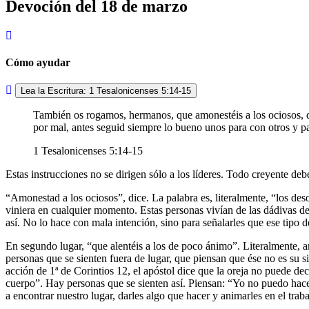
Devoción del 18 de marzo
Cómo ayudar
Lea la Escritura: 1 Tesalonicenses 5:14-15
También os rogamos, hermanos, que amonestéis a los ociosos, qu
por mal, antes seguid siempre lo bueno unos para con otros y p
1 Tesalonicenses 5:14-15
Estas instrucciones no se dirigen sólo a los líderes. Todo creyente de
Amonestad a los ociosos
, dice. La palabra es, literalmente,
los des
viniera en cualquier momento. Estas personas vivían de las dádivas de
así. No lo hace con mala intención, sino para señalarles que ese tipo 
En segundo lugar,
que alentéis a los de poco ánimo
. Literalmente, 
personas que se sienten fuera de lugar, que piensan que ése no es su s
acción de 1ª de Corintios 12, el apóstol dice que la oreja no puede dec
cuerpo
. Hay personas que se sienten así. Piensan:
Yo no puedo hace
a encontrar nuestro lugar, darles algo que hacer y animarles en el trab