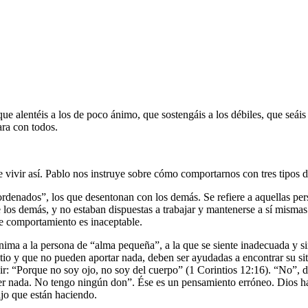
e alentéis a los de poco ánimo, que sostengáis a los débiles, que seái
ara con todos.
be vivir así. Pablo nos instruye sobre cómo comportarnos con tres tipos d
ordenados
, los que desentonan con los demás. Se refiere a aquellas p
 los demás, y no estaban dispuestas a trabajar y mantenerse a sí mismas
de comportamiento es inaceptable.
anima a la persona de
alma pequeña
, a la que se siente inadecuada y s
itio y que no pueden aportar nada, deben ser ayudadas a encontrar su si
ir:
Porque no soy ojo, no soy del cuerpo
(1 Corintios 12:16).
No
, 
r nada. No tengo ningún don
. Ése es un pensamiento erróneo. Dios 
ajo que están haciendo.