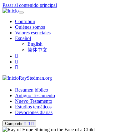
Pasar al contenido principal
Toggle
navigation
Contribuir
Quiénes somos
Valores esenciales
Español
English
简体中文
RayStedman.org
Resumen bíblico
Antiguo Testamento
Nuevo Testamento
Estudios temáticos
Devociones diarias
Compartir