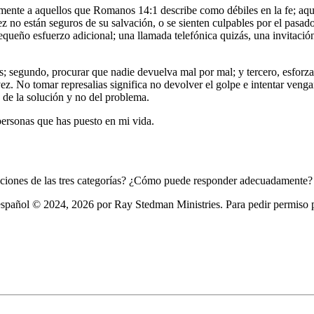
almente a aquellos que Romanos 14:1 describe como débiles en la fe; aq
vez no están seguros de su salvación, o se sienten culpables por el pasa
pequeño esfuerzo adicional; una llamada telefónica quizás, una invitació
dos; segundo, procurar que nadie devuelva mal por mal; y tercero, esforz
vez. No tomar represalias significa no devolver el golpe e intentar ven
 de la solución y no del problema.
ersonas que has puesto en mi vida.
ipciones de las tres categorías? ¿Cómo puede responder adecuadamente?
pañol © 2024, 2026 por Ray Stedman Ministries. Para pedir permiso par