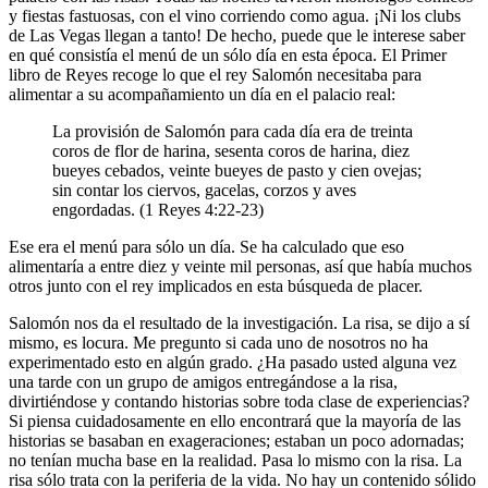
y fiestas fastuosas, con el vino corriendo como agua. ¡Ni los clubs
de Las Vegas llegan a tanto! De hecho, puede que le interese saber
en qué consistía el menú de un sólo día en esta época. El Primer
libro de Reyes recoge lo que el rey Salomón necesitaba para
alimentar a su acompañamiento un día en el palacio real:
La provisión de Salomón para cada día era de treinta
coros de flor de harina, sesenta coros de harina, diez
bueyes cebados, veinte bueyes de pasto y cien ovejas;
sin contar los ciervos, gacelas, corzos y aves
engordadas. (1 Reyes 4:22-23)
Ese era el menú para sólo un día. Se ha calculado que eso
alimentaría a entre diez y veinte mil personas, así que había muchos
otros junto con el rey implicados en esta búsqueda de placer.
Salomón nos da el resultado de la investigación. La risa, se dijo a sí
mismo, es locura. Me pregunto si cada uno de nosotros no ha
experimentado esto en algún grado. ¿Ha pasado usted alguna vez
una tarde con un grupo de amigos entregándose a la risa,
divirtiéndose y contando historias sobre toda clase de experiencias?
Si piensa cuidadosamente en ello encontrará que la mayoría de las
historias se basaban en exageraciones; estaban un poco adornadas;
no tenían mucha base en la realidad. Pasa lo mismo con la risa. La
risa sólo trata con la periferia de la vida. No hay un contenido sólido