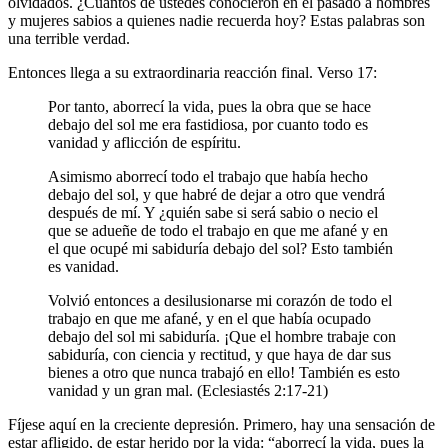
olvidados. ¿Cuántos de ustedes conocieron en el pasado a hombres
y mujeres sabios a quienes nadie recuerda hoy? Estas palabras son
una terrible verdad.
Entonces llega a su extraordinaria reacción final. Verso 17:
Por tanto, aborrecí la vida, pues la obra que se hace
debajo del sol me era fastidiosa, por cuanto todo es
vanidad y aflicción de espíritu.
Asimismo aborrecí todo el trabajo que había hecho
debajo del sol, y que habré de dejar a otro que vendrá
después de mí. Y ¿quién sabe si será sabio o necio el
que se adueñe de todo el trabajo en que me afané y en
el que ocupé mi sabiduría debajo del sol? Esto también
es vanidad.
Volvió entonces a desilusionarse mi corazón de todo el
trabajo en que me afané, y en el que había ocupado
debajo del sol mi sabiduría. ¡Que el hombre trabaje con
sabiduría, con ciencia y rectitud, y que haya de dar sus
bienes a otro que nunca trabajó en ello! También es esto
vanidad y un gran mal. (Eclesiastés 2:17-21)
Fíjese aquí en la creciente depresión. Primero, hay una sensación de
estar afligido, de estar herido por la vida: “aborrecí la vida, pues la