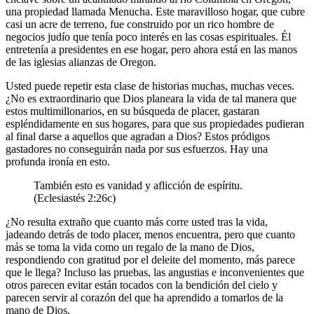
una propiedad llamada Menucha. Este maravilloso hogar, que cubre
casi un acre de terreno, fue construido por un rico hombre de
negocios judío que tenía poco interés en las cosas espirituales. Él
entretenía a presidentes en ese hogar, pero ahora está en las manos
de las iglesias alianzas de Oregon.
Usted puede repetir esta clase de historias muchas, muchas veces.
¿No es extraordinario que Dios planeara la vida de tal manera que
estos multimillonarios, en su búsqueda de placer, gastaran
espléndidamente en sus hogares, para que sus propiedades pudieran
al final darse a aquellos que agradan a Dios? Estos pródigos
gastadores no conseguirán nada por sus esfuerzos. Hay una
profunda ironía en esto.
También esto es vanidad y aflicción de espíritu.
(Eclesiastés 2:26c)
¿No resulta extraño que cuanto más corre usted tras la vida,
jadeando detrás de todo placer, menos encuentra, pero que cuanto
más se toma la vida como un regalo de la mano de Dios,
respondiendo con gratitud por el deleite del momento, más parece
que le llega? Incluso las pruebas, las angustias e inconvenientes que
otros parecen evitar están tocados con la bendición del cielo y
parecen servir al corazón del que ha aprendido a tomarlos de la
mano de Dios.