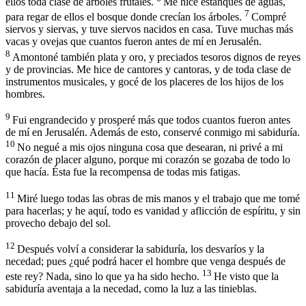
ellos toda clase de árboles frutales.
Me hice estanques de aguas,
7
para regar de ellos el bosque donde crecían los árboles.
Compré
siervos y siervas, y tuve siervos nacidos en casa. Tuve muchas más
vacas y ovejas que cuantos fueron antes de mí en Jerusalén.
8
Amontoné también plata y oro, y preciados tesoros dignos de reyes
y de provincias. Me hice de cantores y cantoras, y de toda clase de
instrumentos musicales, y gocé de los placeres de los hijos de los
hombres.
9
Fui engrandecido y prosperé más que todos cuantos fueron antes
de mí en Jerusalén. Además de esto, conservé conmigo mi sabiduría.
10
No negué a mis ojos ninguna cosa que desearan, ni privé a mi
corazón de placer alguno, porque mi corazón se gozaba de todo lo
que hacía. Ésta fue la recompensa de todas mis fatigas.
11
Miré luego todas las obras de mis manos y el trabajo que me tomé
para hacerlas; y he aquí, todo es vanidad y aflicción de espíritu, y sin
provecho debajo del sol.
12
Después volví a considerar la sabiduría, los desvaríos y la
necedad; pues ¿qué podrá hacer el hombre que venga después de
13
este rey? Nada, sino lo que ya ha sido hecho.
He visto que la
sabiduría aventaja a la necedad, como la luz a las tinieblas.