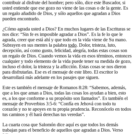
contribuir al disfrute del hombre; pero sólo, dice este Buscador, si
usted entiende que ese gozo no viene de las cosas o de la gente. Es
un regalo añadido de Dios, y sólo aquellos que agradan a Dios
pueden encontrarlo.
¿Cómo agrada usted a Dios? En muchos lugares de las Escrituras se
nos dice: “Sin fe es imposible agradar a Dios”. Es la fe lo que le
agrada, creer que está ahí y que todo en la vida viene de Su mano.
Subrayen en sus mentes la palabra
todo
. Dolor, tristeza, luto,
decepción, así como gusto, felicidad, alegría, todas estas cosas son
un regalo de Dios. Cuando vemos la vida en esos términos, entonces
cualquier y todo elemento de la vida puede tener su medida de gozo,
incluso el dolor, la tristeza y la aflicción. Estas cosas se nos dieron
para disfrutarlas. Ese es el mensaje de este libro. El escritor lo
desarrollará más adelante en los pasajes que siguen.
Este es también el mensaje de Romanos 8:28: “Sabemos, además,
que a los que aman a Dios, todas las cosas los ayudan a bien, esto
es, a los que conforme a su propósito son llamados”. Es también el
mensaje de Proverbios 3:5-6: “Confía en Jehová con todo tu
corazón y no te apoyes en tu propia prudencia. Reconócelo en todos
tus caminos y él hará derechas tus veredas”.
La cuarta cosa que Salomón dice aquí es que todos los demás
trabajan para el beneficio de aquellos que agradan a Dios. Verso