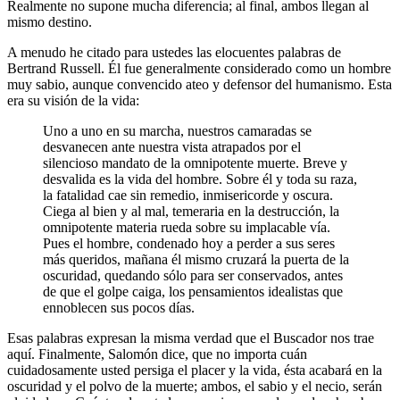
Realmente no supone mucha diferencia; al final, ambos llegan al
mismo destino.
A menudo he citado para ustedes las elocuentes palabras de
Bertrand Russell. Él fue generalmente considerado como un hombre
muy sabio, aunque convencido ateo y defensor del humanismo. Esta
era su visión de la vida:
Uno a uno en su marcha, nuestros camaradas se
desvanecen ante nuestra vista atrapados por el
silencioso mandato de la omnipotente muerte. Breve y
desvalida es la vida del hombre. Sobre él y toda su raza,
la fatalidad cae sin remedio, inmisericorde y oscura.
Ciega al bien y al mal, temeraria en la destrucción, la
omnipotente materia rueda sobre su implacable vía.
Pues el hombre, condenado hoy a perder a sus seres
más queridos, mañana él mismo cruzará la puerta de la
oscuridad, quedando sólo para ser conservados, antes
de que el golpe caiga, los pensamientos idealistas que
ennoblecen sus pocos días.
Esas palabras expresan la misma verdad que el Buscador nos trae
aquí. Finalmente, Salomón dice, que no importa cuán
cuidadosamente usted persiga el placer y la vida, ésta acabará en la
oscuridad y el polvo de la muerte; ambos, el sabio y el necio, serán