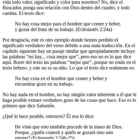
vida todo valor, significado y color para nosotros? No, dice el
Buscador, ponga una relación con Dios dentro del cuadro, y todo
cambia. El texto dice:
No hay cosa mejor para el hombre que comer y beber,
y gozar del fruto de su trabajo. (Eclesiastés 2:24a)
Por desgracia, este es otro ejemplo donde hemos perdido el
significado verdadero del verso debido a una mala traducción. En el
capítulo siguiente hay un pasaje similar que apropiadamente incluye
las palabras “no hay... cosa mejor que”, pero eso no es lo que dice
aquí. Borre del texto las palabras “mejor que”, porque no están en el
texto hebreo. y este no es su sitio. Lo que el texto dice realmente es:
No hay cosa
en
el hombre que comer y beber y
encuentrar gozo en su trabajo.
No hay nada en el hombre, no hay ningún valor inherente a él que le
haga posible extraer verdadero gozo de las cosas que hace. Eso es lo
primero que dice Salomón.
¿Qué lo hace posible, entonces? Él nos lo dice:
He visto que esto también procede de la mano de Dios.
Porque, ¿quién comerá y quién se gozará sino uno
mismo? (Eclesiastés 2:24b-25)