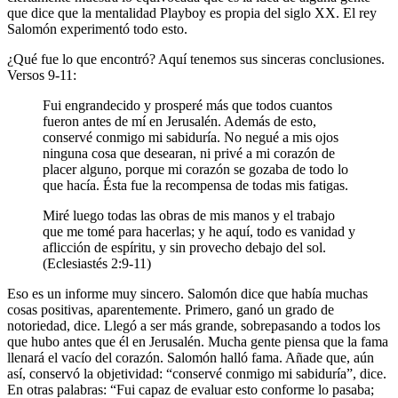
que dice que la mentalidad Playboy es propia del siglo XX. El rey
Salomón experimentó todo esto.
¿Qué fue lo que encontró? Aquí tenemos sus sinceras conclusiones.
Versos 9-11:
Fui engrandecido y prosperé más que todos cuantos
fueron antes de mí en Jerusalén. Además de esto,
conservé conmigo mi sabiduría. No negué a mis ojos
ninguna cosa que desearan, ni privé a mi corazón de
placer alguno, porque mi corazón se gozaba de todo lo
que hacía. Ésta fue la recompensa de todas mis fatigas.
Miré luego todas las obras de mis manos y el trabajo
que me tomé para hacerlas; y he aquí, todo es vanidad y
aflicción de espíritu, y sin provecho debajo del sol.
(Eclesiastés 2:9-11)
Eso es un informe muy sincero. Salomón dice que había muchas
cosas positivas, aparentemente. Primero, ganó un grado de
notoriedad, dice. Llegó a ser más grande, sobrepasando a todos los
que hubo antes que él en Jerusalén. Mucha gente piensa que la fama
llenará el vacío del corazón. Salomón halló fama. Añade que, aún
así, conservó la objetividad: “conservé conmigo mi sabiduría”, dice.
En otras palabras: “Fui capaz de evaluar esto conforme lo pasaba;