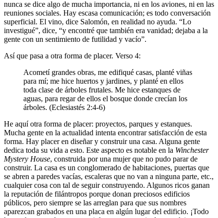
nunca se dice algo de mucha importancia, ni en los aviones, ni en las
reuniones sociales. Hay escasa comunicación; es todo conversación
superficial. El vino, dice Salomón, en realidad no ayuda. “Lo
investigué”, dice, “y encontré que también era vanidad; dejaba a la
gente con un sentimiento de futilidad y vacío”.
Así que pasa a otra forma de placer. Verso 4:
Acometí grandes obras, me edifiqué casas, planté viñas
para mí; me hice huertos y jardines, y planté en ellos
toda clase de árboles frutales. Me hice estanques de
aguas, para regar de ellos el bosque donde crecían los
árboles. (Eclesiastés 2:4-6)
He aquí otra forma de placer: proyectos, parques y estanques.
Mucha gente en la actualidad intenta encontrar satisfacción de esta
forma. Hay placer en diseñar y construir una casa. Alguna gente
dedica toda su vida a esto. Este aspecto es notable en la
Winchester
Mystery House
, construida por una mujer que no pudo parar de
construir. La casa es un conglomerado de habitaciones, puertas que
se abren a paredes vacías, escaleras que no van a ninguna parte, etc.,
cualquier cosa con tal de seguir construyendo. Algunos ricos ganan
la reputación de filántropos porque donan preciosos edificios
públicos, pero siempre se las arreglan para que sus nombres
aparezcan grabados en una placa en algún lugar del edificio. ¡Todo