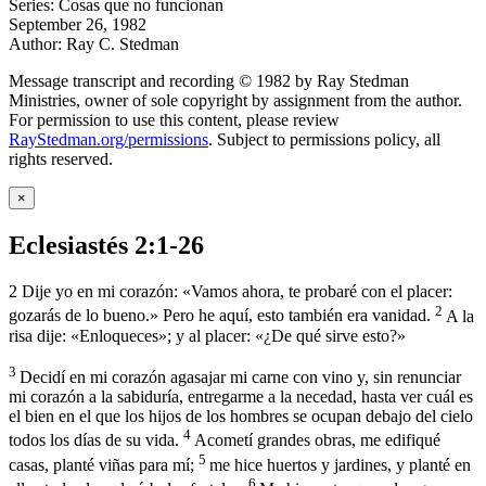
Series: Cosas que no funcionan
September 26, 1982
Author: Ray C. Stedman
Message transcript and recording © 1982 by Ray Stedman
Ministries, owner of sole copyright by assignment from the author.
For permission to use this content, please review
RayStedman.org/permissions
. Subject to permissions policy, all
rights reserved.
×
Eclesiastés 2:1-26
2
Dije yo en mi corazón: «Vamos ahora, te probaré con el placer:
2
gozarás de lo bueno.» Pero he aquí, esto también era vanidad.
A la
risa dije: «Enloqueces»; y al placer: «¿De qué sirve esto?»
3
Decidí en mi corazón agasajar mi carne con vino y, sin renunciar
mi corazón a la sabiduría, entregarme a la necedad, hasta ver cuál es
el bien en el que los hijos de los hombres se ocupan debajo del cielo
4
todos los días de su vida.
Acometí grandes obras, me edifiqué
5
casas, planté viñas para mí;
me hice huertos y jardines, y planté en
6