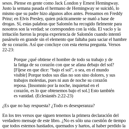
sesos. Piense en gente como Jack London y Ernest Hemingway.
Justo la semana pasada el hermano de Hemingway se suicidó, lo
mismo que su padre hizo algunos años antes. Pensamos en Freddy
Prinz; en Elvis Presley, quien prácticamente se mató a base de
drogas. Sí, estas palabras que Salomón ha recogido fielmente para
nosotros son la verdad; se corresponden con la vida. El vacío y la
irritación fueron la propia experiencia de Salomón cuando intentó
pasárselo en grande sin el elemento que faltaba para saciar el hambre
de su corazón. Así que concluye con esta eterna pregunta. Versos
22-23:
Porque ¿qué obtiene el hombre de todo su trabajo y de
la fatiga de su corazón con que se afana debajo del sol?
[Fíjese en que dice: “bajo el sol”, o sea, en el mundo
visible] Porque todos sus días no son sino dolores, y sus
trabajos molestias, pues ni aun de noche su corazón
reposa. [Insomnio por la noche, inquietud en el
corazón, es lo que obtenemos bajo el sol.] Esto también
es vanidad. (Eclesiastés 2:22-23)
¿Es que no hay respuesta? ¿Todo es desesperanza?
En los tres versos que siguen tenemos la primera declaración del
verdadero mensaje de este libro. ¿No es sólo una cuestión de tiempo
que todos estemos hastiados, quemados y hartos, al haber perdido la