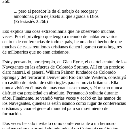
26b:
... pero al pecador le da el trabajo de recoger y
amontonar, para dejárselo al que agrada a Dios.
(Eclesiastés 2:26b)
Eso explica una cosa extraordinaria que he observado muchas
veces. Por el privilegio que tengo a menudo de hablar en varios
centros de conferencias de todo el país, he notado el hecho de que
muchas de estas reuniones cristianas tienen lugar en caros hogares
de millonarios que no eran cristianos.
Estoy pensando, por ejemplo, en Glen Eyrie, el cuartel central de los
Navegantes en las afueras de Colorado Springs. Allí en un precioso
claro natural, el general William Palmer, fundador de Colorado
Springs y del ferrocarril Denver and Rio Grande Western, construyó
un castillo de piedra de estilo inglés para su novia británica. Ella
nunca vivió en él más de unas cuantas semanas, y él mismo nunca
disfrutó esa propiedad en absoluto. Permaneció solitaria durante
años. Finalmente, se vendió varias veces y acabó en las manos de
los Navegantes, quienes la están usando como lugar de conferencias
cristianas y cuartel general mundial para su movimiento de
formación.
Dos veces he sido invitado como conferenciante a un hermoso
enclave sobre un acantilado mirando al río Columbia en Oregon,