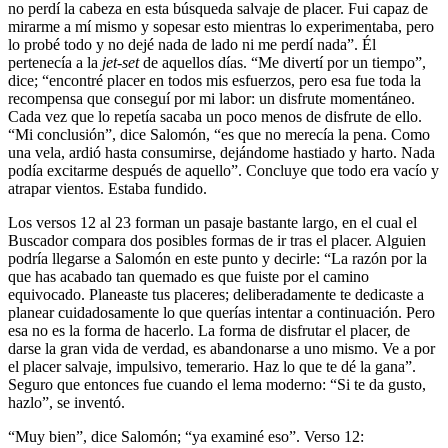
no perdí la cabeza en esta búsqueda salvaje de placer. Fui capaz de
mirarme a mí mismo y sopesar esto mientras lo experimentaba, pero
lo probé todo y no dejé nada de lado ni me perdí nada”. Él
pertenecía a la
jet-set
de aquellos días. “Me divertí por un tiempo”,
dice; “encontré placer en todos mis esfuerzos, pero esa fue toda la
recompensa que conseguí por mi labor: un disfrute momentáneo.
Cada vez que lo repetía sacaba un poco menos de disfrute de ello.
“Mi conclusión”, dice Salomón, “es que no merecía la pena. Como
una vela, ardió hasta consumirse, dejándome hastiado y harto. Nada
podía excitarme después de aquello”. Concluye que todo era vacío y
atrapar vientos. Estaba fundido.
Los versos 12 al 23 forman un pasaje bastante largo, en el cual el
Buscador compara dos posibles formas de ir tras el placer. Alguien
podría llegarse a Salomón en este punto y decirle: “La razón por la
que has acabado tan quemado es que fuiste por el camino
equivocado. Planeaste tus placeres; deliberadamente te dedicaste a
planear cuidadosamente lo que querías intentar a continuación. Pero
esa no es la forma de hacerlo. La forma de disfrutar el placer, de
darse la gran vida de verdad, es abandonarse a uno mismo. Ve a por
el placer salvaje, impulsivo, temerario. Haz lo que te dé la gana”.
Seguro que entonces fue cuando el lema moderno: “Si te da gusto,
hazlo”, se inventó.
“Muy bien”, dice Salomón; “ya examiné eso”. Verso 12: