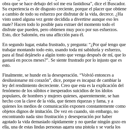
obra que se hace debajo del sol me era fastidiosa”, dice el Buscador.
Su experiencia es de disgusto creciente, porque el placer que obtiene
a cambio de todo su esfuerzo por disfrutar de la vida, decrece. ¿Ha
visto usted alguna vez gente decidida a divertirse aunque eso les
mate? Hacen todo lo posible para extraer del momento todo el
disfrute que pueden, pero obtienen muy poco por sus esfuerzos.
Esto, dice Salomón, era una aflicción para él.
En segundo lugar, estaba frustrado, y pregunta: “¿Por qué tengo que
trabajar montando todo esto, usando toda mi sabiduría y esfuerzo,
para al final dejárselo a algún tonto que venga después de mí, que lo
gastará en pocos meses?". Se siente frustrado por lo injusto que es
esto.
Finalmente, se hunde en la desesperación. “Volvió entonces a
desilusionarse mi corazón”, dice, porque es incapaz de cambiar la
ley del rendimiento decreciente. Creo que esta es la explicación del
fenómeno de los súbitos e inesperados suicidios de los ídolos
populares, de hombres y mujeres quienes, aparentemente, se han
hecho con la clave de la vida, que tienen riquezas y fama, y a
quienes los medios de comunicación exponen constantemente como
objetos dignos de imitación. De vez en cuando, sin embargo, no
encontrando nada sino frustración y desesperación por haber
agotado la vida demasiado rápidamente y no quedar ningún gozo en
ella, una de estas lindas personas agarra una pistola y se vuela los