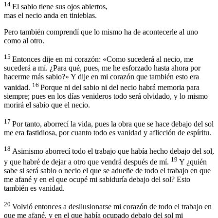
14
El sabio tiene sus ojos abiertos,
mas el necio anda en tinieblas.
Pero también comprendí que lo mismo ha de acontecerle al uno
como al otro.
15
Entonces dije en mi corazón: «Como sucederá al necio, me
sucederá a mí. ¿Para qué, pues, me he esforzado hasta ahora por
hacerme más sabio?» Y dije en mi corazón que también esto era
16
vanidad.
Porque ni del sabio ni del necio habrá memoria para
siempre; pues en los días venideros todo será olvidado, y lo mismo
morirá el sabio que el necio.
17
Por tanto, aborrecí la vida, pues la obra que se hace debajo del sol
me era fastidiosa, por cuanto todo es vanidad y aflicción de espíritu.
18
Asimismo aborrecí todo el trabajo que había hecho debajo del sol,
19
y que habré de dejar a otro que vendrá después de mí.
Y ¿quién
sabe si será sabio o necio el que se adueñe de todo el trabajo en que
me afané y en el que ocupé mi sabiduría debajo del sol? Esto
también es vanidad.
20
Volvió entonces a desilusionarse mi corazón de todo el trabajo en
que me afané, y en el que había ocupado debajo del sol mi