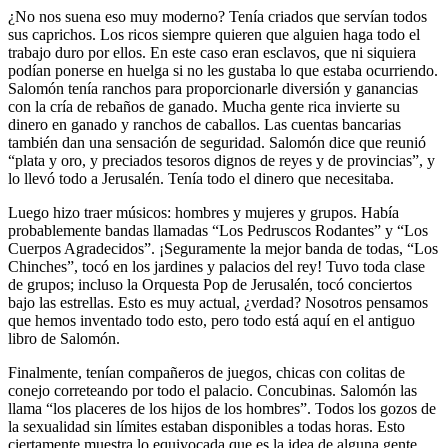
¿No nos suena eso muy moderno? Tenía criados que servían todos
sus caprichos. Los ricos siempre quieren que alguien haga todo el
trabajo duro por ellos. En este caso eran esclavos, que ni siquiera
podían ponerse en huelga si no les gustaba lo que estaba ocurriendo.
Salomón tenía ranchos para proporcionarle diversión y ganancias
con la cría de rebaños de ganado. Mucha gente rica invierte su
dinero en ganado y ranchos de caballos. Las cuentas bancarias
también dan una sensación de seguridad. Salomón dice que reunió
“plata y oro, y preciados tesoros dignos de reyes y de provincias”, y
lo llevó todo a Jerusalén. Tenía todo el dinero que necesitaba.
Luego hizo traer músicos: hombres y mujeres y grupos. Había
probablemente bandas llamadas “Los Pedruscos Rodantes” y “Los
Cuerpos Agradecidos”. ¡Seguramente la mejor banda de todas, “Los
Chinches”, tocó en los jardines y palacios del rey! Tuvo toda clase
de grupos; incluso la Orquesta Pop de Jerusalén, tocó conciertos
bajo las estrellas. Esto es muy actual, ¿verdad? Nosotros pensamos
que hemos inventado todo esto, pero todo está aquí en el antiguo
libro de Salomón.
Finalmente, tenían compañeros de juegos, chicas con colitas de
conejo correteando por todo el palacio. Concubinas. Salomón las
llama “los placeres de los hijos de los hombres”. Todos los gozos de
la sexualidad sin límites estaban disponibles a todas horas. Esto
ciertamente muestra lo equivocada que es la idea de alguna gente