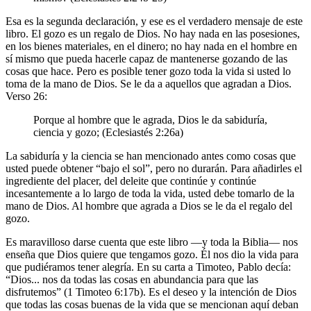
Esa es la segunda declaración, y ese es el verdadero mensaje de este
libro. El gozo es un regalo de Dios. No hay nada en las posesiones,
en los bienes materiales, en el dinero; no hay nada en el hombre en
sí mismo que pueda hacerle capaz de mantenerse gozando de las
cosas que hace. Pero es posible tener gozo toda la vida si usted lo
toma de la mano de Dios. Se le da a aquellos que agradan a Dios.
Verso 26:
Porque al hombre que le agrada, Dios le da sabiduría,
ciencia y gozo; (Eclesiastés 2:26a)
La sabiduría y la ciencia se han mencionado antes como cosas que
usted puede obtener “bajo el sol”, pero no durarán. Para añadirles el
ingrediente del placer, del deleite que continúe y continúe
incesantemente a lo largo de toda la vida, usted debe tomarlo de la
mano de Dios. Al hombre que agrada a Dios se le da el regalo del
gozo.
Es maravilloso darse cuenta que este libro ―y toda la Biblia― nos
enseña que Dios quiere que tengamos gozo. Él nos dio la vida para
que pudiéramos tener alegría. En su carta a Timoteo, Pablo decía:
“Dios... nos da todas las cosas en abundancia para que las
disfrutemos” (1 Timoteo 6:17b). Es el deseo y la intención de Dios
que todas las cosas buenas de la vida que se mencionan aquí deban