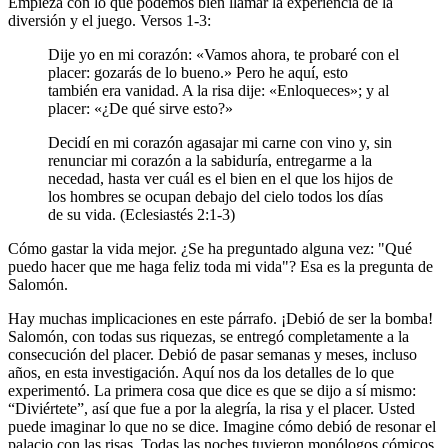
Empieza con lo que podemos bien llamar la experiencia de la
diversión y el juego. Versos 1-3:
Dije yo en mi corazón: «Vamos ahora, te probaré con el
placer: gozarás de lo bueno.» Pero he aquí, esto
también era vanidad. A la risa dije: «Enloqueces»; y al
placer: «¿De qué sirve esto?»
Decidí en mi corazón agasajar mi carne con vino y, sin
renunciar mi corazón a la sabiduría, entregarme a la
necedad, hasta ver cuál es el bien en el que los hijos de
los hombres se ocupan debajo del cielo todos los días
de su vida. (Eclesiastés 2:1-3)
Cómo gastar la vida mejor. ¿Se ha preguntado alguna vez: "Qué
puedo hacer que me haga feliz toda mi vida"? Esa es la pregunta de
Salomón.
Hay muchas implicaciones en este párrafo. ¡Debió de ser la bomba!
Salomón, con todas sus riquezas, se entregó completamente a la
consecución del placer. Debió de pasar semanas y meses, incluso
años, en esta investigación. Aquí nos da los detalles de lo que
experimentó. La primera cosa que dice es que se dijo a sí mismo:
“Diviértete”, así que fue a por la alegría, la risa y el placer. Usted
puede imaginar lo que no se dice. Imagine cómo debió de resonar el
palacio con las risas. Todas las noches tuvieron monólogos cómicos