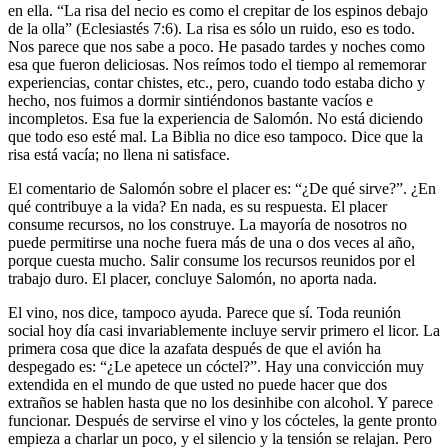
en ella. “La risa del necio es como el crepitar de los espinos debajo
de la olla” (Eclesiastés 7:6). La risa es sólo un ruido, eso es todo.
Nos parece que nos sabe a poco. He pasado tardes y noches como
esa que fueron deliciosas. Nos reímos todo el tiempo al rememorar
experiencias, contar chistes, etc., pero, cuando todo estaba dicho y
hecho, nos fuimos a dormir sintiéndonos bastante vacíos e
incompletos. Esa fue la experiencia de Salomón. No está diciendo
que todo eso esté mal. La Biblia no dice eso tampoco. Dice que la
risa está vacía; no llena ni satisface.
El comentario de Salomón sobre el placer es: “¿De qué sirve?”. ¿En
qué contribuye a la vida? En nada, es su respuesta. El placer
consume recursos, no los construye. La mayoría de nosotros no
puede permitirse una noche fuera más de una o dos veces al año,
porque cuesta mucho. Salir consume los recursos reunidos por el
trabajo duro. El placer, concluye Salomón, no aporta nada.
El vino, nos dice, tampoco ayuda. Parece que sí. Toda reunión
social hoy día casi invariablemente incluye servir primero el licor. La
primera cosa que dice la azafata después de que el avión ha
despegado es: “¿Le apetece un cóctel?”. Hay una convicción muy
extendida en el mundo de que usted no puede hacer que dos
extraños se hablen hasta que no los desinhibe con alcohol. Y parece
funcionar. Después de servirse el vino y los cócteles, la gente pronto
empieza a charlar un poco, y el silencio y la tensión se relajan. Pero