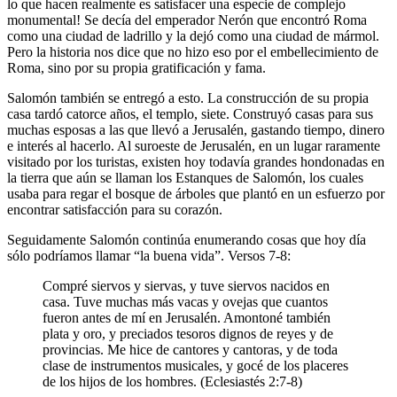
lo que hacen realmente es satisfacer una especie de complejo
monumental! Se decía del emperador Nerón que encontró Roma
como una ciudad de ladrillo y la dejó como una ciudad de mármol.
Pero la historia nos dice que no hizo eso por el embellecimiento de
Roma, sino por su propia gratificación y fama.
Salomón también se entregó a esto. La construcción de su propia
casa tardó catorce años, el templo, siete. Construyó casas para sus
muchas esposas a las que llevó a Jerusalén, gastando tiempo, dinero
e interés al hacerlo. Al suroeste de Jerusalén, en un lugar raramente
visitado por los turistas, existen hoy todavía grandes hondonadas en
la tierra que aún se llaman los Estanques de Salomón, los cuales
usaba para regar el bosque de árboles que plantó en un esfuerzo por
encontrar satisfacción para su corazón.
Seguidamente Salomón continúa enumerando cosas que hoy día
sólo podríamos llamar “la buena vida”. Versos 7-8:
Compré siervos y siervas, y tuve siervos nacidos en
casa. Tuve muchas más vacas y ovejas que cuantos
fueron antes de mí en Jerusalén. Amontoné también
plata y oro, y preciados tesoros dignos de reyes y de
provincias. Me hice de cantores y cantoras, y de toda
clase de instrumentos musicales, y gocé de los placeres
de los hijos de los hombres. (Eclesiastés 2:7-8)