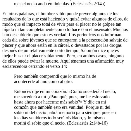
mas el necio anda en tinieblas. (Eclesiastés 2:14a)
En otras palabras, el hombre sabio puede prever algunos de los
resultados de lo que está haciendo y quizá evitar algunos de ellos, de
modo que el impacto total de vivir para el placer no le golpee tan
rápido ni tan completamente como lo hace con el insensato. Muchos
han descubierto que esto es verdad. Los periódicos nos informan
cada día sobre jóvenes que se entregaron a la persecución salvaje de
placer y que ahora están en la cárcel, o devastados por las drogas
después de un relativamente corto tiempo. Salomón dice que es
mejor buscar el placer sabiamente. Pero, en ambos casos, ninguno
de ellos puede evitar la muerte. Aquí tenemos una afirmación muy
esclarecedora cerrando el verso 14:
Pero también comprendí que lo mismo ha de
acontecerle al uno como al otro.
Entonces dije en mi corazón: «Como sucederá al necio,
me sucederá a mí. ¿Para qué, pues, me he esforzado
hasta ahora por hacerme más sabio?» Y dije en mi
corazón que también esto era vanidad. Porque ni del
sabio ni del necio habrá memoria para siempre; pues en
los días venideros todo será olvidado, y lo mismo
morirá el sabio que el necio. (Eclesiastés 2:14b-16)