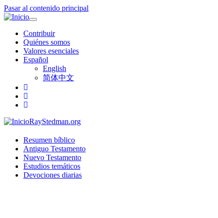
Pasar al contenido principal
Toggle
navigation
Contribuir
Quiénes somos
Valores esenciales
Español
English
简体中文
RayStedman.org
Resumen bíblico
Antiguo Testamento
Nuevo Testamento
Estudios temáticos
Devociones diarias