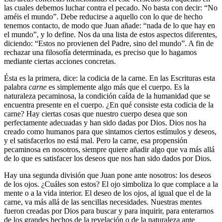
las cuales debemos luchar contra el pecado. No basta con decir: “No
améis el mundo”. Debe reducirse a aquello con lo que de hecho
tenemos contacto, de modo que Juan añade: “nada de lo que hay en
el mundo”, y lo define. Nos da una lista de estos aspectos diferentes,
diciendo: “Estos no provienen del Padre, sino del mundo”. A fin de
rechazar una filosofía determinada, es preciso que lo hagamos
mediante ciertas acciones concretas.
Ésta es la primera, dice: la codicia de la carne. En las Escrituras esta
palabra
carne
es simplemente algo más que el cuerpo. Es la
naturaleza pecaminosa, la condición caída de la humanidad que se
encuentra presente en el cuerpo. ¿En qué consiste esta codicia de la
carne? Hay ciertas cosas que nuestro cuerpo desea que son
perfectamente adecuadas y han sido dadas por Dios. Dios nos ha
creado como humanos para que sintamos ciertos estímulos y deseos,
y el satisfacerlos no está mal. Pero la carne, esa propensión
pecaminosa en nosotros, siempre quiere añadir algo que va más allá
de lo que es satisfacer los deseos que nos han sido dados por Dios.
Hay una segunda división que Juan pone ante nosotros: los deseos
de los ojos. ¿Cuáles son estos? El ojo simboliza lo que complace a la
mente o a la vida interior. El deseo de los ojos, al igual que el de la
carne, va más allá de las sencillas necesidades. Nuestras mentes
fueron creadas por Dios para buscar y para inquirir, para enterarnos
de los grandes hechos de la revelación o de la naturaleza ante