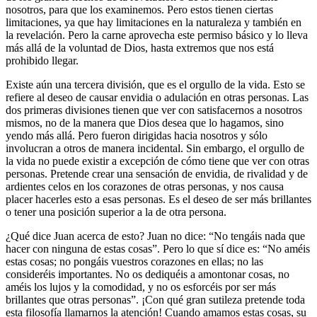
nosotros, para que los examinemos. Pero estos tienen ciertas
limitaciones, ya que hay limitaciones en la naturaleza y también en
la revelación. Pero la carne aprovecha este permiso básico y lo lleva
más allá de la voluntad de Dios, hasta extremos que nos está
prohibido llegar.
Existe aún una tercera división, que es el orgullo de la vida. Esto se
refiere al deseo de causar envidia o adulación en otras personas. Las
dos primeras divisiones tienen que ver con satisfacernos a nosotros
mismos, no de la manera que Dios desea que lo hagamos, sino
yendo más allá. Pero fueron dirigidas hacia nosotros y sólo
involucran a otros de manera incidental. Sin embargo, el orgullo de
la vida no puede existir a excepción de cómo tiene que ver con otras
personas. Pretende crear una sensación de envidia, de rivalidad y de
ardientes celos en los corazones de otras personas, y nos causa
placer hacerles esto a esas personas. Es el deseo de ser más brillantes
o tener una posición superior a la de otra persona.
¿Qué dice Juan acerca de esto? Juan no dice: “No tengáis nada que
hacer con ninguna de estas cosas”. Pero lo que sí dice es: “No améis
estas cosas; no pongáis vuestros corazones en ellas; no las
consideréis importantes. No os dediquéis a amontonar cosas, no
améis los lujos y la comodidad, y no os esforcéis por ser más
brillantes que otras personas”. ¡Con qué gran sutileza pretende toda
esta filosofía llamarnos la atención! Cuando amamos estas cosas, su