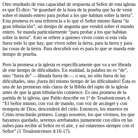
Otro resultado de esta capacidad de respuesta al Señor de esta iglesia
es que Él dice:
te guardaré de la hora de la prueba que ha de venir
sobre el mundo entero para probar a los que habitan sobre la tierra
.
Esta promesa es una referencia a lo que el Señor mismo llama
la
gran tribulación
, un tiempo de angustia que vendrá sobre el mundo
entero. Se manda particularmente
para probar a los que habitan
sobre la tierra
. Esto se refiere a quienes viven como si esta vida
fuera todo lo que hay, que viven sobre la tierra, para la tierra y para
las cosas de la tierra. Para descubrir eso es para lo que se manda este
tiempo de prueba.
Pero la promesa a la iglesia es específicamente que va a ser librada
de este tiempo de dificultades. En realidad, la palabra no es
de
,
sino
fuera de
—librada fuera de—, o sea, no sólo fuera de las
dificultades, sino ¡fuera del mismo tiempo de las dificultades! Ésta es
una de las promesas más claras de la Biblia del rapto de la iglesia
antes de que la gran tribulación comience. Es una promesa de la
partida de la iglesia, que Pablo describe en 1ª de Tesalonicenses 4:
El Señor mismo, con voz de mando, con voz de arcángel y con
trompeta de Dios, descenderá del cielo. Entonces, los muertos en
Cristo resucitarán primero. Luego nosotros, los que vivimos, los que
hayamos quedado, seremos arrebatados juntamente con ellos en las
nubes para recibir al Señor en el aire, y así estaremos siempre con el
Señor
(1 Tesalonicenses 4:16-17).