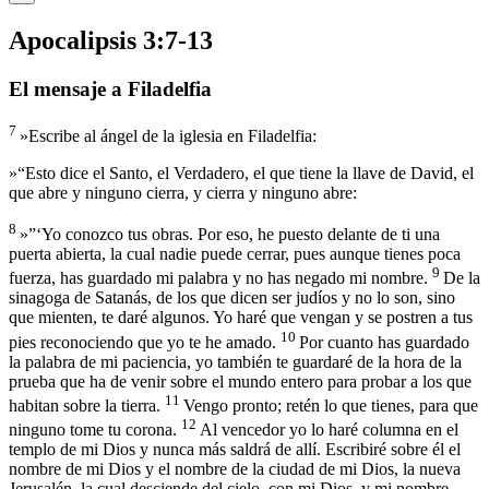
Apocalipsis 3:7-13
El mensaje a Filadelfia
7
»Escribe al ángel de la iglesia en Filadelfia:
»“Esto dice el Santo, el Verdadero, el que tiene la llave de David, el
que abre y ninguno cierra, y cierra y ninguno abre:
8
»”‘Yo conozco tus obras. Por eso, he puesto delante de ti una
puerta abierta, la cual nadie puede cerrar, pues aunque tienes poca
9
fuerza, has guardado mi palabra y no has negado mi nombre.
De la
sinagoga de Satanás, de los que dicen ser judíos y no lo son, sino
que mienten, te daré algunos. Yo haré que vengan y se postren a tus
10
pies reconociendo que yo te he amado.
Por cuanto has guardado
la palabra de mi paciencia, yo también te guardaré de la hora de la
prueba que ha de venir sobre el mundo entero para probar a los que
11
habitan sobre la tierra.
Vengo pronto; retén lo que tienes, para que
12
ninguno tome tu corona.
Al vencedor yo lo haré columna en el
templo de mi Dios y nunca más saldrá de allí. Escribiré sobre él el
nombre de mi Dios y el nombre de la ciudad de mi Dios, la nueva
Jerusalén, la cual desciende del cielo, con mi Dios, y mi nombre