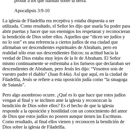
probar a los que habitan sobre la tierra.
Apocalipsis 3:9-10
La iglesia de Filadelfia era receptiva y estaba dispuesta a ser
utilizada. Como resultado, el Señor les dijo que usaría Su poder para
abrir puertas y hacer que sus enemigos los respetaran y reconocieran
la bendición de Dios sobre ellos. Aquellos que
dicen ser judíos y
no lo son
es una referencia a ciertos judíos de esa ciudad que
afirmaban ser descendientes espirituales de Abraham, pero en
realidad sólo eran sus descendientes físicos; su actitud hacia la
verdad de Dios estaba muy lejos de la fe de Abraham. El Señor
mismo continuamente se enfrentaba a los fariseos que declaraban ser
descendientes de Abraham, pero Jesús les dijo:
Vosotros sois de
vuestro padre el diablo
(Juan 8:44a). Así que aquí, en la ciudad de
Filadelfia, Jesús se refiere a esta oposición judía como
la sinagoga
de Satanás
.
Pero algo asombroso ocurre. ¿Qué es lo que hace que estos judíos
vengan al final y se inclinen ante la iglesia y reconozcan la
bendición de Dios sobre ellos? Es el hecho de que la iglesia
responde a la oposición y hostilidad con un conocimiento del amor
de Dios que estos judíos no poseen aunque tienen las Escrituras.
Como resultado, al final ellos vienen y reconocen la bendición de
Dios sobre la iglesia de Filadelfia.