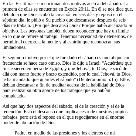
En las Escrituras se mencionan dos motivos acerca del sábado. La
primera de ellas se encuentra en Exodo 20:11. En él se nos dice que,
debido a que Dios acabó la creación en seis días y reposó en el
séptimo día, le pidió a Su pueblo que descansase después de seis
días de trabajo. ¿Por qué descansó Dios? Porque había alcanzado Su
objetivo. Las personas también deben reconocer que hay un límite
en lo que se refiere al trabajo. Tenemos necesidad de detenernos, de
permitir al cuerpo, a la mente y al espíritu que reconozcan sus
limitaciones.
El segundo motivo por el que fue dado el sábado es uno al que con
frecuencia se hace caso omiso. Dios le dijo a Israel: “Acuérdate que
fuiste siervo en tierra de Egipto, y que Jehová, tu Dios, te sacó de
allá con mano fuerte y brazo extendido, por lo cual Jehová, tu Dios,
te ha mandado que guardes el sábado” (Deuteronomio 5:15). Ellos
debían descansar a fin de meditar acerca de la habilidad de Dios
para realizar su obra aparte de los trabajos que ya habían
completado.
Así que hay dos aspectos del sábado, el de la creación y el de la
redención. Está el descanso que implica cesar de nuestros propios
trabajos, pero está el reposo en el que regocijarnos en el enorme
poder de liberación de Dios.
Padre, en medio de las presiones y los ajetreos de mi