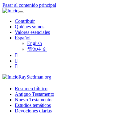
Pasar al contenido principal
Toggle
navigation
Contribuir
Quiénes somos
Valores esenciales
Español
English
简体中文
RayStedman.org
Resumen bíblico
Antiguo Testamento
Nuevo Testamento
Estudios temáticos
Devociones diarias