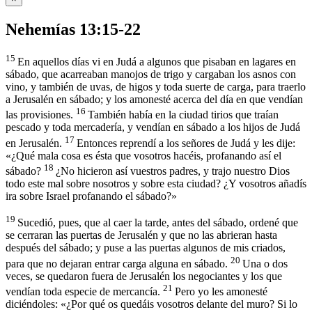
Nehemías 13:15-22
15
En aquellos días vi en Judá a algunos que pisaban en lagares en
sábado, que acarreaban manojos de trigo y cargaban los asnos con
vino, y también de uvas, de higos y toda suerte de carga, para traerlo
a Jerusalén en sábado; y los amonesté acerca del día en que vendían
16
las provisiones.
También había en la ciudad tirios que traían
pescado y toda mercadería, y vendían en sábado a los hijos de Judá
17
en Jerusalén.
Entonces reprendí a los señores de Judá y les dije:
«¿Qué mala cosa es ésta que vosotros hacéis, profanando así el
18
sábado?
¿No hicieron así vuestros padres, y trajo nuestro Dios
todo este mal sobre nosotros y sobre esta ciudad? ¿Y vosotros añadís
ira sobre Israel profanando el sábado?»
19
Sucedió, pues, que al caer la tarde, antes del sábado, ordené que
se cerraran las puertas de Jerusalén y que no las abrieran hasta
después del sábado; y puse a las puertas algunos de mis criados,
20
para que no dejaran entrar carga alguna en sábado.
Una o dos
veces, se quedaron fuera de Jerusalén los negociantes y los que
21
vendían toda especie de mercancía.
Pero yo les amonesté
diciéndoles: «¿Por qué os quedáis vosotros delante del muro? Si lo