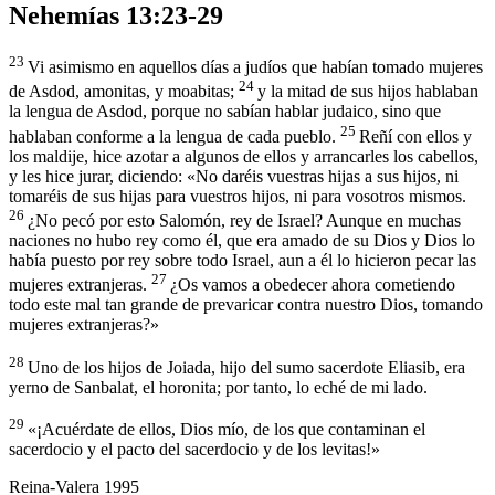
Nehemías 13:23-29
23
Vi asimismo en aquellos días a judíos que habían tomado mujeres
24
de Asdod, amonitas, y moabitas;
y la mitad de sus hijos hablaban
la lengua de Asdod, porque no sabían hablar judaico, sino que
25
hablaban conforme a la lengua de cada pueblo.
Reñí con ellos y
los maldije, hice azotar a algunos de ellos y arrancarles los cabellos,
y les hice jurar, diciendo: «No daréis vuestras hijas a sus hijos, ni
tomaréis de sus hijas para vuestros hijos, ni para vosotros mismos.
26
¿No pecó por esto Salomón, rey de Israel? Aunque en muchas
naciones no hubo rey como él, que era amado de su Dios y Dios lo
había puesto por rey sobre todo Israel, aun a él lo hicieron pecar las
27
mujeres extranjeras.
¿Os vamos a obedecer ahora cometiendo
todo este mal tan grande de prevaricar contra nuestro Dios, tomando
mujeres extranjeras?»
28
Uno de los hijos de Joiada, hijo del sumo sacerdote Eliasib, era
yerno de Sanbalat, el horonita; por tanto, lo eché de mi lado.
29
«¡Acuérdate de ellos, Dios mío, de los que contaminan el
sacerdocio y el pacto del sacerdocio y de los levitas!»
Reina-Valera 1995