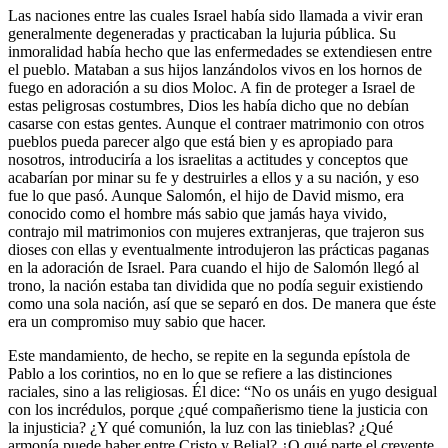
Las naciones entre las cuales Israel había sido llamada a vivir eran
generalmente degeneradas y practicaban la lujuria pública. Su
inmoralidad había hecho que las enfermedades se extendiesen entre
el pueblo. Mataban a sus hijos lanzándolos vivos en los hornos de
fuego en adoración a su dios Moloc. A fin de proteger a Israel de
estas peligrosas costumbres, Dios les había dicho que no debían
casarse con estas gentes. Aunque el contraer matrimonio con otros
pueblos pueda parecer algo que está bien y es apropiado para
nosotros, introduciría a los israelitas a actitudes y conceptos que
acabarían por minar su fe y destruirles a ellos y a su nación, y eso
fue lo que pasó. Aunque Salomón, el hijo de David mismo, era
conocido como el hombre más sabio que jamás haya vivido,
contrajo mil matrimonios con mujeres extranjeras, que trajeron sus
dioses con ellas y eventualmente introdujeron las prácticas paganas
en la adoración de Israel. Para cuando el hijo de Salomón llegó al
trono, la nación estaba tan dividida que no podía seguir existiendo
como una sola nación, así que se separó en dos. De manera que éste
era un compromiso muy sabio que hacer.
Este mandamiento, de hecho, se repite en la segunda epístola de
Pablo a los corintios, no en lo que se refiere a las distinciones
raciales, sino a las religiosas. Él dice: “No os unáis en yugo desigual
con los incrédulos, porque ¿qué compañerismo tiene la justicia con
la injusticia? ¿Y qué comunión, la luz con las tinieblas? ¿Qué
armonía puede haber entre Cristo y Belial? ¿O qué parte el creyente