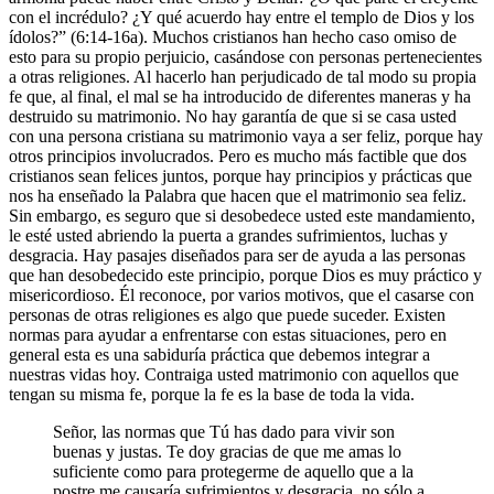
con el incrédulo? ¿Y qué acuerdo hay entre el templo de Dios y los
ídolos?” (6:14-16a). Muchos cristianos han hecho caso omiso de
esto para su propio perjuicio, casándose con personas pertenecientes
a otras religiones. Al hacerlo han perjudicado de tal modo su propia
fe que, al final, el mal se ha introducido de diferentes maneras y ha
destruido su matrimonio. No hay garantía de que si se casa usted
con una persona cristiana su matrimonio vaya a ser feliz, porque hay
otros principios involucrados. Pero es mucho más factible que dos
cristianos sean felices juntos, porque hay principios y prácticas que
nos ha enseñado la Palabra que hacen que el matrimonio sea feliz.
Sin embargo, es seguro que si desobedece usted este mandamiento,
le esté usted abriendo la puerta a grandes sufrimientos, luchas y
desgracia. Hay pasajes diseñados para ser de ayuda a las personas
que han desobedecido este principio, porque Dios es muy práctico y
misericordioso. Él reconoce, por varios motivos, que el casarse con
personas de otras religiones es algo que puede suceder. Existen
normas para ayudar a enfrentarse con estas situaciones, pero en
general esta es una sabiduría práctica que debemos integrar a
nuestras vidas hoy. Contraiga usted matrimonio con aquellos que
tengan su misma fe, porque la fe es la base de toda la vida.
Señor, las normas que Tú has dado para vivir son
buenas y justas. Te doy gracias de que me amas lo
suficiente como para protegerme de aquello que a la
postre me causaría sufrimientos y desgracia, no sólo a