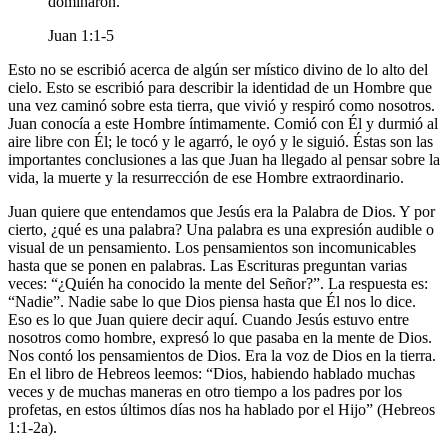
dominaron.
Juan 1:1-5
Esto no se escribió acerca de algún ser místico divino de lo alto del
cielo. Esto se escribió para describir la identidad de un Hombre que
una vez caminó sobre esta tierra, que vivió y respiró como nosotros.
Juan conocía a este Hombre íntimamente. Comió con Él y durmió al
aire libre con Él; le tocó y le agarró, le oyó y le siguió. Éstas son las
importantes conclusiones a las que Juan ha llegado al pensar sobre la
vida, la muerte y la resurrección de ese Hombre extraordinario.
Juan quiere que entendamos que Jesús era la Palabra de Dios. Y por
cierto, ¿qué es una palabra? Una palabra es una expresión audible o
visual de un pensamiento. Los pensamientos son incomunicables
hasta que se ponen en palabras. Las Escrituras preguntan varias
veces:
¿Quién ha conocido la mente del Señor?
. La respuesta es:
Nadie
. Nadie sabe lo que Dios piensa hasta que Él nos lo dice.
Eso es lo que Juan quiere decir aquí. Cuando Jesús estuvo entre
nosotros como hombre, expresó lo que pasaba en la mente de Dios.
Nos contó los pensamientos de Dios. Era la voz de Dios en la tierra.
En el libro de Hebreos leemos:
Dios, habiendo hablado muchas
veces y de muchas maneras en otro tiempo a los padres por los
profetas, en estos últimos días nos ha hablado por el Hijo
(Hebreos
1:1-2a).