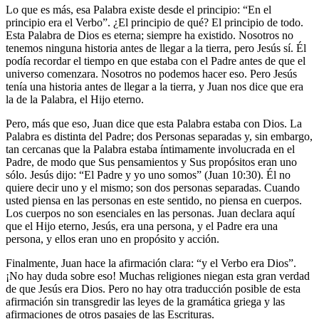
Lo que es más, esa Palabra existe desde el principio:
En el
principio era el Verbo
. ¿El principio de qué? El principio de todo.
Esta Palabra de Dios es eterna; siempre ha existido. Nosotros no
tenemos ninguna historia antes de llegar a la tierra, pero Jesús sí. Él
podía recordar el tiempo en que estaba con el Padre antes de que el
universo comenzara. Nosotros no podemos hacer eso. Pero Jesús
tenía una historia antes de llegar a la tierra, y Juan nos dice que era
la de la Palabra, el Hijo eterno.
Pero, más que eso, Juan dice que esta Palabra estaba con Dios. La
Palabra es distinta del Padre; dos Personas separadas y, sin embargo,
tan cercanas que la Palabra estaba íntimamente involucrada en el
Padre, de modo que Sus pensamientos y Sus propósitos eran uno
sólo. Jesús dijo:
El Padre y yo uno somos
(Juan 10:30). Él no
quiere decir uno y el mismo; son dos personas separadas. Cuando
usted piensa en las personas en este sentido, no piensa en cuerpos.
Los cuerpos no son esenciales en las personas. Juan declara aquí
que el Hijo eterno, Jesús, era una persona, y el Padre era una
persona, y ellos eran uno en propósito y acción.
Finalmente, Juan hace la afirmación clara:
y el Verbo era Dios
.
¡No hay duda sobre eso! Muchas religiones niegan esta gran verdad
de que Jesús era Dios. Pero no hay otra traducción posible de esta
afirmación sin transgredir las leyes de la gramática griega y las
afirmaciones de otros pasajes de las Escrituras.