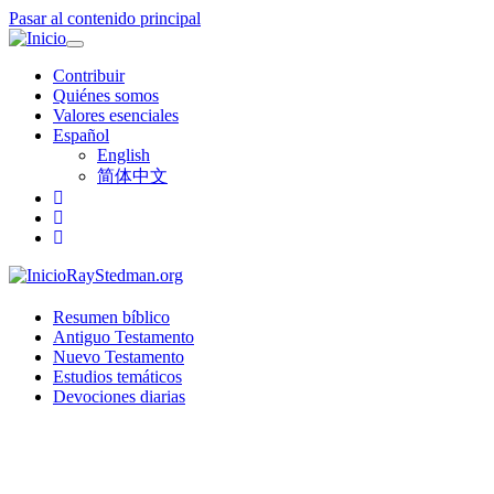
Pasar al contenido principal
Toggle
navigation
Contribuir
Quiénes somos
Valores esenciales
Español
English
简体中文
RayStedman.org
Resumen bíblico
Antiguo Testamento
Nuevo Testamento
Estudios temáticos
Devociones diarias