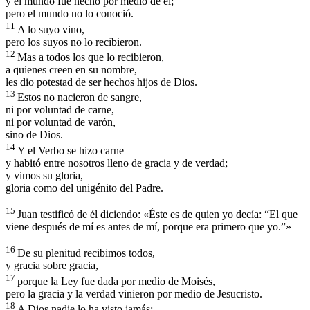
y el mundo fue hecho por medio de él;
pero el mundo no lo conoció.
11
A lo suyo vino,
pero los suyos no lo recibieron.
12
Mas a todos los que lo recibieron,
a quienes creen en su nombre,
les dio potestad de ser hechos hijos de Dios.
13
Estos no nacieron de sangre,
ni por voluntad de carne,
ni por voluntad de varón,
sino de Dios.
14
Y el Verbo se hizo carne
y habitó entre nosotros lleno de gracia y de verdad;
y vimos su gloria,
gloria como del unigénito del Padre.
15
Juan testificó de él diciendo: «Éste es de quien yo decía: “El que
viene después de mí es antes de mí, porque era primero que yo.”»
16
De su plenitud recibimos todos,
y gracia sobre gracia,
17
porque la Ley fue dada por medio de Moisés,
pero la gracia y la verdad vinieron por medio de Jesucristo.
18
A Dios nadie lo ha visto jamás;