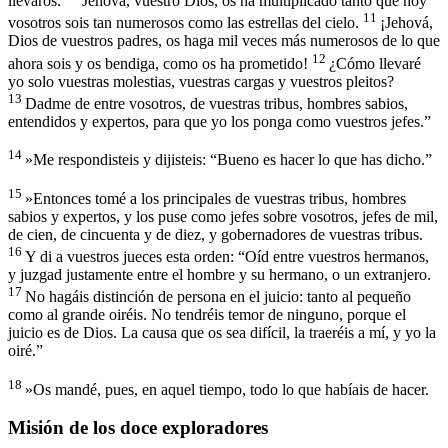
llevaros.
Jehová, vuestro Dios, os ha multiplicado tanto que hoy
11
vosotros sois tan numerosos como las estrellas del cielo.
¡Jehová,
Dios de vuestros padres, os haga mil veces más numerosos de lo que
12
ahora sois y os bendiga, como os ha prometido!
¿Cómo llevaré
yo solo vuestras molestias, vuestras cargas y vuestros pleitos?
13
Dadme de entre vosotros, de vuestras tribus, hombres sabios,
entendidos y expertos, para que yo los ponga como vuestros jefes.”
14
»Me respondisteis y dijisteis: “Bueno es hacer lo que has dicho.”
15
»Entonces tomé a los principales de vuestras tribus, hombres
sabios y expertos, y los puse como jefes sobre vosotros, jefes de mil,
de cien, de cincuenta y de diez, y gobernadores de vuestras tribus.
16
Y di a vuestros jueces esta orden: “Oíd entre vuestros hermanos,
y juzgad justamente entre el hombre y su hermano, o un extranjero.
17
No hagáis distinción de persona en el juicio: tanto al pequeño
como al grande oiréis. No tendréis temor de ninguno, porque el
juicio es de Dios. La causa que os sea difícil, la traeréis a mí, y yo la
oiré.”
18
»Os mandé, pues, en aquel tiempo, todo lo que habíais de hacer.
Misión de los doce exploradores