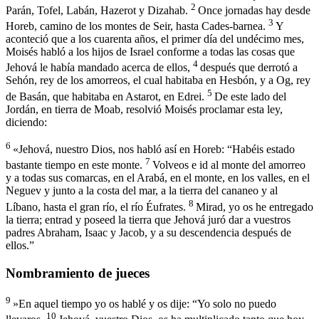
2
Parán, Tofel, Labán, Hazerot y Dizahab.
Once jornadas hay desde
3
Horeb, camino de los montes de Seir, hasta Cades-barnea.
Y
aconteció que a los cuarenta años, el primer día del undécimo mes,
Moisés habló a los hijos de Israel conforme a todas las cosas que
4
Jehová le había mandado acerca de ellos,
después que derrotó a
Sehón, rey de los amorreos, el cual habitaba en Hesbón, y a Og, rey
5
de Basán, que habitaba en Astarot, en Edrei.
De este lado del
Jordán, en tierra de Moab, resolvió Moisés proclamar esta ley,
diciendo:
6
«Jehová, nuestro Dios, nos habló así en Horeb: “Habéis estado
7
bastante tiempo en este monte.
Volveos e id al monte del amorreo
y a todas sus comarcas, en el Arabá, en el monte, en los valles, en el
Neguev y junto a la costa del mar, a la tierra del cananeo y al
8
Líbano, hasta el gran río, el río Éufrates.
Mirad, yo os he entregado
la tierra; entrad y poseed la tierra que Jehová juró dar a vuestros
padres Abraham, Isaac y Jacob, y a su descendencia después de
ellos.”
Nombramiento de jueces
9
»En aquel tiempo yo os hablé y os dije: “Yo solo no puedo
10