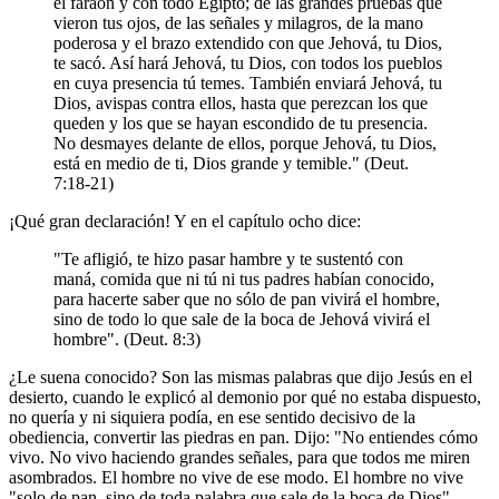
el faraón y con todo Egipto; de las grandes pruebas que
vieron tus ojos, de las señales y milagros, de la mano
poderosa y el brazo extendido con que Jehová, tu Dios,
te sacó. Así hará Jehová, tu Dios, con todos los pueblos
en cuya presencia tú temes. También enviará Jehová, tu
Dios, avispas contra ellos, hasta que perezcan los que
queden y los que se hayan escondido de tu presencia.
No desmayes delante de ellos, porque Jehová, tu Dios,
está en medio de ti, Dios grande y temible." (Deut.
7:18-21)
¡Qué gran declaración! Y en el capítulo ocho dice:
"Te afligió, te hizo pasar hambre y te sustentó con
maná, comida que ni tú ni tus padres habían conocido,
para hacerte saber que no sólo de pan vivirá el hombre,
sino de todo lo que sale de la boca de Jehová vivirá el
hombre". (Deut. 8:3)
¿Le suena conocido? Son las mismas palabras que dijo Jesús en el
desierto, cuando le explicó al demonio por qué no estaba dispuesto,
no quería y ni siquiera podía, en ese sentido decisivo de la
obediencia, convertir las piedras en pan. Dijo: "No entiendes cómo
vivo. No vivo haciendo grandes señales, para que todos me miren
asombrados. El hombre no vive de ese modo. El hombre no vive
"solo de pan, sino de toda palabra que sale de la boca de Dios".