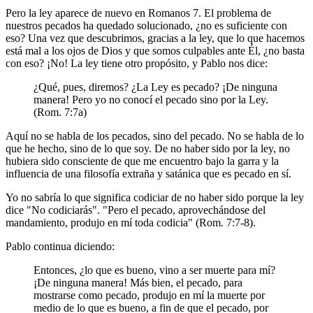
Pero la ley aparece de nuevo en Romanos 7. El problema de
nuestros pecados ha quedado solucionado, ¿no es suficiente con
eso? Una vez que descubrimos, gracias a la ley, que lo que hacemos
está mal a los ojos de Dios y que somos culpables ante Él, ¿no basta
con eso? ¡No! La ley tiene otro propósito, y Pablo nos dice:
¿Qué, pues, diremos? ¿La Ley es pecado? ¡De ninguna
manera! Pero yo no conocí el pecado sino por la Ley.
(Rom. 7:7a)
Aquí no se habla de los pecados, sino del pecado. No se habla de lo
que he hecho, sino de lo que soy. De no haber sido por la ley, no
hubiera sido consciente de que me encuentro bajo la garra y la
influencia de una filosofía extraña y satánica que es pecado en sí.
Yo no sabría lo que significa codiciar de no haber sido porque la ley
dice "No codiciarás". "Pero el pecado, aprovechándose del
mandamiento, produjo en mí toda codicia" (Rom. 7:7-8).
Pablo continua diciendo:
Entonces, ¿lo que es bueno, vino a ser muerte para mí?
¡De ninguna manera! Más bien, el pecado, para
mostrarse como pecado, produjo en mí la muerte por
medio de lo que es bueno, a fin de que el pecado, por