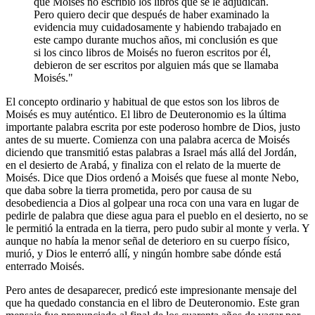
que Moisés no escribió los libros que se le adjudican.
Pero quiero decir que después de haber examinado la
evidencia muy cuidadosamente y habiendo trabajado en
este campo durante muchos años, mi conclusión es que
si los cinco libros de Moisés no fueron escritos por él,
debieron de ser escritos por alguien más que se llamaba
Moisés."
El concepto ordinario y habitual de que estos son los libros de
Moisés es muy auténtico. El libro de Deuteronomio es la última
importante palabra escrita por este poderoso hombre de Dios, justo
antes de su muerte. Comienza con una palabra acerca de Moisés
diciendo que transmitió estas palabras a Israel más allá del Jordán,
en el desierto de Arabá, y finaliza con el relato de la muerte de
Moisés. Dice que Dios ordenó a Moisés que fuese al monte Nebo,
que daba sobre la tierra prometida, pero por causa de su
desobediencia a Dios al golpear una roca con una vara en lugar de
pedirle de palabra que diese agua para el pueblo en el desierto, no se
le permitió la entrada en la tierra, pero pudo subir al monte y verla. Y
aunque no había la menor señal de deterioro en su cuerpo físico,
murió, y Dios le enterró allí, y ningún hombre sabe dónde está
enterrado Moisés.
Pero antes de desaparecer, predicó este impresionante mensaje del
que ha quedado constancia en el libro de Deuteronomio. Este gran