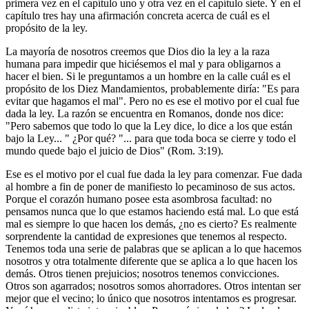
primera vez en el capítulo uno y otra vez en el capítulo siete. Y en el
capítulo tres hay una afirmación concreta acerca de cuál es el
propósito de la ley.
La mayoría de nosotros creemos que Dios dio la ley a la raza
humana para impedir que hiciésemos el mal y para obligarnos a
hacer el bien. Si le preguntamos a un hombre en la calle cuál es el
propósito de los Diez Mandamientos, probablemente diría: "Es para
evitar que hagamos el mal". Pero no es ese el motivo por el cual fue
dada la ley. La razón se encuentra en Romanos, donde nos dice:
"Pero sabemos que todo lo que la Ley dice, lo dice a los que están
bajo la Ley... " ¿Por qué? "... para que toda boca se cierre y todo el
mundo quede bajo el juicio de Dios" (Rom. 3:19).
Ese es el motivo por el cual fue dada la ley para comenzar. Fue dada
al hombre a fin de poner de manifiesto lo pecaminoso de sus actos.
Porque el corazón humano posee esta asombrosa facultad: no
pensamos nunca que lo que estamos haciendo está mal. Lo que está
mal es siempre lo que hacen los demás, ¿no es cierto? Es realmente
sorprendente la cantidad de expresiones que tenemos al respecto.
Tenemos toda una serie de palabras que se aplican a lo que hacemos
nosotros y otra totalmente diferente que se aplica a lo que hacen los
demás. Otros tienen prejuicios; nosotros tenemos convicciones.
Otros son agarrados; nosotros somos ahorradores. Otros intentan ser
mejor que el vecino; lo único que nosotros intentamos es progresar.