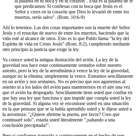
la palabra en tu boca y en tu corazón". Esta es la palabra de fe
que predicamos: Si confiesas con tu boca que Jesús es el
Señor y crees en tu corazón que Dios lo levantó de entre los
muertos, serás salvo". (Rom. 10:6-9)
Ahí lo tenemos. Las dos cosas importantes son la muerte del Señor
Jesús y el resucitar de nuevo de entre los muertos, haciendo que la
vida esté al alcance de otros. Esto es lo que Pablo llama "la ley del
Espíritu de vida en Cristo Jesús" (Rom. 8:2), cumpliendo mediante
otro principio la justicia que exige la ley.
Ya conoce usted la antigua ilustración del avión. La ley de la
gravedad nos hace estar continuamente sentados sobre nuestro
asiento, pero la ley de la aerodinámica vence la ley de la gravedad,
aunque no la elimina; simplemente la vence. Entramos sencillamente
en un avión y nos sentamos. No es preciso que nos agarremos al
asiento ni a los lados del avión para mantenernos en el aire una vez
que el avión ha despegado. Sencillamente tiene usted que confiar en
que hay una ley que funciona y que impide que cumpla usted la ley
de la gravedad. Si alguna vez se encontrase usted en una situación
en la que pensase que se la había aprendido usted y le dijese usted a
la aeromoza: "¿Quiere abrirme la puerta, por favor? Creo que
continuaré solo", estaría usted literalmente "¡saltando a una
conclusión precipitada!".
Pero si confiamos tranquila y continuamente en el hecho de que