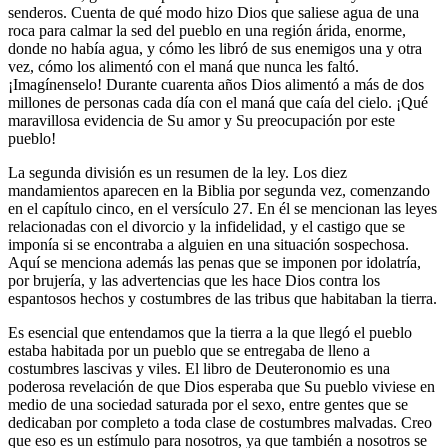
senderos. Cuenta de qué modo hizo Dios que saliese agua de una
roca para calmar la sed del pueblo en una región árida, enorme,
donde no había agua, y cómo les libró de sus enemigos una y otra
vez, cómo los alimentó con el maná que nunca les faltó.
¡Imagínenselo! Durante cuarenta años Dios alimentó a más de dos
millones de personas cada día con el maná que caía del cielo. ¡Qué
maravillosa evidencia de Su amor y Su preocupación por este
pueblo!
La segunda división es un resumen de la ley. Los diez
mandamientos aparecen en la Biblia por segunda vez, comenzando
en el capítulo cinco, en el versículo 27. En él se mencionan las leyes
relacionadas con el divorcio y la infidelidad, y el castigo que se
imponía si se encontraba a alguien en una situación sospechosa.
Aquí se menciona además las penas que se imponen por idolatría,
por brujería, y las advertencias que les hace Dios contra los
espantosos hechos y costumbres de las tribus que habitaban la tierra.
Es esencial que entendamos que la tierra a la que llegó el pueblo
estaba habitada por un pueblo que se entregaba de lleno a
costumbres lascivas y viles. El libro de Deuteronomio es una
poderosa revelación de que Dios esperaba que Su pueblo viviese en
medio de una sociedad saturada por el sexo, entre gentes que se
dedicaban por completo a toda clase de costumbres malvadas. Creo
que eso es un estímulo para nosotros, ya que también a nosotros se