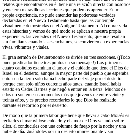
relatos que encontramos en él tiene una relación directa con nosotros
y encierra maravillosas lecciones que podemos aprender. En mi
propia experiencia, no pude entender las poderosas verdades
declaradas en el Nuevo Testamento hasta que las contemplé
visualmente demostradas en el Antiguo Testamento. Al cobrar vida
estas historias y vemos de qué modo se aplican a nuestra propia
experiencia, las verdades del Nuevo Testamento, que nos resultan
tan familiares cuando las escuchamos, se convierten en experiencias
vivas, vibrantes y vitales.
El gran sermón de Deuteronomio se divide en tres secciones. (¡Todo
buen predicador tiene tres puntos en su mensaje.!) Los primeros
cuatro capítulos examinan el amor y el cuidado que tiene el Dios de
Israel en el desierto, aunque la mayor parte del pueblo que esperaba
entrar en la tierra solo había hecho parte del viaje por el desierto
porque eran solo niños cuarenta años antes, cuando Israel había
estado en Cades-Barnea y se negó a entrar en la tierra. Muchos de
ellos no son en esos momentos más que jóvenes de entre veinte y
treinta años, y es preciso recordarles lo que Dios ha realizado
durante el recorrido por el desierto.
De modo que la primera labor que tiene que llevar a cabo Moisés es
recitarles el maravilloso cuidado y el amor de Dios velando sobre
ellos, al conducirles con una columna de fuego por la noche y una
nube de día, guiándoles por un desierto impresionante y sin