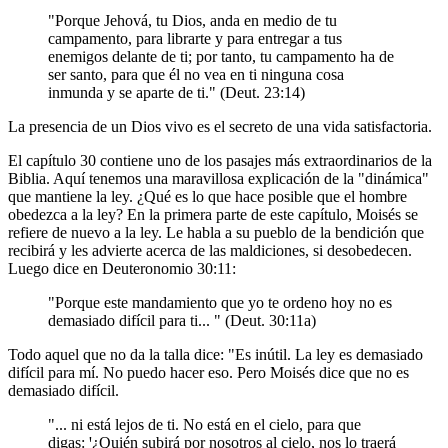
"Porque Jehová, tu Dios, anda en medio de tu
campamento, para librarte y para entregar a tus
enemigos delante de ti; por tanto, tu campamento ha de
ser santo, para que él no vea en ti ninguna cosa
inmunda y se aparte de ti." (Deut. 23:14)
La presencia de un Dios vivo es el secreto de una vida satisfactoria.
El capítulo 30 contiene uno de los pasajes más extraordinarios de la
Biblia. Aquí tenemos una maravillosa explicación de la "dinámica"
que mantiene la ley. ¿Qué es lo que hace posible que el hombre
obedezca a la ley? En la primera parte de este capítulo, Moisés se
refiere de nuevo a la ley. Le habla a su pueblo de la bendición que
recibirá y les advierte acerca de las maldiciones, si desobedecen.
Luego dice en Deuteronomio 30:11:
"Porque este mandamiento que yo te ordeno hoy no es
demasiado difícil para ti... " (Deut. 30:11a)
Todo aquel que no da la talla dice: "Es inútil. La ley es demasiado
difícil para mí. No puedo hacer eso. Pero Moisés dice que no es
demasiado difícil.
"... ni está lejos de ti. No está en el cielo, para que
digas: ꞌ¿Quién subirá por nosotros al cielo, nos lo traerá