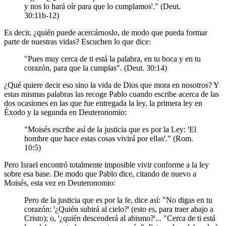
y nos lo hará oír para que lo cumplamosꞌ." (Deut.
30:11b-12)
Es decir, ¿quién puede acercárnoslo, de modo que pueda formar
parte de nuestras vidas? Escuchen lo que dice:
"Pues muy cerca de ti está la palabra, en tu boca y en tu
corazón, para que la cumplas". (Deut. 30:14)
¿Qué quiere decir eso sino la vida de Dios que mora en nosotros? Y
estas mismas palabras las recoge Pablo cuando escribe acerca de las
dos ocasiones en las que fue entregada la ley, la primera ley en
Éxodo y la segunda en Deuteronomio:
"Moisés escribe así de la justicia que es por la Ley: ꞌEl
hombre que hace estas cosas vivirá por ellasꞌ." (Rom.
10:5)
Pero Israel encontró totalmente imposible vivir conforme a la ley
sobre esa base. De modo que Pablo dice, citando de nuevo a
Moisés, esta vez en Deuteronomio:
Pero de la justicia que es por la fe, dice así: "No digas en tu
corazón: ꞌ¿Quién subirá al cielo?ꞌ (esto es, para traer abajo a
Cristo); o, ꞌ¿quién descenderá al abismo?ꞌ... "Cerca de ti está