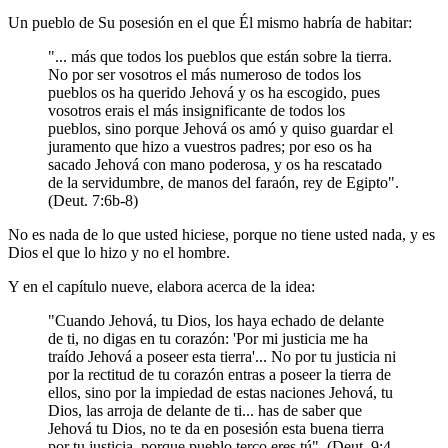
Un pueblo de Su posesión en el que Él mismo habría de habitar:
"... más que todos los pueblos que están sobre la tierra.
No por ser vosotros el más numeroso de todos los
pueblos os ha querido Jehová y os ha escogido, pues
vosotros erais el más insignificante de todos los
pueblos, sino porque Jehová os amó y quiso guardar el
juramento que hizo a vuestros padres; por eso os ha
sacado Jehová con mano poderosa, y os ha rescatado
de la servidumbre, de manos del faraón, rey de Egipto".
(Deut. 7:6b-8)
No es nada de lo que usted hiciese, porque no tiene usted nada, y es
Dios el que lo hizo y no el hombre.
Y en el capítulo nueve, elabora acerca de la idea:
"Cuando Jehová, tu Dios, los haya echado de delante
de ti, no digas en tu corazón: 'Por mi justicia me ha
traído Jehová a poseer esta tierra'... No por tu justicia ni
por la rectitud de tu corazón entras a poseer la tierra de
ellos, sino por la impiedad de estas naciones Jehová, tu
Dios, las arroja de delante de ti... has de saber que
Jehová tu Dios, no te da en posesión esta buena tierra
por tu justicia, porque pueblo terco eres tú". (Deut. 9:4-