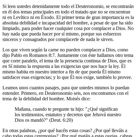
Si leen ustedes detenidamente todo el Deuteronomio, se encontrarán
en él dos temas principales en todo el tratado que no se encuentran
ni en Levítico ni en Éxodo. El primer tema de gran importancia es la
absoluta debilidad e incapacidad del hombre, a pesar de que ha sido
limpiado, para poder hacer cualquier cosa por complacer a Dios. No
hay nada que pueda hacer por sí mismo, porque sus esfuerzos
sinceros y consagrados por complacerle de nada le sirven.
Los que viven según la carne no pueden complacer a Dios, como
dijo Pablo en Romanos 8:7. Juntamente con éste hallamos otro tema
que corre paralelo, el tema de la presencia continua de Dios, que es
en Sí mismo la respuesta a las exigencias que nos hace la ley. Él
mismo habita en nuestro interior a fin de que pueda Él mismo
satisfacer esas exigencias; y lo que Él nos exige, también lo provee.
Leamos unos cuantos pasajes, para que ustedes mismos lo puedan
entender. Primero, en Deuteronomio seis, nos encontramos con el
tema de la debilidad del hombre. Moisés dice:
Mañana, cuando te pregunte tu hijo: "¿Qué significan
los testimonios, estatutos y decretos que Jehová nuestro
Dios os mandó?" (Deut. 6:20)
En otras palabras, ¿por qué hacéis estas cosas? ¿Por qué lleváis a
cabo todas estas ceremonias? ¿Por qué matáis a estas ovejas, cabras