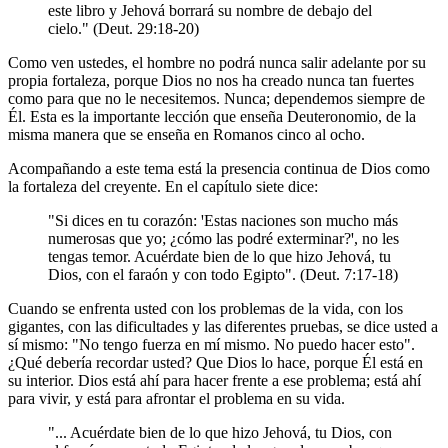
este libro y Jehová borrará su nombre de debajo del
cielo." (Deut. 29:18-20)
Como ven ustedes, el hombre no podrá nunca salir adelante por su
propia fortaleza, porque Dios no nos ha creado nunca tan fuertes
como para que no le necesitemos. Nunca; dependemos siempre de
Él. Esta es la importante lección que enseña Deuteronomio, de la
misma manera que se enseña en Romanos cinco al ocho.
Acompañando a este tema está la presencia continua de Dios como
la fortaleza del creyente. En el capítulo siete dice:
"Si dices en tu corazón: ꞌEstas naciones son mucho más
numerosas que yo; ¿cómo las podré exterminar?ꞌ, no les
tengas temor. Acuérdate bien de lo que hizo Jehová, tu
Dios, con el faraón y con todo Egipto". (Deut. 7:17-18)
Cuando se enfrenta usted con los problemas de la vida, con los
gigantes, con las dificultades y las diferentes pruebas, se dice usted a
sí mismo: "No tengo fuerza en mí mismo. No puedo hacer esto".
¿Qué debería recordar usted? Que Dios lo hace, porque Él está en
su interior. Dios está ahí para hacer frente a ese problema; está ahí
para vivir, y está para afrontar el problema en su vida.
"... Acuérdate bien de lo que hizo Jehová, tu Dios, con