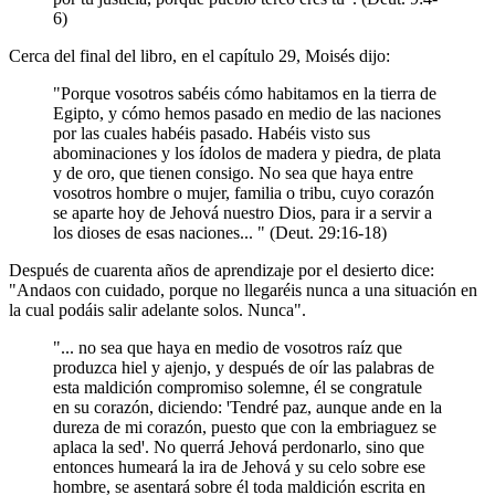
6)
Cerca del final del libro, en el capítulo 29, Moisés dijo:
"Porque vosotros sabéis cómo habitamos en la tierra de
Egipto, y cómo hemos pasado en medio de las naciones
por las cuales habéis pasado. Habéis visto sus
abominaciones y los ídolos de madera y piedra, de plata
y de oro, que tienen consigo. No sea que haya entre
vosotros hombre o mujer, familia o tribu, cuyo corazón
se aparte hoy de Jehová nuestro Dios, para ir a servir a
los dioses de esas naciones... " (Deut. 29:16-18)
Después de cuarenta años de aprendizaje por el desierto dice:
"Andaos con cuidado, porque no llegaréis nunca a una situación en
la cual podáis salir adelante solos. Nunca".
"... no sea que haya en medio de vosotros raíz que
produzca hiel y ajenjo, y después de oír las palabras de
esta maldición compromiso solemne, él se congratule
en su corazón, diciendo: ꞌTendré paz, aunque ande en la
dureza de mi corazón, puesto que con la embriaguez se
aplaca la sedꞌ. No querrá Jehová perdonarlo, sino que
entonces humeará la ira de Jehová y su celo sobre ese
hombre, se asentará sobre él toda maldición escrita en