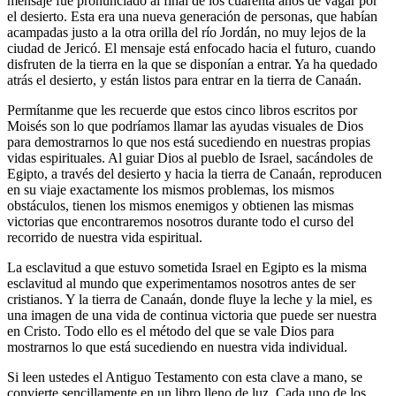
mensaje fue pronunciado al final de los cuarenta años de vagar por
el desierto. Esta era una nueva generación de personas, que habían
acampadas justo a la otra orilla del río Jordán, no muy lejos de la
ciudad de Jericó. El mensaje está enfocado hacia el futuro, cuando
disfruten de la tierra en la que se disponían a entrar. Ya ha quedado
atrás el desierto, y están listos para entrar en la tierra de Canaán.
Permítanme que les recuerde que estos cinco libros escritos por
Moisés son lo que podríamos llamar las ayudas visuales de Dios
para demostrarnos lo que nos está sucediendo en nuestras propias
vidas espirituales. Al guiar Dios al pueblo de Israel, sacándoles de
Egipto, a través del desierto y hacia la tierra de Canaán, reproducen
en su viaje exactamente los mismos problemas, los mismos
obstáculos, tienen los mismos enemigos y obtienen las mismas
victorias que encontraremos nosotros durante todo el curso del
recorrido de nuestra vida espiritual.
La esclavitud a que estuvo sometida Israel en Egipto es la misma
esclavitud al mundo que experimentamos nosotros antes de ser
cristianos. Y la tierra de Canaán, donde fluye la leche y la miel, es
una imagen de una vida de continua victoria que puede ser nuestra
en Cristo. Todo ello es el método del que se vale Dios para
mostrarnos lo que está sucediendo en nuestra vida individual.
Si leen ustedes el Antiguo Testamento con esta clave a mano, se
convierte sencillamente en un libro lleno de luz. Cada uno de los