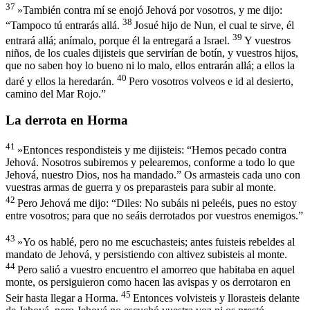
37
»También contra mí se enojó Jehová por vosotros, y me dijo:
38
“Tampoco tú entrarás allá.
Josué hijo de Nun, el cual te sirve, él
39
entrará allá; anímalo, porque él la entregará a Israel.
Y vuestros
niños, de los cuales dijisteis que servirían de botín, y vuestros hijos,
que no saben hoy lo bueno ni lo malo, ellos entrarán allá; a ellos la
40
daré y ellos la heredarán.
Pero vosotros volveos e id al desierto,
camino del Mar Rojo.”
La derrota en Horma
41
»Entonces respondisteis y me dijisteis: “Hemos pecado contra
Jehová. Nosotros subiremos y pelearemos, conforme a todo lo que
Jehová, nuestro Dios, nos ha mandado.” Os armasteis cada uno con
vuestras armas de guerra y os preparasteis para subir al monte.
42
Pero Jehová me dijo: “Diles: No subáis ni peleéis, pues no estoy
entre vosotros; para que no seáis derrotados por vuestros enemigos.”
43
»Yo os hablé, pero no me escuchasteis; antes fuisteis rebeldes al
mandato de Jehová, y persistiendo con altivez subisteis al monte.
44
Pero salió a vuestro encuentro el amorreo que habitaba en aquel
monte, os persiguieron como hacen las avispas y os derrotaron en
45
Seir hasta llegar a Horma.
Entonces volvisteis y llorasteis delante