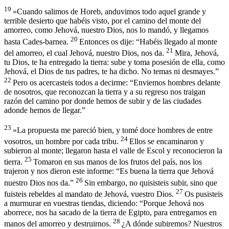
19
»Cuando salimos de Horeb, anduvimos todo aquel grande y
terrible desierto que habéis visto, por el camino del monte del
amorreo, como Jehová, nuestro Dios, nos lo mandó, y llegamos
20
hasta Cades-barnea.
Entonces os dije: “Habéis llegado al monte
21
del amorreo, el cual Jehová, nuestro Dios, nos da.
Mira, Jehová,
tu Dios, te ha entregado la tierra: sube y toma posesión de ella, como
Jehová, el Dios de tus padres, te ha dicho. No temas ni desmayes.”
22
Pero os acercasteis todos a decirme: “Enviemos hombres delante
de nosotros, que reconozcan la tierra y a su regreso nos traigan
razón del camino por donde hemos de subir y de las ciudades
adonde hemos de llegar.”
23
»La propuesta me pareció bien, y tomé doce hombres de entre
24
vosotros, un hombre por cada tribu.
Ellos se encaminaron y
subieron al monte; llegaron hasta el valle de Escol y reconocieron la
25
tierra.
Tomaron en sus manos de los frutos del país, nos los
trajeron y nos dieron este informe: “Es buena la tierra que Jehová
26
nuestro Dios nos da.”
Sin embargo, no quisisteis subir, sino que
27
fuisteis rebeldes al mandato de Jehová, vuestro Dios.
Os pusisteis
a murmurar en vuestras tiendas, diciendo: “Porque Jehová nos
aborrece, nos ha sacado de la tierra de Egipto, para entregarnos en
28
manos del amorreo y destruirnos.
¿A dónde subiremos? Nuestros