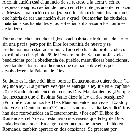
A continuación está el anuncio de su regreso a la tierra y cómo,
después de siglos, caerían de nuevo en el terrible pecado de rechazar
al Mesías. Una nación extranjera vendría de occidente, los romanos,
que habría de ser una nación dura y cruel. Quemarían las ciudades,
matarían a sus habitantes y los volverían a dispersar a los confines
de la tierra.
Durante muchos, muchos siglos Israel habría de ir de un lado a otro
sin una patria, pero por fin Dios los reuniría de nuevo y se
produciría una restauración final. Todo ello ha sido profetizado con
exactitud en el capítulo 28 de Deuteronomio. Se han profetizado
bendiciones por la obediencia del pueblo, maravillosas bendiciones,
pero también habría maldiciones que caerían sobre ellos por
desobedecer a la Palabra de Dios.
Su título es la clave del libro, porque Deuteronomio quiere decir "la
segunda ley". La primera vez que se entrega la ley fue en el capítulo
20 de Exodo, donde encontramos los Diez Mandamientos. ¿Por qué
fue necesario que el Espíritu Santo diese la ley en dos ocasiones?
¿Por qué encontramos los Diez Mandamientos una vez en Éxodo y
otra vez en Deuteronomio? Y todas las normas sanitarias y dietéticas
han sido reproducidas en Deuteronomio. ¿Por qué? El libro de
Romanos en el Nuevo Testamento nos enseña que la ley de Dios
tenía dos funciones. En el gran argumento que presenta Pablo en
Romanos, también aparece en dos ocasiones. Se presenta por