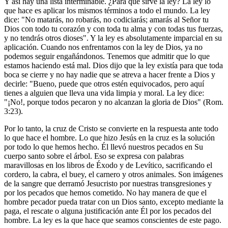
Y así hay una lista interminable. ¿Para qué sirve la ley? La ley lo
que hace es aplicar los mismos términos a todo el mundo. La ley
dice: "No matarás, no robarás, no codiciarás; amarás al Señor tu
Dios con todo tu corazón y con toda tu alma y con todas tus fuerzas,
y no tendrás otros dioses". Y la ley es absolutamente imparcial en su
aplicación. Cuando nos enfrentamos con la ley de Dios, ya no
podemos seguir engañándonos. Tenemos que admitir que lo que
estamos haciendo está mal. Dios dijo que la ley existía para que toda
boca se cierre y no hay nadie que se atreva a hacer frente a Dios y
decirle: "Bueno, puede que otros estén equivocados, pero aquí
tienes a alguien que lleva una vida limpia y moral. La ley dice:
"¡No!, porque todos pecaron y no alcanzan la gloria de Dios" (Rom.
3:23).
Por lo tanto, la cruz de Cristo se convierte en la respuesta ante todo
lo que hace el hombre. Lo que hizo Jesús en la cruz es la solución
por todo lo que hemos hecho. Él llevó nuestros pecados en Su
cuerpo santo sobre el árbol. Eso se expresa con palabras
maravillosas en los libros de Éxodo y de Levítico, sacrificando el
cordero, la cabra, el buey, el carnero y otros animales. Son imágenes
de la sangre que derramó Jesucristo por nuestras transgresiones y
por los pecados que hemos cometido. No hay manera de que el
hombre pecador pueda tratar con un Dios santo, excepto mediante la
paga, el rescate o alguna justificación ante Él por los pecados del
hombre. La ley es la que hace que seamos conscientes de este pago.