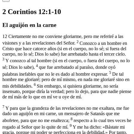
2 Corintios 12:1-10
El aguijón en la carne
12
Ciertamente no me conviene gloriarme, pero me referiré a las
2
visiones y a las revelaciones del Señor.
Conozco a un hombre en
Cristo que hace catorce años (si en el cuerpo, no lo sé; si fuera del
cuerpo, no lo sé; Dios lo sabe) fue arrebatado hasta el tercer cielo.
3
Y conozco al tal hombre (si en el cuerpo, o fuera del cuerpo, no lo
4
sé; Dios lo sabe),
que fue arrebatado al paraíso, donde oyó
5
palabras inefables que no le es dado al hombre expresar.
De tal
hombre me gloriaré; pero de mí mismo, en nada me gloriaré sino en
6
mis debilidades.
Sin embargo, si quisiera gloriarme, no sería
insensato, porque diría la verdad; pero lo dejo, para que nadie piense
de mí más de lo que en mí ve u oye de mí.
7
Y para que la grandeza de las revelaciones no me exaltara, me fue
dado un aguijón en mi carne, un mensajero de Satanás que me
8
abofetee, para que no me enaltezca;
respecto a lo cual tres veces he
9
rogado al Señor que lo quite de mí.
Y me ha dicho: «Bástate mi
gracia, porque mi poder se perfecciona en la debilidad.» Por tanto,