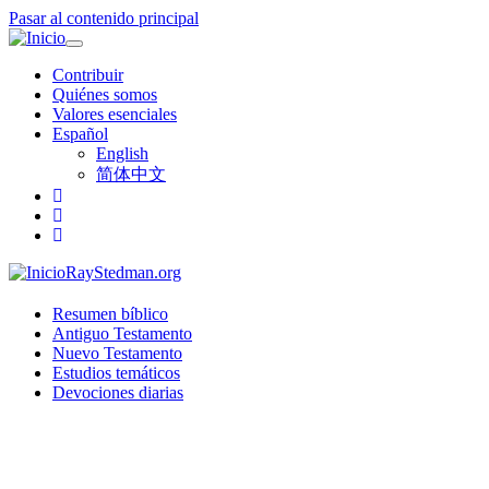
Pasar al contenido principal
Toggle
navigation
Contribuir
Quiénes somos
Valores esenciales
Español
English
简体中文
RayStedman.org
Resumen bíblico
Antiguo Testamento
Nuevo Testamento
Estudios temáticos
Devociones diarias