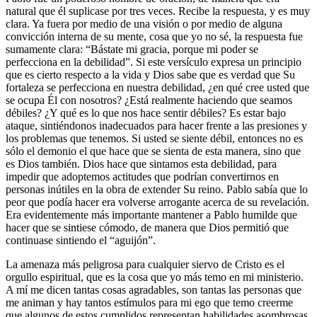
natural que él suplicase por tres veces. Recibe la respuesta, y es muy
clara. Ya fuera por medio de una visión o por medio de alguna
convicción interna de su mente, cosa que yo no sé, la respuesta fue
sumamente clara: “Bástate mi gracia, porque mi poder se
perfecciona en la debilidad”. Si este versículo expresa un principio
que es cierto respecto a la vida y Dios sabe que es verdad que Su
fortaleza se perfecciona en nuestra debilidad, ¿en qué cree usted que
se ocupa Él con nosotros? ¿Está realmente haciendo que seamos
débiles? ¿Y qué es lo que nos hace sentir débiles? Es estar bajo
ataque, sintiéndonos inadecuados para hacer frente a las presiones y
los problemas que tenemos. Si usted se siente débil, entonces no es
sólo el demonio el que hace que se sienta de esta manera, sino que
es Dios también. Dios hace que sintamos esta debilidad, para
impedir que adoptemos actitudes que podrían convertirnos en
personas inútiles en la obra de extender Su reino. Pablo sabía que lo
peor que podía hacer era volverse arrogante acerca de su revelación.
Era evidentemente más importante mantener a Pablo humilde que
hacer que se sintiese cómodo, de manera que Dios permitió que
continuase sintiendo el “aguijón”.
La amenaza más peligrosa para cualquier siervo de Cristo es el
orgullo espiritual, que es la cosa que yo más temo en mi ministerio.
A mí me dicen tantas cosas agradables, son tantas las personas que
me animan y hay tantos estímulos para mi ego que temo creerme
que algunos de estos cumplidos representan habilidades asombrosas