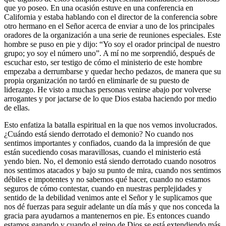
que yo poseo. En una ocasión estuve en una conferencia en
California y estaba hablando con el director de la conferencia sobre
otro hermano en el Señor acerca de enviar a uno de los principales
oradores de la organización a una serie de reuniones especiales. Este
hombre se puso en pie y dijo: “Yo soy el orador principal de nuestro
grupo; yo soy el número uno”. A mí no me sorprendió, después de
escuchar esto, ser testigo de cómo el ministerio de este hombre
empezaba a derrumbarse y quedar hecho pedazos, de manera que su
propia organización no tardó en eliminarle de su puesto de
liderazgo. He visto a muchas personas venirse abajo por volverse
arrogantes y por jactarse de lo que Dios estaba haciendo por medio
de ellas.
Esto enfatiza la batalla espiritual en la que nos vemos involucrados.
¿Cuándo está siendo derrotado el demonio? No cuando nos
sentimos importantes y confiados, cuando da la impresión de que
están sucediendo cosas maravillosas, cuando el ministerio está
yendo bien. No, el demonio está siendo derrotado cuando nosotros
nos sentimos atacados y bajo su punto de mira, cuando nos sentimos
débiles e impotentes y no sabemos qué hacer, cuando no estamos
seguros de cómo contestar, cuando en nuestras perplejidades y
sentido de la debilidad venimos ante el Señor y le suplicamos que
nos dé fuerzas para seguir adelante un día más y que nos conceda la
gracia para ayudarnos a mantenernos en pie. Es entonces cuando
estamos ganando y cuando el reino de Dios se está extendiendo más