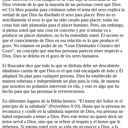
Dios viviente de lo que la mayoría de las personas creen que Dios
es! Un libro popular para cristianos sobre el tema del sexo explica la
verdad de que Dios ha diseñado el sexo para placer. Pero no es
sencillamente el sexo lo que ha sido creado para placer; todas las
cosas han sido planeadas para el placer humano. Pero, sin embargo,
si piensa usted que una cosa en concreto y por sí misma va a
producir un placer duradero, no lo ha entendido usted. El secreto es
que el conocimiento de Dios en esa relación es lo que produce el
gozo. No estamos en poder de un “Gran Eliminador Cósmico del
Gozo”, un concepto que muchas personas parecen tener respecto a
Dios. Dios se deleita en el gozo de los seres humanos.
El Buscador dice que todo lo que se disfruta debe ser descubierto
dándonos cuenta de que Dios es el que está encargado de todo y Él
adaptará Su plan para cualquier persona. Dios ha establecido de
manera soberana e independiente un plan para la vida, de manera
que nosotros no podamos intervenir en ella, y esto es algo que ha
hecho para que las personas le reverenciemos.
En diferentes lugares de la Biblia leemos: “El temor del Señor es el
principio de la sabiduría” (Proverbios 9:10). Hasta que la persona no
reconozca y confíe en la sabiduría superior de Dios, esa persona no
habrá empezado a temer a Dios. Pero este temor no quiere decir un
terror servil a Dios, sino que se refiere al respeto y el honor que le
debemos. Si intenta usted vivir su vida sin reconocer a Dios, a la