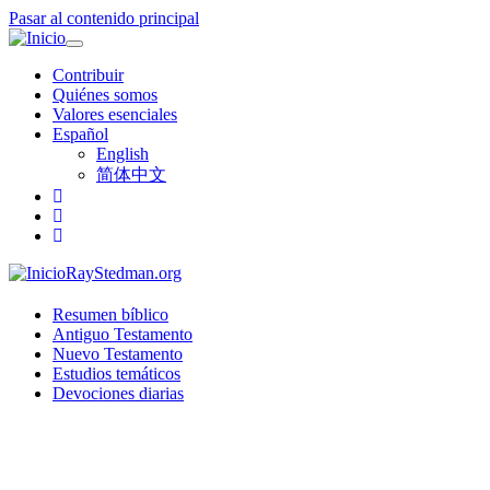
Pasar al contenido principal
Toggle
navigation
Contribuir
Quiénes somos
Valores esenciales
Español
English
简体中文
RayStedman.org
Resumen bíblico
Antiguo Testamento
Nuevo Testamento
Estudios temáticos
Devociones diarias