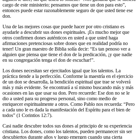
cargo de este ministerio; pensamos que tiene un don para esto
,
entonces puede estar razonablemente seguro de que usted tiene ese
don.
Una de las mejores cosas que puede hacer por otro cristiano es
ayudarle a descubrir sus dones espirituales. ¡Es mucho mejor que
otros confirmen dones auténticos en usted a que usted haga
afirmaciones pretenciosas sobre dones que en realidad podría no
tener! Un gran maestro de Biblia solía decir:
Es tan penoso ver a
alguien que piensa que tiene el don de la predicación, ¡y que nadie
en su congregación tenga el don de escuchar!
.
Los dones necesitan ser ejercitados igual que los talentos. La
práctica tiende a la perfección. Conforme la maestría en el ejercicio
de un don se desarrolla, la bendición espiritual que trae se volverá
más y más evidente. Se encontrará a sí mismo buscando más y más
ocasiones en las que usar su don. Pero recuerde: Ese don no se le
dio a usted para su progreso personal, sino como medio de
enriquecer espiritualmente a otros. Como Pablo nos recuerda:
Pero
a cada uno le es dada la manifestación del Espíritu para el bien de
todos
(1 Corintios 12:7).
Casi nadie descubre todos sus dones al principio de su experiencia
cristiana. Los dones, como los talentos, pueden permanecer sin ser
descubiertos durante años y luego emergen cuando una cierta