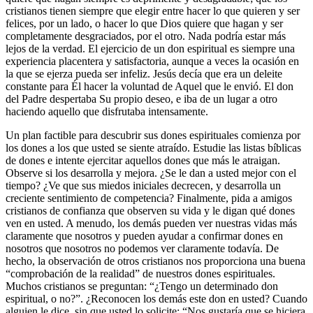
cristianos tienen siempre que elegir entre hacer lo que quieren y ser
felices, por un lado, o hacer lo que Dios quiere que hagan y ser
completamente desgraciados, por el otro. Nada podría estar más
lejos de la verdad. El ejercicio de un don espiritual es siempre una
experiencia placentera y satisfactoria, aunque a veces la ocasión en
la que se ejerza pueda ser infeliz. Jesús decía que era un deleite
constante para Él hacer la voluntad de Aquel que le envió. El don
del Padre despertaba Su propio deseo, e iba de un lugar a otro
haciendo aquello que disfrutaba intensamente.
Un plan factible para descubrir sus dones espirituales comienza por
los dones a los que usted se siente atraído. Estudie las listas bíblicas
de dones e intente ejercitar aquellos dones que más le atraigan.
Observe si los desarrolla y mejora. ¿Se le dan a usted mejor con el
tiempo? ¿Ve que sus miedos iniciales decrecen, y desarrolla un
creciente sentimiento de competencia? Finalmente, pida a amigos
cristianos de confianza que observen su vida y le digan qué dones
ven en usted. A menudo, los demás pueden ver nuestras vidas más
claramente que nosotros y pueden ayudar a confirmar dones en
nosotros que nosotros no podemos ver claramente todavía. De
hecho, la observación de otros cristianos nos proporciona una buena
comprobación de la realidad
de nuestros dones espirituales.
Muchos cristianos se preguntan:
¿Tengo un determinado don
espiritual, o no?
. ¿Reconocen los demás este don en usted? Cuando
alguien le dice, sin que usted lo solicite:
Nos gustaría que se hiciera