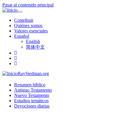
Pasar al contenido principal
Toggle
navigation
Contribuir
Quiénes somos
Valores esenciales
Español
English
简体中文
RayStedman.org
Resumen bíblico
Antiguo Testamento
Nuevo Testamento
Estudios temáticos
Devociones diarias