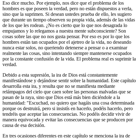
Eso dice mucho. Por ejemplo, nos dice que el problema de los
hombres es que poseen la verdad, pero no están dispuestos a verla,
sino que la suprimen. Si desean ustedes prueba de ello, les sugiero
que durante un tiempo observen su propia vida, además de las vidas
de los que les rodean. ¿No es cierto que lo que nos desagrada lo
empujamos y lo relegamos a nuestra mente subconsciente? Son
cosas sobre las que no nos gusta pensar. Por eso es por lo que los
hombres están tan ocupados por el ajetreo de la vida, no deseando
nunca estar solos, no queriendo detenerse a pensar o a examinar
realmente las cosas, sino intentando siempre mantenerse ocupados
por la constante confusión de la vida. El problema real es suprimir la
verdad.
Debido a esta supresión, la ira de Dios está constantemente
manifestándose y dejándose sentir sobre la humanidad. Este capítulo
desarrolla esta ira, y resulta que no se manifiesta mediante
relámpagos del cielo que caen sobre las personas malvadas que se
pasan de la raya, sino que Dios está más bien diciéndole a la
humanidad: "Escuchad, no quiero que hagáis una cosa determinada
porque os destruirá, pero si insistís en hacerlo, podéis hacerlo, pero
tendréis que aceptar las consecuencias. No podéis decidir vivir de
manera equivocada y evitar las consecuencias que se producen por
causa de esa decisión.
En tres ocasiones diferentes en este capítulo se menciona la ira de