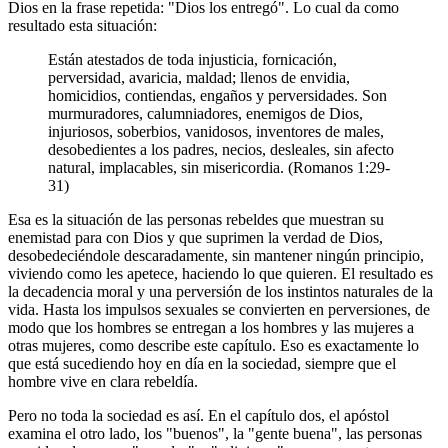
Dios en la frase repetida: "Dios los entregó". Lo cual da como
resultado esta situación:
Están atestados de toda injusticia, fornicación,
perversidad, avaricia, maldad; llenos de envidia,
homicidios, contiendas, engaños y perversidades. Son
murmuradores, calumniadores, enemigos de Dios,
injuriosos, soberbios, vanidosos, inventores de males,
desobedientes a los padres, necios, desleales, sin afecto
natural, implacables, sin misericordia. (Romanos 1:29-
31)
Esa es la situación de las personas rebeldes que muestran su
enemistad para con Dios y que suprimen la verdad de Dios,
desobedeciéndole descaradamente, sin mantener ningún principio,
viviendo como les apetece, haciendo lo que quieren. El resultado es
la decadencia moral y una perversión de los instintos naturales de la
vida. Hasta los impulsos sexuales se convierten en perversiones, de
modo que los hombres se entregan a los hombres y las mujeres a
otras mujeres, como describe este capítulo. Eso es exactamente lo
que está sucediendo hoy en día en la sociedad, siempre que el
hombre vive en clara rebeldía.
Pero no toda la sociedad es así. En el capítulo dos, el apóstol
examina el otro lado, los "buenos", la "gente buena", las personas