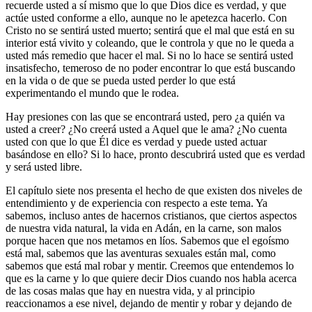
recuerde usted a sí mismo que lo que Dios dice es verdad, y que
actúe usted conforme a ello, aunque no le apetezca hacerlo. Con
Cristo no se sentirá usted muerto; sentirá que el mal que está en su
interior está vivito y coleando, que le controla y que no le queda a
usted más remedio que hacer el mal. Si no lo hace se sentirá usted
insatisfecho, temeroso de no poder encontrar lo que está buscando
en la vida o de que se pueda usted perder lo que está
experimentando el mundo que le rodea.
Hay presiones con las que se encontrará usted, pero ¿a quién va
usted a creer? ¿No creerá usted a Aquel que le ama? ¿No cuenta
usted con que lo que Él dice es verdad y puede usted actuar
basándose en ello? Si lo hace, pronto descubrirá usted que es verdad
y será usted libre.
El capítulo siete nos presenta el hecho de que existen dos niveles de
entendimiento y de experiencia con respecto a este tema. Ya
sabemos, incluso antes de hacernos cristianos, que ciertos aspectos
de nuestra vida natural, la vida en Adán, en la carne, son malos
porque hacen que nos metamos en líos. Sabemos que el egoísmo
está mal, sabemos que las aventuras sexuales están mal, como
sabemos que está mal robar y mentir. Creemos que entendemos lo
que es la carne y lo que quiere decir Dios cuando nos habla acerca
de las cosas malas que hay en nuestra vida, y al principio
reaccionamos a ese nivel, dejando de mentir y robar y dejando de