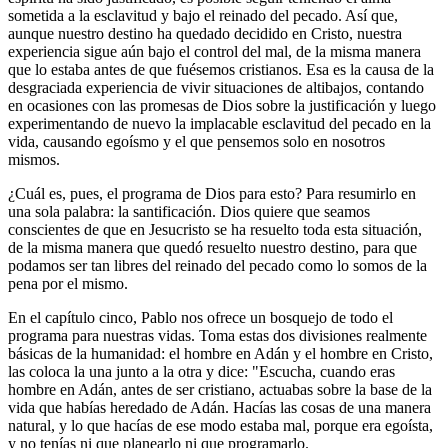
sometida a la esclavitud y bajo el reinado del pecado. Así que,
aunque nuestro destino ha quedado decidido en Cristo, nuestra
experiencia sigue aún bajo el control del mal, de la misma manera
que lo estaba antes de que fuésemos cristianos. Esa es la causa de la
desgraciada experiencia de vivir situaciones de altibajos, contando
en ocasiones con las promesas de Dios sobre la justificación y luego
experimentando de nuevo la implacable esclavitud del pecado en la
vida, causando egoísmo y el que pensemos solo en nosotros
mismos.
¿Cuál es, pues, el programa de Dios para esto? Para resumirlo en
una sola palabra: la santificación. Dios quiere que seamos
conscientes de que en Jesucristo se ha resuelto toda esta situación,
de la misma manera que quedó resuelto nuestro destino, para que
podamos ser tan libres del reinado del pecado como lo somos de la
pena por el mismo.
En el capítulo cinco, Pablo nos ofrece un bosquejo de todo el
programa para nuestras vidas. Toma estas dos divisiones realmente
básicas de la humanidad: el hombre en Adán y el hombre en Cristo,
las coloca la una junto a la otra y dice: "Escucha, cuando eras
hombre en Adán, antes de ser cristiano, actuabas sobre la base de la
vida que habías heredado de Adán. Hacías las cosas de una manera
natural, y lo que hacías de ese modo estaba mal, porque era egoísta,
y no tenías ni que planearlo ni que programarlo.