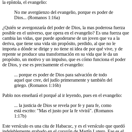
la epístola, el evangelio:
No me avergüenzo del evangelio, porque es poder de
Dios... (Romanos 1:16a)
¿Quién se avergonzaría del poder de Dios, la mas poderosa fuerza
posible en el universo, que opera en el evangelio? Es una fuerza que
cambia las vidas, que puede apoderarse de un joven que va a la
deriva, que tiene una vida sin propósito, perdido, al que no le
importa a dónde se dirige y no tiene ni idea de por qué vive, y de
repente se produce una transformación en su vida que le da un
propósito, un motivo y un impulso, que es cómo funciona el poder
de Dios, y ese es precisamente el evangelio:
... porque es poder de Dios para salvación de todo
aquel que cree, del judío primeramente y también del
griego. (Romanos 1:16b)
Pablo nos enseñará el porqué al ir leyendo, pues en el evangelio:
... la justicia de Dios se revela por fe y para fe, como
está escrito: "Mas el justo por la fe vivirá". (Romanos
1:17b)
Este versículo es una cita de Habacuc, y es el versículo que quedó
indeleblemente grabado en el corazón de Martín Lutero. Ese es el