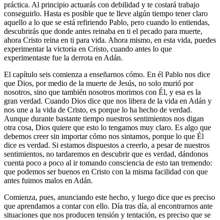
práctica. Al principio actuarás con debilidad y te costará trabajo
conseguirlo. Hasta es posible que te lleve algún tiempo tener claro
aquello a lo que se está refiriendo Pablo, pero cuando lo entiendas,
descubrirás que donde antes reinaba en ti el pecado para muerte,
ahora Cristo reina en ti para vida. Ahora mismo, en esta vida, puedes
experimentar la victoria en Cristo, cuando antes lo que
experimentaste fue la derrota en Adán.
El capítulo seis comienza a enseñarnos cómo. En él Pablo nos dice
que Dios, por medio de la muerte de Jesús, no solo murió por
nosotros, sino que también nosotros morimos con Él, y esa es la
gran verdad. Cuando Dios dice que nos libera de la vida en Adán y
nos une a la vida de Cristo, es porque lo ha hecho de verdad.
Aunque durante bastante tiempo nuestros sentimientos nos digan
otra cosa, Dios quiere que esto lo tengamos muy claro. Es algo que
debemos creer sin importar cómo nos sintamos, porque lo que Él
dice es verdad. Si estamos dispuestos a creerlo, a pesar de nuestros
sentimientos, no tardaremos en descubrir que es verdad, dándonos
cuenta poco a poco al ir tomando consciencia de esto tan tremendo:
que podemos ser buenos en Cristo con la misma facilidad con que
antes fuimos malos en Adán.
Comienza, pues, anunciando este hecho, y luego dice que es preciso
que aprendamos a contar con ello. Día tras día, al encontrarnos ante
situaciones que nos producen tensión y tentación, es preciso que se