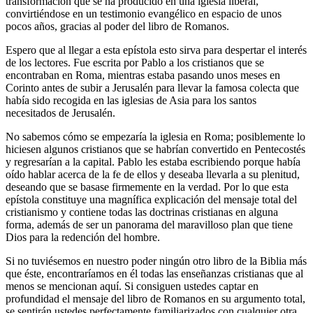
transformación que se ha producido en una iglesia liberal,
convirtiéndose en un testimonio evangélico en espacio de unos
pocos años, gracias al poder del libro de Romanos.
Espero que al llegar a esta epístola esto sirva para despertar el interés
de los lectores. Fue escrita por Pablo a los cristianos que se
encontraban en Roma, mientras estaba pasando unos meses en
Corinto antes de subir a Jerusalén para llevar la famosa colecta que
había sido recogida en las iglesias de Asia para los santos
necesitados de Jerusalén.
No sabemos cómo se empezaría la iglesia en Roma; posiblemente lo
hiciesen algunos cristianos que se habrían convertido en Pentecostés
y regresarían a la capital. Pablo les estaba escribiendo porque había
oído hablar acerca de la fe de ellos y deseaba llevarla a su plenitud,
deseando que se basase firmemente en la verdad. Por lo que esta
epístola constituye una magnífica explicación del mensaje total del
cristianismo y contiene todas las doctrinas cristianas en alguna
forma, además de ser un panorama del maravilloso plan que tiene
Dios para la redención del hombre.
Si no tuviésemos en nuestro poder ningún otro libro de la Biblia más
que éste, encontraríamos en él todas las enseñanzas cristianas que al
menos se mencionan aquí. Si consiguen ustedes captar en
profundidad el mensaje del libro de Romanos en su argumento total,
se sentirán ustedes perfectamente familiarizados con cualquier otra