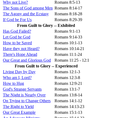
Why not Live?
Romans 8:5-13
The Sons of God among Men
Romans 8:14-17
The Agony and the Ecstasy
Romans 8:18-28
If God be For Us
Romans 8:29-39
From Guilt to Glory -- Exhibited
Has God Failed?
Romans 9:1-13
Let God be God
Romans 9:14-33
How to be Saved
Romans 10:1-13
Have they not Heard?
Romans 10:14-21
There's Hope Ahead
Romans 11:1-24
Our Great and Glorious God
Romans 11:25 - 12:1
From Guilt to Glory -- Experienced
Living Day by Day
Romans 12:1-3
Who am I, Lord?
Romans 12:3-8
How to Hug
Romans 12:9-21
God's Strange Servants
Romans 13:1-7
The Night is Nearly Over
Romans 13:8-14
On Trying to Change Others
Romans 14:1-12
The Right to Yield
Romans 14:13-23
Our Great Example
Romans 15:1-13