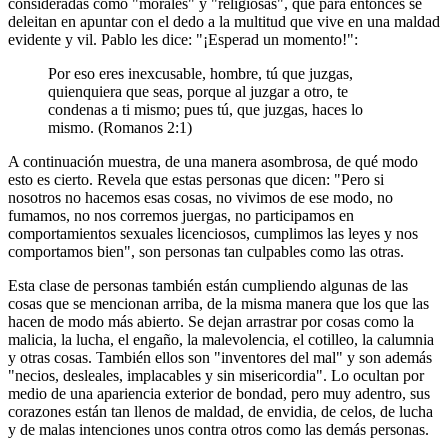
consideradas como "morales" y "religiosas", que para entonces se
deleitan en apuntar con el dedo a la multitud que vive en una maldad
evidente y vil. Pablo les dice: "¡Esperad un momento!":
Por eso eres inexcusable, hombre, tú que juzgas,
quienquiera que seas, porque al juzgar a otro, te
condenas a ti mismo; pues tú, que juzgas, haces lo
mismo. (Romanos 2:1)
A continuación muestra, de una manera asombrosa, de qué modo
esto es cierto. Revela que estas personas que dicen: "Pero si
nosotros no hacemos esas cosas, no vivimos de ese modo, no
fumamos, no nos corremos juergas, no participamos en
comportamientos sexuales licenciosos, cumplimos las leyes y nos
comportamos bien", son personas tan culpables como las otras.
Esta clase de personas también están cumpliendo algunas de las
cosas que se mencionan arriba, de la misma manera que los que las
hacen de modo más abierto. Se dejan arrastrar por cosas como la
malicia, la lucha, el engaño, la malevolencia, el cotilleo, la calumnia
y otras cosas. También ellos son "inventores del mal" y son además
"necios, desleales, implacables y sin misericordia". Lo ocultan por
medio de una apariencia exterior de bondad, pero muy adentro, sus
corazones están tan llenos de maldad, de envidia, de celos, de lucha
y de malas intenciones unos contra otros como las demás personas.