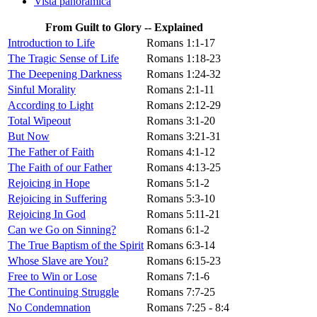
Vista panorámica
From Guilt to Glory -- Explained
Introduction to Life
Romans 1:1-17
The Tragic Sense of Life
Romans 1:18-23
The Deepening Darkness
Romans 1:24-32
Sinful Morality
Romans 2:1-11
According to Light
Romans 2:12-29
Total Wipeout
Romans 3:1-20
But Now
Romans 3:21-31
The Father of Faith
Romans 4:1-12
The Faith of our Father
Romans 4:13-25
Rejoicing in Hope
Romans 5:1-2
Rejoicing in Suffering
Romans 5:3-10
Rejoicing In God
Romans 5:11-21
Can we Go on Sinning?
Romans 6:1-2
The True Baptism of the Spirit
Romans 6:3-14
Whose Slave are You?
Romans 6:15-23
Free to Win or Lose
Romans 7:1-6
The Continuing Struggle
Romans 7:7-25
No Condemnation
Romans 7:25 - 8:4