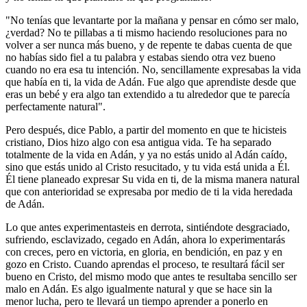
"No tenías que levantarte por la mañana y pensar en cómo ser malo,
¿verdad? No te pillabas a ti mismo haciendo resoluciones para no
volver a ser nunca más bueno, y de repente te dabas cuenta de que
no habías sido fiel a tu palabra y estabas siendo otra vez bueno
cuando no era esa tu intención. No, sencillamente expresabas la vida
que había en ti, la vida de Adán. Fue algo que aprendiste desde que
eras un bebé y era algo tan extendido a tu alrededor que te parecía
perfectamente natural".
Pero después, dice Pablo, a partir del momento en que te hicisteis
cristiano, Dios hizo algo con esa antigua vida. Te ha separado
totalmente de la vida en Adán, y ya no estás unido al Adán caído,
sino que estás unido al Cristo resucitado, y tu vida está unida a Él.
Él tiene planeado expresar Su vida en ti, de la misma manera natural
que con anterioridad se expresaba por medio de ti la vida heredada
de Adán.
Lo que antes experimentasteis en derrota, sintiéndote desgraciado,
sufriendo, esclavizado, cegado en Adán, ahora lo experimentarás
con creces, pero en victoria, en gloria, en bendición, en paz y en
gozo en Cristo. Cuando aprendas el proceso, te resultará fácil ser
bueno en Cristo, del mismo modo que antes te resultaba sencillo ser
malo en Adán. Es algo igualmente natural y que se hace sin la
menor lucha, pero te llevará un tiempo aprender a ponerlo en