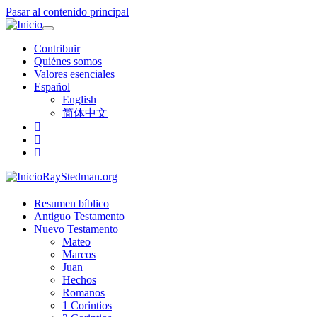
Pasar al contenido principal
Toggle
navigation
Contribuir
Quiénes somos
Valores esenciales
Español
English
简体中文
RayStedman.org
Resumen bíblico
Antiguo Testamento
Nuevo Testamento
Mateo
Marcos
Juan
Hechos
Romanos
1 Corintios