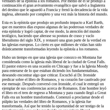
verdades de la epístola a los romanos. Por medio de él se produjo a
continuación el gran avivamiento evangélico que salvó a Inglaterra
del destino que le aguardó a Francia y frenó la decadencia de la vida
inglesa, alterando por completo y una vez más la historia del mundo.
Esta es la epístola que produjo un profundo impacto a Karl Barth,
que en nuestros días expuso algunas de las poderosas verdades de
esta epístola y logró captar, de ese modo, la atención del mundo
teológico, haciendo que alterase su postura de craso y vacío
liberalismo del siglo XIX, y restauró una gran parte de la verdad en
las iglesias europeas. Lo cierto es que millones de vidas han sido
drásticamente transformadas leyendo la epístola a los romanos.
Hubo un tiempo en que una iglesia que conozco en Montana fue
considerada como la iglesia más liberal de la ciudad de Great Falls.
El pastor estuvo en una ocasión en Chicago y fue a la Iglesia Moody
para enterarse de lo que estaban diciendo los fundamentalistas,
deseando encontrar algo que criticar. Escuchó al Dr. Ironside
predicar sobre el libro de Romanos, y su corazón fue cautivado por
ese mensaje. Después conversó con Ironside, el cual le entregó un
ejemplar de sus conferencias acerca de Romanos. Este hombre leyó
el libro en el tren de regreso a Montana y para cuando llegó a Great
Falls era un hombre transformado. Comenzó a proclamar desde el
púlpito las verdades del libro de Romanos, y la iglesia fue
transformada. Así que he tenido la oportunidad de ser testigo de la