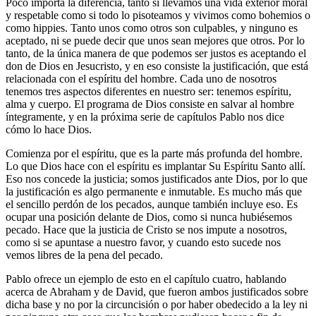
Poco importa la diferencia, tanto si llevamos una vida exterior moral
y respetable como si todo lo pisoteamos y vivimos como bohemios o
como hippies. Tanto unos como otros son culpables, y ninguno es
aceptado, ni se puede decir que unos sean mejores que otros. Por lo
tanto, de la única manera de que podemos ser justos es aceptando el
don de Dios en Jesucristo, y en eso consiste la justificación, que está
relacionada con el espíritu del hombre. Cada uno de nosotros
tenemos tres aspectos diferentes en nuestro ser: tenemos espíritu,
alma y cuerpo. El programa de Dios consiste en salvar al hombre
íntegramente, y en la próxima serie de capítulos Pablo nos dice
cómo lo hace Dios.
Comienza por el espíritu, que es la parte más profunda del hombre.
Lo que Dios hace con el espíritu es implantar Su Espíritu Santo allí.
Eso nos concede la justicia; somos justificados ante Dios, por lo que
la justificación es algo permanente e inmutable. Es mucho más que
el sencillo perdón de los pecados, aunque también incluye eso. Es
ocupar una posición delante de Dios, como si nunca hubiésemos
pecado. Hace que la justicia de Cristo se nos impute a nosotros,
como si se apuntase a nuestro favor, y cuando esto sucede nos
vemos libres de la pena del pecado.
Pablo ofrece un ejemplo de esto en el capítulo cuatro, hablando
acerca de Abraham y de David, que fueron ambos justificados sobre
dicha base y no por la circuncisión o por haber obedecido a la ley ni