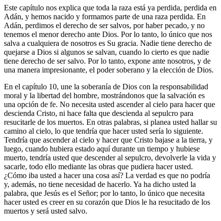
Este capítulo nos explica que toda la raza está ya perdida, perdida en
Adán, y hemos nacido y formamos parte de una raza perdida. En
Adán, perdimos el derecho de ser salvos, por haber pecado, y no
tenemos el menor derecho ante Dios. Por lo tanto, lo único que nos
salva a cualquiera de nosotros es Su gracia. Nadie tiene derecho de
quejarse a Dios si algunos se salvan, cuando lo cierto es que nadie
tiene derecho de ser salvo. Por lo tanto, expone ante nosotros, y de
una manera impresionante, el poder soberano y la elección de Dios.
En el capítulo 10, une la soberanía de Dios con la responsabilidad
moral y la libertad del hombre, mostrándonos que la salvación es
una opción de fe. No necesita usted ascender al cielo para hacer que
descienda Cristo, ni hace falta que descienda al sepulcro para
resucitarle de los muertos. En otras palabras, si planea usted hallar su
camino al cielo, lo que tendría que hacer usted sería lo siguiente.
Tendría que ascender al cielo y hacer que Cristo bajase a la tierra, y
luego, cuando hubiera estado aquí durante un tiempo y hubiese
muerto, tendría usted que descender al sepulcro, devolverle la vida y
sacarle, todo ello mediante las obras que pudiera hacer usted.
¿Cómo iba usted a hacer una cosa así? La verdad es que no podría
y, además, no tiene necesidad de hacerlo. Ya ha dicho usted la
palabra, que Jesús es el Señor; por lo tanto, lo único que necesita
hacer usted es creer en su corazón que Dios le ha resucitado de los
muertos y será usted salvo.