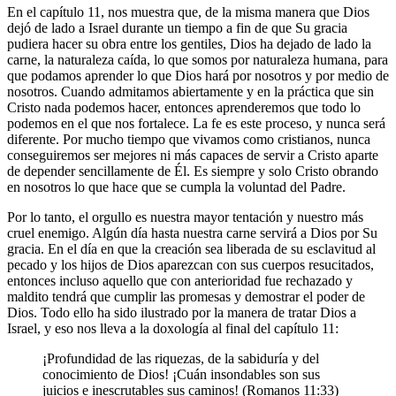
En el capítulo 11, nos muestra que, de la misma manera que Dios
dejó de lado a Israel durante un tiempo a fin de que Su gracia
pudiera hacer su obra entre los gentiles, Dios ha dejado de lado la
carne, la naturaleza caída, lo que somos por naturaleza humana, para
que podamos aprender lo que Dios hará por nosotros y por medio de
nosotros. Cuando admitamos abiertamente y en la práctica que sin
Cristo nada podemos hacer, entonces aprenderemos que todo lo
podemos en el que nos fortalece. La fe es este proceso, y nunca será
diferente. Por mucho tiempo que vivamos como cristianos, nunca
conseguiremos ser mejores ni más capaces de servir a Cristo aparte
de depender sencillamente de Él. Es siempre y solo Cristo obrando
en nosotros lo que hace que se cumpla la voluntad del Padre.
Por lo tanto, el orgullo es nuestra mayor tentación y nuestro más
cruel enemigo. Algún día hasta nuestra carne servirá a Dios por Su
gracia. En el día en que la creación sea liberada de su esclavitud al
pecado y los hijos de Dios aparezcan con sus cuerpos resucitados,
entonces incluso aquello que con anterioridad fue rechazado y
maldito tendrá que cumplir las promesas y demostrar el poder de
Dios. Todo ello ha sido ilustrado por la manera de tratar Dios a
Israel, y eso nos lleva a la doxología al final del capítulo 11:
¡Profundidad de las riquezas, de la sabiduría y del
conocimiento de Dios! ¡Cuán insondables son sus
juicios e inescrutables sus caminos! (Romanos 11:33)