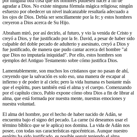
por ninguna otra cosa que los hombres pudiesen hacer a fin de
agradar a Dios. No existe ninguna fórmula mágica religiosa; ningún
esfuerzo por obedecer un nivel inalcanzable resultaría adecuado a
los ojos de Dios. Debía ser sencillamente por la fe; y estos hombres
creyeron a Dios acerca de Su Hijo.
Abraham miró, por así decirlo, al futuro, y vio la venida de Cristo y
creyó a Dios, y fue justificado por la fe. David, a pesar de haber sido
culpable del doble pecado de adulterio y asesinato, creyó a Dios y
fue justificado, de manera que pudo cantar acerca del hombre "al
que Dios no imputaría iniquidad". Por ello, estos hombres son
ejemplos del Antiguo Testamento sobre cómo justifica Dios.
Lamentablemente, son muchos los cristianos que no pasan de ahí,
creyendo que la salvación es solo eso, una manera de escapar al
infierno y de poder ir al cielo; pero la vida humana es bastante más
que el espíritu, pues también está el alma y el cuerpo. Comenzando
por el capítulo cinco, Pablo expone cómo obra Dios a fin de librar al
alma, que está formada por nuestra mente, nuestras emociones y
nuestra voluntad.
El alma del hombre, por el hecho de haber nacido de Adán, se
encuentra bajo el signo del pecado. La carne (si deseamos usar el
término bíblico que se le aplica) nos domina. La vida de Adán nos
posee, con todas sus características egocéntricas. Aunque nuestro
espíritu ha sido justificado, es posible seguir teniendo el alma