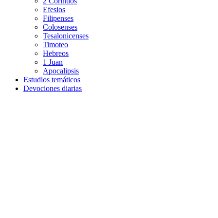
2 Corintios
Efesios
Filipenses
Colosenses
Tesalonicenses
Timoteo
Hebreos
1 Juan
Apocalipsis
Estudios temáticos
Devociones diarias